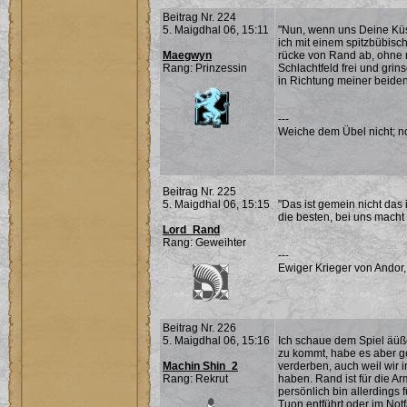
Beitrag Nr. 224
5. Maigdhal 06, 15:11
"Nun, wenn uns Deine Küss
ich mit einem spitzbübisch
Maegwyn
rücke von Rand ab, ohne
Rang: Prinzessin
Schlachtfeld frei und gri
in Richtung meiner beide
---
Weiche dem Übel nicht; noc
Beitrag Nr. 225
5. Maigdhal 06, 15:15
"Das ist gemein nicht das
die besten, bei uns macht
Lord_Rand
Rang: Geweihter
---
Ewiger Krieger von Andor,
Beitrag Nr. 226
5. Maigdhal 06, 15:16
Ich schaue dem Spiel äüße
zu kommt, habe es aber gel
Machin Shin_2
verderben, auch weil wir i
Rang: Rekrut
haben. Rand ist für die Ar
persönlich bin allerdings 
Tuon entführt oder im Notf