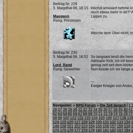
Beitrag Nr. 229
5. Maigdhal 06, 16:15
Höchst amüsiert nehme ich 
noch etwas mehr in dir?"
Maegwyn
Lippen zu.
Rang: Prinzessin
---
Weiche dem Übel nicht; noc
Beitrag Nr. 230
5. Maigdhal 06, 16:52
So langsam liesß die hem
Adrinalin Kick, ich ich ko
Lord_Rand
genug zeit seit dem letzt
Rang: Geweihter
Nun küsste ich sie lange u
---
Ewiger Krieger von Andor,
Navigation: »
RPG-Forum
»
Die Zeit danach
[
1
26
27
28
29
30
31
32
33
34
35
36
37
38
39
40
41
62
63
64
65
66
67
68
69
70
71
72
73
74
75
76
77
98
99
100
101
102
103
104
105
106
107
108
10
124
125
126
127
128
129
130
131
132
133
134
149
150
151
152
153
154
155
156
157
158
159
174
175
176
177
178
179
180
181
182
183
184