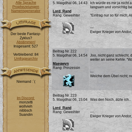
Alte Sprache
5. Maigdhal 06, 14:43
Ich würde es mir ja nicht a
Prophezeiungen
langsam und vorsichtig beu
Namensgenerator
Lord_Rand
Rang: Geweihter
"Eintrag nur so für mich, 
---
Ewiger Krieger von Andor,
Der beste Fantasy-
Zyklus?
Abstimmen!
Insgesamt: 527
Beitrag Nr. 222
Verbleibend: 84
5. Maigdhal 06, 14:54
Joo, nicht ganz schlecht,
Umfragearchiv
weiter an seine Kehle. "W
Maegwyn
Rang: Prinzessin
---
Weiche dem Übel nicht; noc
Niemand :`(
Beitrag Nr. 223
Im Discord:
5. Maigdhal 06, 15:04
Was den Noch, ätzte ich..
monzetti
wollvieh
Lord_Rand
nibbsch
Rang: Geweihter
---
Suandin
Ewiger Krieger von Andor,