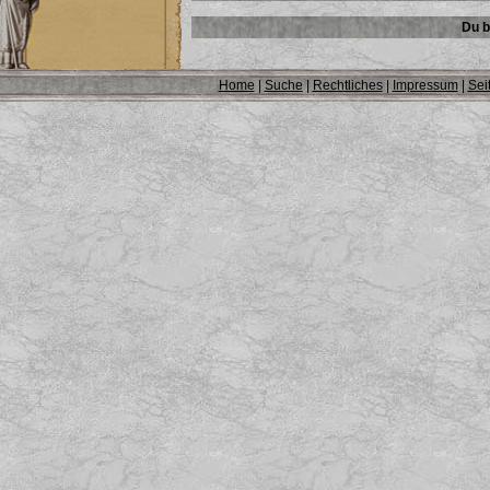
Du b
Home
|
Suche
|
Rechtliches
|
Impressum
|
Sei