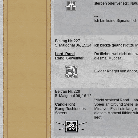
sterben oder verletzt. Na
---
Ich bin keine Signatur! Ich 
Beitrag Nr. 227
5. Maigdhal 06, 15:24
Ich blickte geängstigt zu 
Lord_Rand
Da fliehen wol nicht drin 
Rang: Geweihter
diesmal Mutiger...
---
Ewiger Krieger von Andor,
Beitrag Nr. 228
5. Maigdhal 06, 16:12
"Nicht schlecht Rand.... ab
Candlelight
Speer an Ort und Stelle, s
Rang: Tochter des
Mina vor. Es ist ein lang
Speers
diesem Moment fühlen wir
liegt.