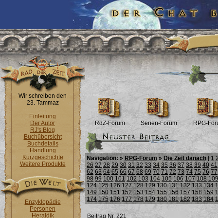
Wir schreiben den
23. Tammaz
Einleitung
Der Autor
RdZ-Forum
Serien-Forum
RPG-For
RJ's Blog
Buchübersicht
Buchdetails
Handlung
Kurzgeschichte
Navigation: »
RPG-Forum
»
Die Zeit danach
[
1
Weitere Produkte
26
27
28
29
30
31
32
33
34
35
36
37
38
39
40
41
62
63
64
65
66
67
68
69
70
71
72
73
74
75
76
77
98
99
100
101
102
103
104
105
106
107
108
10
124
125
126
127
128
129
130
131
132
133
134
149
150
151
152
153
154
155
156
157
158
159
174
175
176
177
178
179
180
181
182
183
184
Enzyklopädie
Personen
Heraldik
Beitrag Nr. 221