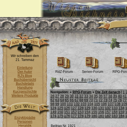
Wir schreiben den
21. Tammaz
Einleitung
Der Autor
RdZ-Forum
Serien-Forum
RPG-For
RJ's Blog
Buchübersicht
Buchdetails
Handlung
Kurzgeschichte
Navigation: »
RPG-Forum
»
Die Zeit danach
[
1
Weitere Produkte
26
27
28
29
30
31
32
33
34
35
36
37
38
39
40
41
62
63
64
65
66
67
68
69
70
71
72
73
74
75
76
77
98
99
100
101
102
103
104
105
106
107
108
10
124
125
126
127
128
129
130
131
132
133
134
149
150
151
152
153
154
155
156
157
158
159
174
175
176
177
178
179
180
181
182
183
184
Enzyklopädie
Personen
Heraldik
Beitrag Nr. 1921