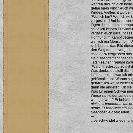
soeben ein leichtes gewe
wehren das ich dich heile
getan mein Kind." Auch we
Kindes. Vielleicht würde 
"Wer ich bin? Wer ich wirk
vorgestellt. Und ich habe
lügen. Ich habe nie behau
sollte ich keinen Proviant
verlasst euch darauf dass
Hoffnung im Kampf gegen 
weil ich ein Mensch bin.
sich bereits das Bild die
den Weg dorthin vergass.
scheint zu vergessen das n
sie bisher gemacht haben.
Taten seiner Freunde nicht
"Warum redest du so mit 
Was denkst du stellt dich 
ich hier ankam war ich mi
gekämpft habt. Warum sagst
getan?" Ich wollte weiter 
dann die anderen. Ob sie 
Was für einen Schwur mei
Wieso stellte der Junge da
weniger wert? Er behaupte
nicht mit jemandem um de
denkt. Er redet wie ein kl
Seanchan einzeln töten....
---
...verschwindet wieder um