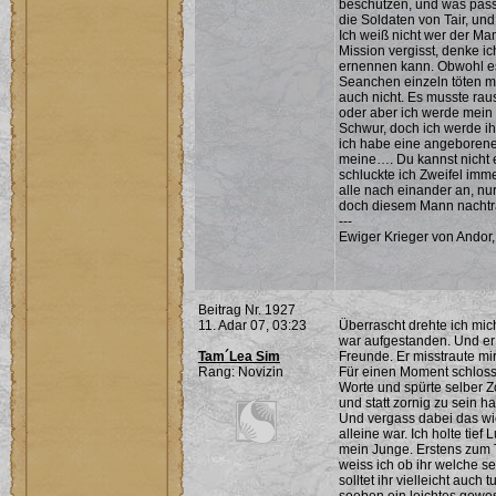
beschützen, und was passi
die Soldaten von Tair, und
Ich weiß nicht wer der M
Mission vergisst, denke i
ernennen kann. Obwohl es 
Seanchen einzeln töten mu
auch nicht. Es musste ra
oder aber ich werde mein 
Schwur, doch ich werde ih
ich habe eine angeborene
meine…. Du kannst nicht ei
schluckte ich Zweifel imm
alle nach einander an, nu
doch diesem Mann nachtrau
---
Ewiger Krieger von Andor,
Beitrag Nr. 1927
11. Adar 07, 03:23
Überrascht drehte ich mic
war aufgestanden. Und er s
Tam´Lea Sim
Freunde. Er misstraute mir
Rang: Novizin
Für einen Moment schloss 
Worte und spürte selber Zo
und statt zornig zu sein h
Und vergass dabei das wic
alleine war. Ich holte tief
mein Junge. Erstens zum T
weiss ich ob ihr welche s
solltet ihr vielleicht au