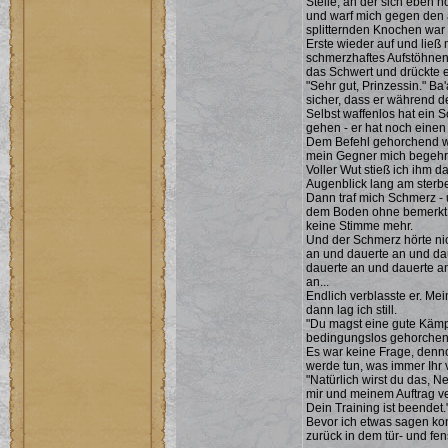
Stelle, an der sich eben 
und warf mich gegen den 
splitternden Knochen war 
Erste wieder auf und ließ 
schmerzhaftes Aufstöhnen
das Schwert und drückte 
"Sehr gut, Prinzessin." B
sicher, dass er während d
Selbst waffenlos hat ein
gehen - er hat noch einen 
Dem Befehl gehorchend wa
mein Gegner mich begehrl
Voller Wut stieß ich ihm 
Augenblick lang am sterbe
Dann traf mich Schmerz - u
dem Boden ohne bemerkt zu
keine Stimme mehr.
Und der Schmerz hörte nic
an und dauerte an und da
dauerte an und dauerte a
an...
Endlich verblasste er. Mei
dann lag ich still.
"Du magst eine gute Kämpf
bedingungslos gehorchen
Es war keine Frage, denn
werde tun, was immer Ihr v
"Natürlich wirst du das, N
mir und meinem Auftrag ve
Dein Training ist beendet.
Bevor ich etwas sagen kon
zurück in dem tür- und fe