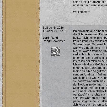
seine erste Frage Andor ge
unserer nächsten Ziele, un
---
Wir kommen!
Beitrag Nr. 1926
11. Adar 07, 00:32
Ich erwachte aus einem du
die Schmerzen und Erinner
Lord_Rand
heilte, mich heilte, mich 
Rang: Geweihter
trauen konnten? Vielleicht
Schwert, mein Schwert. Mit
war wie eine Stimme in mi
nie, wir waren freunde, u
vertraute schon einem Bru
unterhielt sich bereits mit
interessierter mich diese
Ich konnte diese Gefühle 
erkannte ich das Candelie
meine Gefühle so gut wie 
senden. Und dann fiel mei
wollte, und für was? Dafü
sie noch? War auch sie ei
der Novizin zu der man n
Stimme an: „Wer bist du? I
auf einem Schlachtfeld? U
Aufträge?“ Ich drehte mich
sein. Wir werden seit einer
genauso gut eine Schattenf
„Ich folge euch schon so l