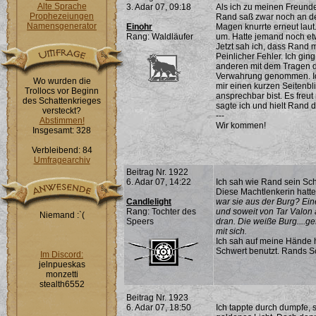
Alte Sprache
3. Adar 07, 09:18
Als ich zu meinen Freunde
Prophezeiungen
Rand saß zwar noch an der
Namensgenerator
Einohr
Magen knurrte erneut laut
Rang: Waldläufer
um. Hatte jemand noch et
Jetzt sah ich, dass Rand m
Peinlicher Fehler. Ich gi
anderen mit dem Tragen de
Verwahrung genommen. Ich 
Wo wurden die
mir einen kurzen Seitenbli
Trollocs vor Beginn
ansprechbar bist. Es freut
des Schattenkrieges
sagte ich und hielt Rand 
versteckt?
---
Abstimmen!
Wir kommen!
Insgesamt: 328
Verbleibend: 84
Umfragearchiv
Beitrag Nr. 1922
6. Adar 07, 14:22
Ich sah wie Rand sein Sc
Diese Machtlenkerin hatte
Candlelight
war sie aus der Burg? E
Rang: Tochter des
und soweit von Tar Valon 
Niemand :`(
Speers
dran. Die weiße Burg....ge
mit sich.
Ich sah auf meine Hände h
Schwert benutzt. Rands S
Im Discord:
jelnpueskas
monzetti
stealth6552
Beitrag Nr. 1923
6. Adar 07, 18:50
Ich tappte durch dumpfe,