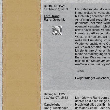
Beitrag Nr. 1928
11. Adar 07, 14:53
Ich hörte brodelnd diese
immer weiter. Ich versucht
Lord_Rand
bis ich ruhig sprechen ko
Rang: Geweihter
Asha´man und treuer Sold
gar nichts über mich. Wü
eventuell verstehen. Ich 
etwas dazwischen. Wir hät
können. Ich Aß sogar mit 
Wüste, und nun sind wir h
welle der Ermüdung. Ich s
Wieder versuchte eine Kra
wie ich war schaffte ich e
ich sie für ihre Unverschäm
meine Verdächtigungen si
Bund kam. Was war nur mi
mich nicht?
Keiner verste
weiß war ehre und Loyalität
...Nein...
.
---
Ewiger Krieger von Andor,
Beitrag Nr. 1929
11. Adar 07, 15:33
Ich hörte wie Rand zornig
dachte an die die Dinge d
Candlelight
brach jetzt alles aus ihm 
Rang: Tochter des
dass das Gefühl ... der Kno