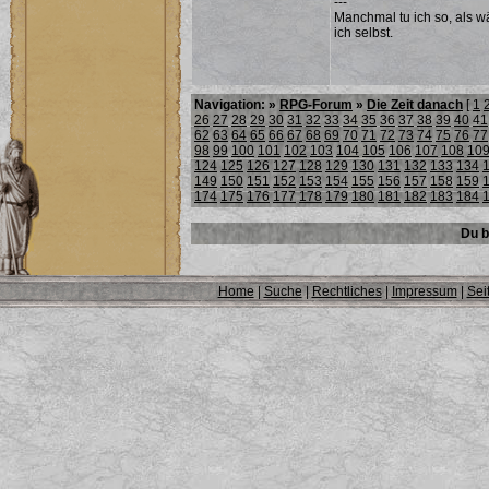
---
Manchmal tu ich so, als w
ich selbst.
Navigation: »
RPG-Forum
»
Die Zeit danach
[
1
26
27
28
29
30
31
32
33
34
35
36
37
38
39
40
41
62
63
64
65
66
67
68
69
70
71
72
73
74
75
76
77
98
99
100
101
102
103
104
105
106
107
108
10
124
125
126
127
128
129
130
131
132
133
134
149
150
151
152
153
154
155
156
157
158
159
174
175
176
177
178
179
180
181
182
183
184
Du b
Home
|
Suche
|
Rechtliches
|
Impressum
|
Sei