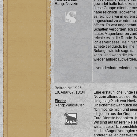
Rang: Novizin
gewartet hatte trabte zu m
diese Gruppe offenbar mein
habe reichlich Trockenfle
es reicht bis wir in eure
angeschaut zu werden, so
öffnen. Es war angenehm d
Schatten verborgen. Ich 
lautes Magenknurren zurück
reichte es in die Runde.
W
ich es vergesse. Mein Name
atmete tief durch. Bei me
Solange wie ich sage das 
kann. Und wenn die letzt
wieder aufgebaut werden. 
---
...verschwindet wieder um
Beitrag Nr. 1925
10. Adar 07, 13:34
Eine erstaunliche junge F
Novizin alleine aus der B
Einohr
sie gesagt? 'Ich war Noviz
Rang: Waldläufer
Unsicherheit war durch d
"Ich möchte mich und mein
ich jeden aus der Gruppe 
Eure Dienste bedanken. Ih
Wir sind auf unserer Reise
wir am Leib." Ich bericht
zu. Ihre Augen verengten s
anderen Teilen der Welt wi