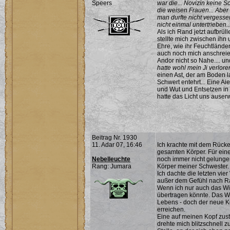
Speers
war die... Novizin keine 
die weisen Frauen... Aber
man durfte nicht vergessen
nicht einmal untertrieben..
Als ich Rand jetzt aufbrül
stellte mich zwischen ihn 
Ehre, wie ihr Feuchtlände
auch noch mich anschreie
Andor nicht so Nahe.... un
hatte wohl mein Ji verloren
einen Ast, der am Boden la
Schwert entehrt... Eine Ai
und Wut und Entsetzen in
hatte das Licht uns auser
Beitrag Nr. 1930
11. Adar 07, 16:46
Ich krachte mit dem Rüc
gesamten Körper. Für eine
Nebelleuchte
noch immer nicht gelungen
Rang: Jumara
Körper meiner Schwester.
Ich dachte die letzten vi
außer dem Gefühl nach Ra
Wenn ich nur auch das W
übertragen könnte. Das Wi
Lebens - doch der neue K
erreichen.
Eine auf meinen Kopf zus
drehte mich blitzschnell 