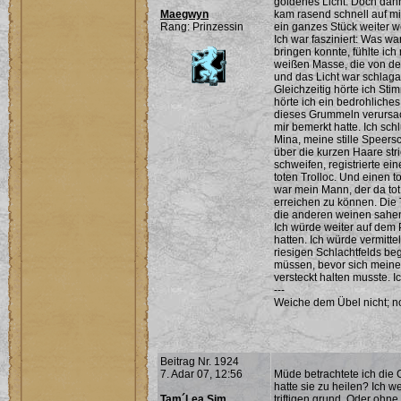
goldenes Licht. Doch dann 
Maegwyn
kam rasend schnell auf mi
Rang: Prinzessin
ein ganzes Stück weiter 
Ich war fasziniert: Was wa
bringen konnte, fühlte ic
weißen Masse, die von de
und das Licht war schlag
Gleichzeitig hörte ich St
hörte ich ein bedrohliches
dieses Grummeln verursach
mir bemerkt hatte. Ich sch
Mina, meine stille Speers
über die kurzen Haare str
schweifen, registrierte e
toten Trolloc. Und einen 
war mein Mann, der da tot 
erreichen zu können. Die 
die anderen weinen sahen.
Ich würde weiter auf dem 
hatten. Ich würde vermitt
riesigen Schlachtfelds b
müssen, bevor sich meine
versteckt halten musste. I
---
Weiche dem Übel nicht; noc
Beitrag Nr. 1924
7. Adar 07, 12:56
Müde betrachtete ich die 
hatte sie zu heilen? Ich we
Tam´Lea Sim
triftigen grund. Oder ohne