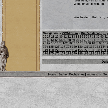
"Wer weiß, was sonst der 
Wegetor verschwinden?"
---
Weiche dem Übel nicht; noc
Navigation: »
RPG-Forum
»
Die Zeit danach
[
1
26
27
28
29
30
31
32
33
34
35
36
37
38
39
40
41
62
63
64
65
66
67
68
69
70
71
72
73
74
75
76
77
98
99
100
101
102
103
104
105
106
107
108
10
124
125
126
127
128
129
130
131
132
133
134
149
150
151
152
153
154
155
156
157
158
159
174
175
176
177
178
179
180
181
182
183
184
Du b
Home
|
Suche
|
Rechtliches
|
Impressum
|
Sei