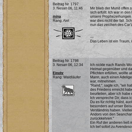
Beitrag Nr. 1797
3. Nesan 06, 11:46
Mir blieb der Mund offen 
sich erfüllt. Ich war in 
mina
unsere Prophezeihungen m
Rang: Aiel
war dies nicht der fall. 
nun das zeichen des Car'a'
---
Das Leben ist ein Traum, 
Beitrag Nr. 1798
3. Nesan 06, 12:34
Ich nickte nach Rands Wor
Heimat gegenüber und das
Einohr
Pflichten erfüllen, wollte
Rang: Waldläufer
Mann, auch einen Adelige
war, mitnehmen.
"Rand,", sagte ich, "wir h
des Friedens erreicht hab
beurteilen, aber ich habe
Ich verspreche Dir, dass 
Du es für richtig hälst, 
besonders auf unser Bei
Verständnis haben. Viellei
Andors von den Seanchan
zurückkehren."
Ein Ruf der anderen lie
Ich lief sofort zu Avendeso