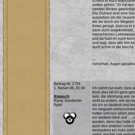
scheint er euch wahrzuneh
sollten gehen." Er hat de
zweiten Blickes gewürdigt
Die Domani sind eine Grup
ausziehen um die Seancha
die sie durch ein Wegetor
ihnen gesagt, dass es in 
dann auch angekommen, do
menschliches Lebewesen g
und da habt ihr euch kenne
und sagt, dass alle ihm f
auch schon in die falsche 
---
Asha'man, Augen geradea
Beitrag Nr. 1794
1. Nesan 06, 20:36
ich nahm nur wahr, dass j
doch dies tat ich ganz ge
Rogosch
sein. die stimmung war zw
Rang: Kandierter
nicht so anders, wie sie b
Apfel
als ich so dastand und beg
ein langsam umherschweif
hatten und nun allem ansc
ein weiterer blick und ...
wurden, denn das hatte ich
auch den anderen schien 
wenigstens ein indiz dafür
verlor. machin sah veränd