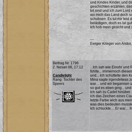
und Kindes Kinder, und d
geschichten erzählen, das
tot sind und ich zum Lord 
wo mich das Land doch so 
schubsen. Es tut mir leid 
belästigen, doch es tat gut
Ich hob mein gesicht und
---
Ewiger Krieger von Andor,
Beitrag Nr. 1796
2. Nesan 06, 17:12
...Ich sah wie Einohr und 
fühlte... immernoch diesen
Candlelight
und... Ich schüttelte den K
Rang: Tochter des
Mina sagte irgendetwas zu
Speers
war.... und wir begannen u
so gut es eben ging... und 
Ich sah zu Cadet hinüber
ich das Zeichen eines Clanh
letzte Farbe wich aus mein
was dies bedeuten musste.
Ich schluckte.... Er war.... 