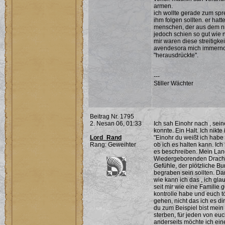
armen.
ich wollte gerade zum spr
ihm folgen sollten. er ha
menschen, der aus dem ni
jedoch schien so gut wie
mir waren diese streitigk
avendesora mich immernoc
"herausdrückte".
---
Stiller Wächter
Beitrag Nr. 1795
2. Nesan 06, 01:33
Ich sah Einohr nach , sein
konnte. Ein Halt. Ich nik
Lord_Rand
"Einohr du weißt ich habe
Rang: Geweihter
ob ich es halten kann. Ich 
es beschreiben. Mein Land
Wiedergeborenden Drachen
Gefühle, der plötzliche B
begraben sein sollten. D
wie kann ich das , ich gla
seit mir wie eine Familie
kontrolle habe und euch tö
gehen, nicht das ich es dir
du zum Beispiel bist mein
sterben, für jeden von eu
anderseits möchte ich eine