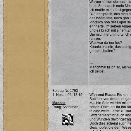
Warum sollten sie auch: I
beim Sturz auch mein Mes
Ich mußte mir selbst gege
Bild entsprach, das man s
das bedeutete, noch gab ic
Plötzlich hob der Lopar s
erinnerte. Im selben Aug
und es brach mit einem Zi
Um mich herum hörte ich d
rühren.
Was war da nur los?
Konnte es sein, dass ein
gebildet hatten?
---
Manchmal tu ich so, als w
ich selbst.
Beitrag Nr. 1793
1. Nesan 06, 18:19
Während Blaues Eis seinen
Sachen, von denen er gar
Maddok
Machin Shin wieder mitten
Rang: Asha'man
sehen. Doch als ihr ihn an
in eine weite Ferne zu st
Jetzt bemerkt ihr auch a
und Wunden davongetragen
Doch dies scheint euch n
Geschöpfe, die dem Wesen