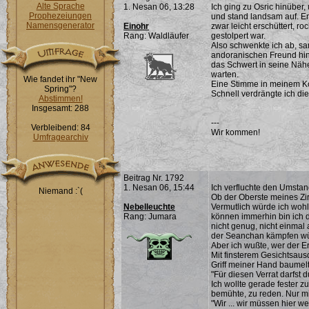
Alte Sprache
1. Nesan 06, 13:28
Ich ging zu Osric hinüber
Prophezeiungen
und stand landsam auf. Er 
Namensgenerator
Einohr
zwar leicht erschüttert, roc
Rang: Waldläufer
gestolpert war.
Also schwenkte ich ab, s
andoranischen Freund hin. 
das Schwert in seine Nähe
warten.
Wie fandet ihr "New
Eine Stimme in meinem Ko
Spring"?
Schnell verdrängte ich d
Abstimmen!
Insgesamt: 288
---
Verbleibend: 84
Wir kommen!
Umfragearchiv
Beitrag Nr. 1792
1. Nesan 06, 15:44
Ich verfluchte den Umstan
Niemand :`(
Ob der Oberste meines Zir
Nebelleuchte
Vermutlich würde ich woh
Rang: Jumara
können immerhin bin ich 
nicht genug, nicht einma
der Seanchan kämpfen wür
Aber ich wußte, wer der E
Mit finsterem Gesichtsau
Griff meiner Hand baumelt
"Für diesen Verrat darfs
Ich wollte gerade fester z
bemühte, zu reden. Nur mi
"Wir ... wir müssen hier we