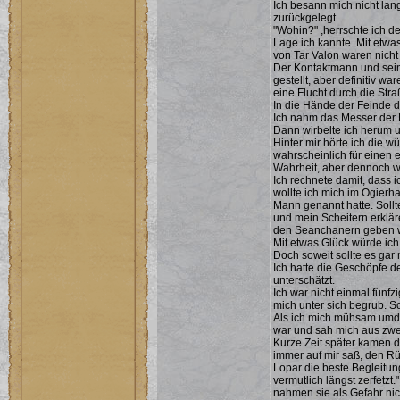
Ich besann mich nicht lang
zurückgelegt.
"Wohin?" ,herrschte ich d
Lage ich kannte. Mit etwa
von Tar Valon waren nicht
Der Kontaktmann und seine
gestellt, aber definitiv w
eine Flucht durch die Str
In die Hände der Feinde du
Ich nahm das Messer der F
Dann wirbelte ich herum u
Hinter mir hörte ich die 
wahrscheinlich für einen 
Wahrheit, aber dennoch wä
Ich rechnete damit, dass 
wollte ich mich im Ogierh
Mann genannt hatte. Sollt
und mein Scheitern erklär
den Seanchanern geben 
Mit etwas Glück würde ic
Doch soweit sollte es gar
Ich hatte die Geschöpfe d
unterschätzt.
Ich war nicht einmal fünfz
mich unter sich begrub. So
Als ich mich mühsam umdr
war und sah mich aus zwe
Kurze Zeit später kamen d
immer auf mir saß, den Rü
Lopar die beste Begleitung
vermutlich längst zerfetz
nahmen sie als Gefahr nich