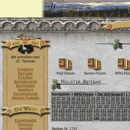
Wir schreiben den
22. Tammaz
Einleitung
Der Autor
RdZ-Forum
Serien-Forum
RPG-For
RJ's Blog
Buchübersicht
Buchdetails
Handlung
Kurzgeschichte
Navigation: »
RPG-Forum
»
Die Zeit danach
[
1
Weitere Produkte
26
27
28
29
30
31
32
33
34
35
36
37
38
39
40
41
62
63
64
65
66
67
68
69
70
71
72
73
74
75
76
77
98
99
100
101
102
103
104
105
106
107
108
10
124
125
126
127
128
129
130
131
132
133
134
149
150
151
152
153
154
155
156
157
158
159
174
175
176
177
178
179
180
181
182
183
184
Enzyklopädie
Personen
Heraldik
Beitrag Nr. 1791