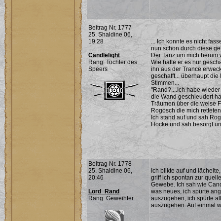
Beitrag Nr. 1777
25. Shaldine 06,
19:28
... Ich konnte es nicht fas
nun schon durch diese gehe
Candlelight
Der Tanz um mich herum w
Rang: Tochter des
Wie hatte er es nur gesch
Speers
ihn aus der Trance erweck
geschafft... überhaupt di
Stimmen...
"Rand?....Ich habe wieder 
die Wand geschleudert hatt
Träumen über die weise Fr
Rogosch die mich retteten
Ich stand auf und sah Rogo
Hocke und sah besorgt u
Beitrag Nr. 1778
25. Shaldine 06,
Ich blikte auf und lächelt
20:46
griff ich spontan zur quell
Gewebe. Ich sah wie Cande
Lord_Rand
was neues, ich spürte ang
Rang: Geweihter
auszugehen, ich spürte al
auszugehen. Auf einmal wa