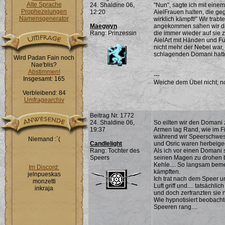
Alte Sprache
24. Shaldine 06,
"Nun", sagte ich mit eine
Prophezeiungen
12:20
AielFrauen halten, die g
Namensgenerator
wirklich kämpft!" Wir trab
Maegwyn
angekommen sahen wir di
Rang: Prinzessin
die immer wieder auf sie 
AielArt mit Händen und Fü
nicht mehr der Nebel war, 
schlagenden Domani hatte
Wird Padan Fain noch
Nae'blis?
Abstimmen!
---
Insgesamt: 165
Weiche dem Übel nicht; noc
Verbleibend: 84
Umfragearchiv
Beitrag Nr. 1772
24. Shaldine 06,
So eilten wir den Domani 
19:37
Armen lag Rand, wie im Fie
während wir Speerschweste
Niemand :`(
Candlelight
und Osric waren herbeigee
Rang: Tochter des
Als ich vor einen Domani s
Speers
seinen Magen zu drohen b
Kehle.... So langsam beme
Im Discord:
kämpften.
jelnpueskas
Ich trat nach dem Speer 
monzetti
Luft griff und.... tatsächl
inkraja
und doch zerfranzten sie n
Wie hypnotisiert beobacht
Speeren rang....