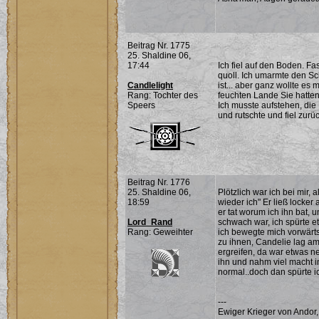
Beitrag Nr. 1775
25. Shaldine 06,
17:44
Ich fiel auf den Boden. F
quoll. Ich umarmte den Sc
Candlelight
ist... aber ganz wollte es 
Rang: Tochter des
feuchten Lande Sie hatten 
Speers
Ich musste aufstehen, die
und rutschte und fiel zurü
Beitrag Nr. 1776
25. Shaldine 06,
Plötzlich war ich bei mir, 
18:59
wieder ich" Er ließ locker
er tat worum ich ihn bat, u
Lord_Rand
schwach war, ich spürte et
Rang: Geweihter
ich bewegte mich vorwärts
zu ihnen, Candelie lag am
ergreifen, da war etwas ne
ihn und nahm viel macht i
normal..doch dan spürte ic
---
Ewiger Krieger von Andor,