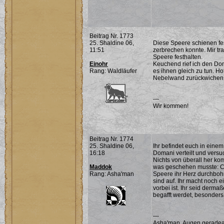
Beitrag Nr. 1773
25. Shaldine 06,
Diese Speere schienen fest
11:51
zerbrechen konnte. Mir tra
Speere festhalten.
Einohr
Keuchend rief ich den Do
Rang: Waldläufer
es ihnen gleich zu tun. Hof
Nebelwand zurückwichen
---
Wir kommen!
Beitrag Nr. 1774
25. Shaldine 06,
Ihr befindet euch in einem
16:18
Domani verteilt und versu
Nichts von überall her k
Maddok
was geschehen musste: Can
Rang: Asha'man
Speere ihr Herz durchbohr
sind auf. Ihr macht noch 
vorbei ist. Ihr seid dermaß
begafft werdet, besonders
---
Asha'man, Augen geradea