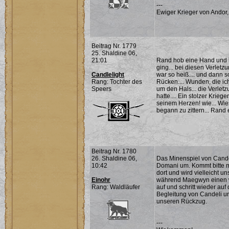
---
Ewiger Krieger von Andor,
Beitrag Nr. 1779
25. Shaldine 06,
21:01
Rand hob eine Hand und b
ging... bei diesen Verletz
Candlelight
war so heiß.... und dann so
Rang: Tochter des
Rücken.... Wunden, die ic
Speers
um den Hals... die Verlet
hatte.... Ein stolzer Krieg
seinem Herzen! wie... Wieso
begann zu zittern... Rand er
Beitrag Nr. 1780
26. Shaldine 06,
Das Minenspiel von Cande
10:42
Domani um. Kommt bitte mit
dort und wird vielleicht u
Einohr
während Maegwyn einen we
Rang: Waldläufer
auf und schritt wieder a
Begleitung von Candeli un
unseren Rückzug.
---