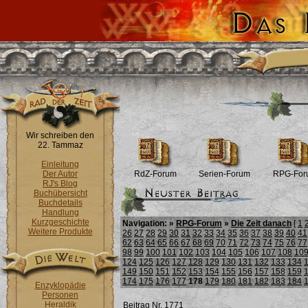
Wir schreiben den
22. Tammaz
Einleitung
Der Autor
RdZ-Forum
Serien-Forum
RPG-For
RJ's Blog
Buchübersicht
Buchdetails
Handlung
Kurzgeschichte
Navigation: »
RPG-Forum
»
Die Zeit danach
[
1
Weitere Produkte
26
27
28
29
30
31
32
33
34
35
36
37
38
39
40
41
62
63
64
65
66
67
68
69
70
71
72
73
74
75
76
77
98
99
100
101
102
103
104
105
106
107
108
10
124
125
126
127
128
129
130
131
132
133
134
149
150
151
152
153
154
155
156
157
158
159
174
175
176
177
178
179
180
181
182
183
184
Enzyklopädie
Personen
Heraldik
Beitrag Nr. 1771