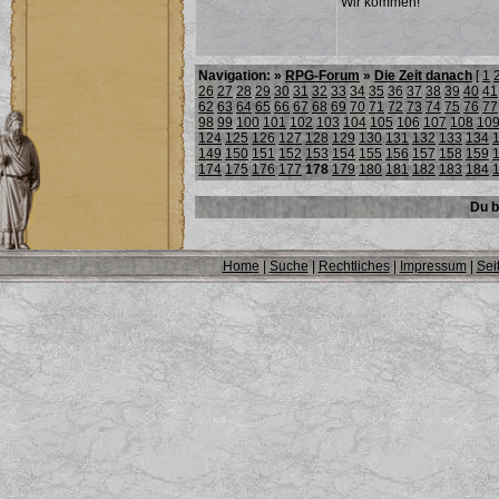
Wir kommen!
Navigation: »
RPG-Forum
»
Die Zeit danach
[
1
26
27
28
29
30
31
32
33
34
35
36
37
38
39
40
41
62
63
64
65
66
67
68
69
70
71
72
73
74
75
76
77
98
99
100
101
102
103
104
105
106
107
108
10
124
125
126
127
128
129
130
131
132
133
134
149
150
151
152
153
154
155
156
157
158
159
174
175
176
177
178
179
180
181
182
183
184
Du b
Home
|
Suche
|
Rechtliches
|
Impressum
|
Sei