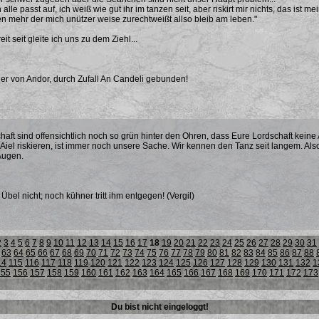
alle passt auf, ich weiß wie gut ihr im tanzen seit, aber riskirt mir nichts, das ist
 mehr der mich unützer weise zurechtweißt allso bleib am leben."
it seit gleite ich uns zu dem Ziehl...
er von Andor, durch Zufall An Candeli gebunden!
haft sind offensichtlich noch so grün hinter den Ohren, dass Eure Lordschaft kein
Aiel riskieren, ist immer noch unsere Sache. Wir kennen den Tanz seit langem. Als
Augen.
bel nicht; noch kühner tritt ihm entgegen! (Vergil)
2
3
4
5
6
7
8
9
10
11
12
13
14
15
16
17
18
19
20
21
22
23
24
25
26
27
28
29
30
31
63
64
65
66
67
68
69
70
71
72
73
74
75
76
77
78
79
80
81
82
83
84
85
86
87
88
14
115
116
117
118
119
120
121
122
123
124
125
126
127
128
129
130
131
132
1
155
156
157
158
159
160
161
162
163
164
165
166
167
168
169
170
171
172
173
Du bist nicht eingeloggt!