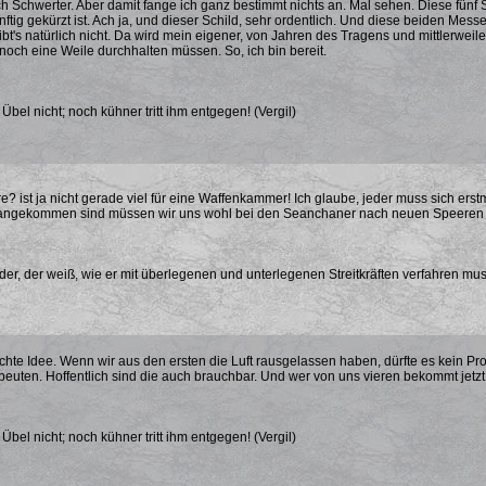
ch Schwerter. Aber damit fange ich ganz bestimmt nichts an. Mal sehen. Diese fün
nftig gekürzt ist. Ach ja, und dieser Schild, sehr ordentlich. Und diese beiden Mess
ibt's natürlich nicht. Da wird mein eigener, von Jahren des Tragens und mittlerwe
och eine Weile durchhalten müssen. So, ich bin bereit.
bel nicht; noch kühner tritt ihm entgegen! (Vergil)
e? ist ja nicht gerade viel für eine Waffenkammer! Ich glaube, jeder muss sich erst
 angekommen sind müssen wir uns wohl bei den Seanchaner nach neuen Speeren 
der, der weiß, wie er mit überlegenen und unterlegenen Streitkräften verfahren mu
chte Idee. Wenn wir aus den ersten die Luft rausgelassen haben, dürfte es kein Pr
beuten. Hoffentlich sind die auch brauchbar. Und wer von uns vieren bekommt jetz
bel nicht; noch kühner tritt ihm entgegen! (Vergil)