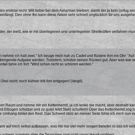
den erstmal nicht. Will lieber bei dem Asha'man bleiben, damit der ja kein Unfug an
infängt. Den ohne Ihn kann diese Aktion sehr schnell unglücklich für uns ausgehe
der, der weiß, wie er mit überlegenen und unterlegenen Streitkräften verfahren mu
n nehme ich halt zwei." Ich beuge mich nah zu Cadet und flüstere ihm ins Ohr: "Auf
trengende Aufgabe werden. Trotzdem, schütze seinen Rücken gut. Aber was war eig
fall fahre ich fort: "Wird schon nicht so schlimm werden."
bel nicht; noch kühner tritt ihm entgegen! (Vergil)
den Raum und nehme mir ein Kettenhemd, ja ich lenke die macht, aber deshalb kann
nd Elbogen schützer und zu guter letzt Stahl schultern! Über das Kettenhemd zog 
 Umhang bildet den Rest. Das Schwert stolz an meiner Seite fühle ich mich nun endl
ann auf mich selbst aufpassen, was mir nur viel mehr sorgen bereitet ist das ich vorh
nur schwer zugeben aber die Seanchen sind nicht unser Haupt problem...