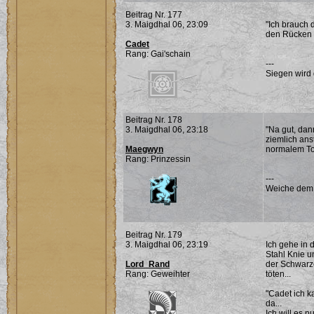
Beitrag Nr. 177
3. Maigdhal 06, 23:09
"Ich brauch 
den Rücken e
Cadet
Rang: Gai'schain
---
Siegen wird 
Beitrag Nr. 178
3. Maigdhal 06, 23:18
"Na gut, dan
ziemlich ans
Maegwyn
normalem Ton
Rang: Prinzessin
---
Weiche dem Ü
Beitrag Nr. 179
3. Maigdhal 06, 23:19
Ich gehe in 
Stahl Knie u
Lord_Rand
der Schwarze
Rang: Geweihter
töten...
"Cadet ich k
da...
Ich will es 