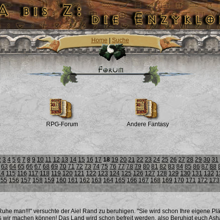
Home
|
Suche
m
RPG-Forum
Andere Fantasy
2
3
4
5
6
7
8
9
10
11
12
13
14
15
16
17
18
19
20
21
22
23
24
25
26
27
28
29
30
31
63
64
65
66
67
68
69
70
71
72
73
74
75
76
77
78
79
80
81
82
83
84
85
86
87
88
14
115
116
117
118
119
120
121
122
123
124
125
126
127
128
129
130
131
132
1
155
156
157
158
159
160
161
162
163
164
165
166
167
168
169
170
171
172
173
 Ruhe man!!!" versuchte der Aiel Rand zu beruhigen. "Sie wird schon Ihre eigene Pl
 wir machen können! Das Land wird schon befreit werden, also Beruhigt euch Ash