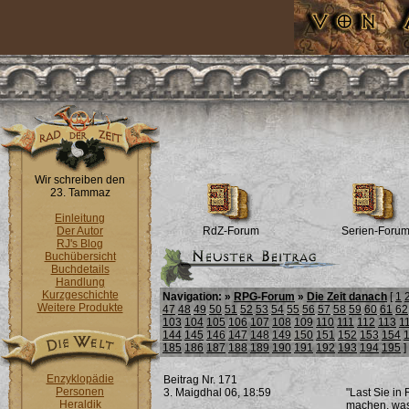
Wir schreiben den
23. Tammaz
Einleitung
Der Autor
RdZ-Forum
Serien-Foru
RJ's Blog
Buchübersicht
Buchdetails
Handlung
Kurzgeschichte
Navigation: »
RPG-Forum
»
Die Zeit danach
[
1
Weitere Produkte
47
48
49
50
51
52
53
54
55
56
57
58
59
60
61
62
103
104
105
106
107
108
109
110
111
112
113
1
144
145
146
147
148
149
150
151
152
153
154
185
186
187
188
189
190
191
192
193
194
195
]
Enzyklopädie
Beitrag Nr. 171
Personen
3. Maigdhal 06, 18:59
"Last Sie in
Heraldik
machen, was