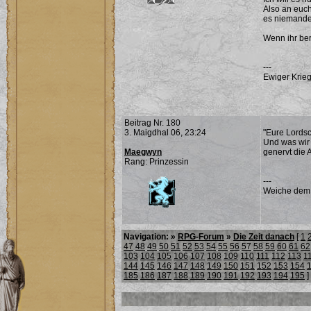
Also an euch 
es niemanden
Wenn ihr bere
---
Ewiger Krieg
Beitrag Nr. 180
3. Maigdhal 06, 23:24
"Eure Lordsc
Und was wir 
Maegwyn
genervt die 
Rang: Prinzessin
---
Weiche dem Ü
Navigation: »
RPG-Forum
»
Die Zeit danach
[
1
47
48
49
50
51
52
53
54
55
56
57
58
59
60
61
62
103
104
105
106
107
108
109
110
111
112
113
1
144
145
146
147
148
149
150
151
152
153
154
185
186
187
188
189
190
191
192
193
194
195
]