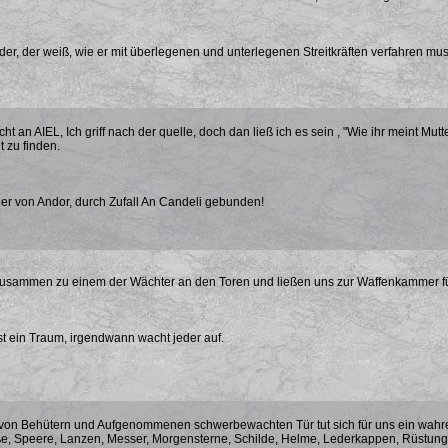
der, der weiß, wie er mit überlegenen und unterlegenen Streitkräften verfahren mu
cht an AIEL, Ich griff nach der quelle, doch dan ließ ich es sein , "Wie ihr meint M
t zu finden.
er von Andor, durch Zufall An Candeli gebunden!
zusammen zu einem der Wächter an den Toren und ließen uns zur Waffenkammer fü
t ein Traum, irgendwann wacht jeder auf.
 von Behütern und Aufgenommenen schwerbewachten Tür tut sich für uns ein wahre
e, Speere, Lanzen, Messer, Morgensterne, Schilde, Helme, Lederkappen, Rüstun