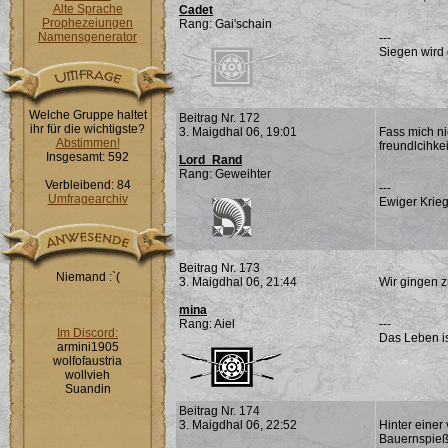
Alte Sprache
Cadet
Prophezeiungen
Rang: Gai'schain
Namensgenerator
---
Siegen wird 
Welche Gruppe haltet
Beitrag Nr. 172
ihr für die wichtigste?
3. Maigdhal 06, 19:01
Fass mich ni
Abstimmen!
freundlcihkei
Insgesamt: 592
Lord_Rand
Rang: Geweihter
Verbleibend: 84
---
Umfragearchiv
Ewiger Krieg
Beitrag Nr. 173
Niemand :`(
3. Maigdhal 06, 21:44
Wir gingen 
mina
Rang: Aiel
---
Im Discord:
Das Leben is
armini1905
wolfofaustria
wollvieh
Suandin
Beitrag Nr. 174
3. Maigdhal 06, 22:52
Hinter einer
Bauernspieß