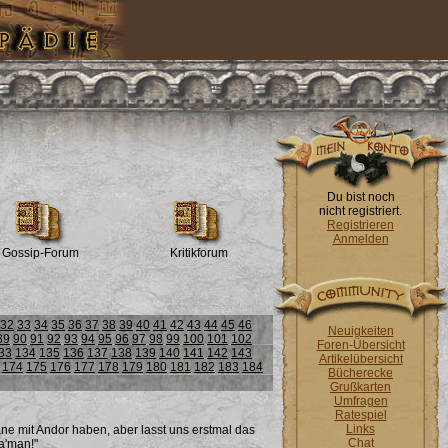
Du bist noch
nicht registriert.
Registrieren
Anmelden
Gossip-Forum
Kritikforum
32
33
34
35
36
37
38
39
40
41
42
43
44
45
46
Neuigkeiten
89
90
91
92
93
94
95
96
97
98
99
100
101
102
Foren-Übersicht
33
134
135
136
137
138
139
140
141
142
143
Artikelübersicht
174
175
176
177
178
179
180
181
182
183
184
Bücherecke
Grußkarten
Umfragen
Ratespiel
Links
äne mit Andor haben, aber lasst uns erstmal das
Chat
a'man!"