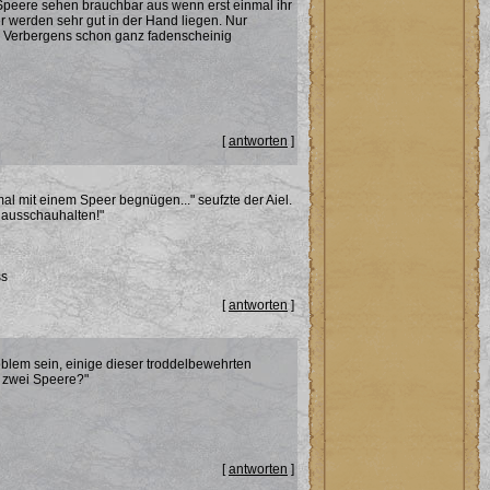
f Speere sehen brauchbar aus wenn erst einmal ihr
er werden sehr gut in der Hand liegen. Nur
ile Verbergens schon ganz fadenscheinig
[
antworten
]
mal mit einem Speer begnügen..." seufzte der Aiel.
ausschauhalten!"
ss
[
antworten
]
oblem sein, einige dieser troddelbewehrten
t zwei Speere?"
[
antworten
]