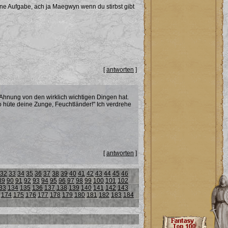
 meine Aufgabe, ach ja Maegwyn wenn du stirbst gibt
[
antworten
]
e Ahnung von den wirklich wichtigen Dingen hat.
o hüte deine Zunge, Feuchtländer!" Ich verdrehe
[
antworten
]
32
33
34
35
36
37
38
39
40
41
42
43
44
45
46
89
90
91
92
93
94
95
96
97
98
99
100
101
102
33
134
135
136
137
138
139
140
141
142
143
174
175
176
177
178
179
180
181
182
183
184