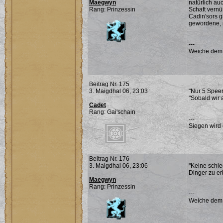
Maegwyn
natürlich au
Rang: Prinzessin
Schaft vernü
Cadin'sors g
gewordene, n
---
Weiche dem Ü
Beitrag Nr. 175
3. Maigdhal 06, 23:03
"Nur 5 Speer
"Sobald wir
Cadet
Rang: Gai'schain
---
Siegen wird 
Beitrag Nr. 176
3. Maigdhal 06, 23:06
"Keine schle
Dinger zu er
Maegwyn
Rang: Prinzessin
---
Weiche dem Ü