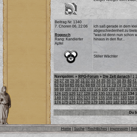
Beitrag Nr. 1340
7. Choren 06, 22:06
ich saß gerade in dem kle
abgeschiedenheit zu biete
Rogosch
"was ist denn nun schon w
Rang: Kandierter
hinaus in den flur...
Apfel
---
Stiller Wächter
Navigation: »
RPG-Forum
»
Die Zeit danach
[
1
26
27
28
29
30
31
32
33
34
35
36
37
38
39
40
41
62
63
64
65
66
67
68
69
70
71
72
73
74
75
76
77
98
99
100
101
102
103
104
105
106
107
108
10
124
125
126
127
128
129
130
131
132
133
134
149
150
151
152
153
154
155
156
157
158
159
174
175
176
177
178
179
180
181
182
183
184
Du b
Home
|
Suche
|
Rechtliches
|
Impressum
|
Sei