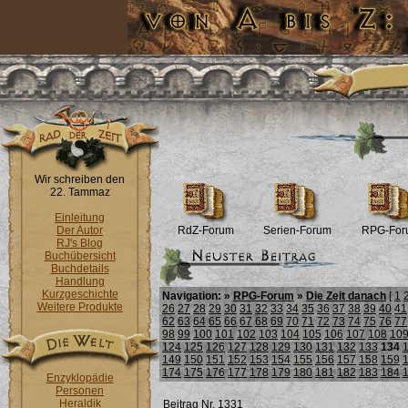
Wir schreiben den
22. Tammaz
Einleitung
Der Autor
RdZ-Forum
Serien-Forum
RPG-For
RJ's Blog
Buchübersicht
Buchdetails
Handlung
Kurzgeschichte
Navigation: »
RPG-Forum
»
Die Zeit danach
[
1
Weitere Produkte
26
27
28
29
30
31
32
33
34
35
36
37
38
39
40
41
62
63
64
65
66
67
68
69
70
71
72
73
74
75
76
77
98
99
100
101
102
103
104
105
106
107
108
10
124
125
126
127
128
129
130
131
132
133
134
149
150
151
152
153
154
155
156
157
158
159
174
175
176
177
178
179
180
181
182
183
184
Enzyklopädie
Personen
Heraldik
Beitrag Nr. 1331