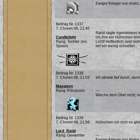
Ewiger Krieger von Andor,
Beitrag Nr. 1337
7. Choren 06, 21:45
Rand sagte irgendetwas mi
Candlelight
ich ihm ein Hühnchen brin
Rang: Tochter des
Licht! Hoffentlich sind nic
Speers
lief ein wenig schneller...
Beitrag Nr. 1338
7. Choren 06, 21:53
Ich atmete tief durch, dann
Maegwyn
Rang: Prinzessin
---
Weiche dem Übel nicht; noc
Beitrag Nr. 1339
7. Choren 06, 21:56
Hühnchen ich roch es glei
Lord_Rand
Rang: Geweihter
---
Ewiger Krieger von Andor,