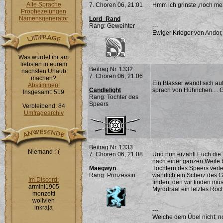
Alte Sprache
7. Choren 06, 21:01
Hmm ich grinste ,noch meh
Prophezeiungen
Namensgenerator
Lord_Rand
Rang: Geweihter
---
Ewiger Krieger von Andor,
Was würdet ihr am
liebsten in eurem
Beitrag Nr. 1332
nächsten Urlaub
7. Choren 06, 21:06
machen?
Ein Blasser wandt sich a
Abstimmen!
Candlelight
sprach von Hühnchen.... G
Insgesamt: 519
Rang: Tochter des
Speers
Verbleibend: 84
Umfragearchiv
Beitrag Nr. 1333
Niemand :`(
7. Choren 06, 21:08
Und nun erzählt Euch die 
nach einer ganzen Weile b
Maegwyn
Töchtern des Speers verle
Rang: Prinzessin
wahrlich ein Scherz des G
Im Discord:
finden, den wir finden mü
armini1905
Myrddraal ein letztes Röch
monzetti
wollvieh
inkraja
---
Weiche dem Übel nicht; noc