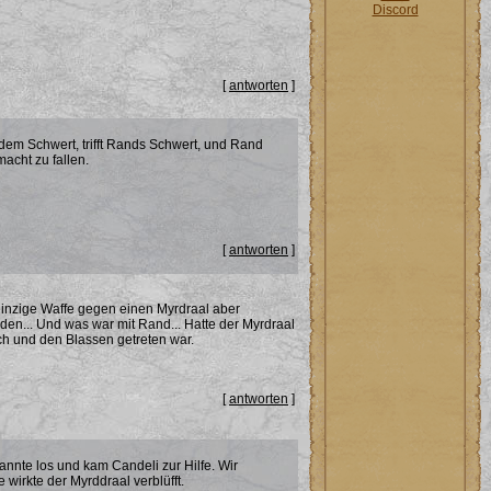
Discord
[
antworten
]
 dem Schwert, trifft Rands Schwert, und Rand
acht zu fallen.
[
antworten
]
 einzige Waffe gegen einen Myrdraal aber
den... Und was war mit Rand... Hatte der Myrdraal
ch und den Blassen getreten war.
[
antworten
]
annte los und kam Candeli zur Hilfe. Wir
wirkte der Myrddraal verblüfft.