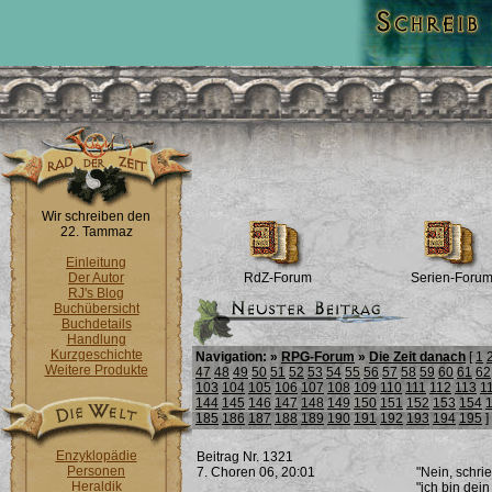
Wir schreiben den
22. Tammaz
Einleitung
Der Autor
RdZ-Forum
Serien-Foru
RJ's Blog
Buchübersicht
Buchdetails
Handlung
Kurzgeschichte
Navigation: »
RPG-Forum
»
Die Zeit danach
[
1
Weitere Produkte
47
48
49
50
51
52
53
54
55
56
57
58
59
60
61
62
103
104
105
106
107
108
109
110
111
112
113
1
144
145
146
147
148
149
150
151
152
153
154
185
186
187
188
189
190
191
192
193
194
195
]
Enzyklopädie
Beitrag Nr. 1321
Personen
7. Choren 06, 20:01
"Nein, schri
Heraldik
"ich bin dei