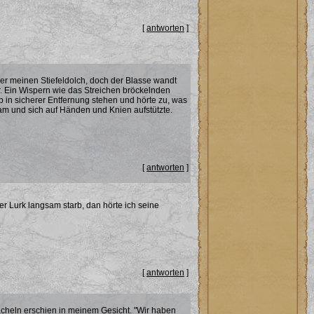
[
antworten
]
ber meinen Stiefeldolch, doch der Blasse wandt
ar. Ein Wispern wie das Streichen bröckelnden
b in sicherer Entfernung stehen und hörte zu, was
am und sich auf Händen und Knien aufstützte.
[
antworten
]
er Lurk langsam starb, dan hörte ich seine
[
antworten
]
cheln erschien in meinem Gesicht. "Wir haben