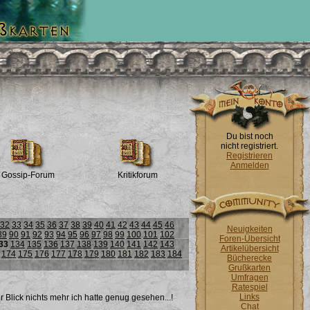
Du bist noch
nicht registriert.
Registrieren
Anmelden
Gossip-Forum
Kritikforum
32
33
34
35
36
37
38
39
40
41
42
43
44
45
46
Neuigkeiten
89
90
91
92
93
94
95
96
97
98
99
100
101
102
Foren-Übersicht
33
134
135
136
137
138
139
140
141
142
143
Artikelübersicht
174
175
176
177
178
179
180
181
182
183
184
Bücherecke
Grußkarten
Umfragen
Ratespiel
Links
r Blick nichts mehr ich hatte genug gesehen...!
Chat