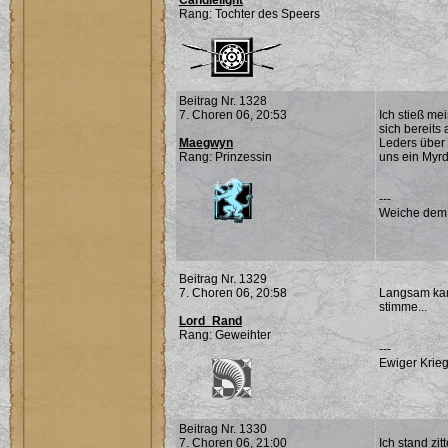
Candlelight
Rang: Tochter des Speers
Beitrag Nr. 1328
7. Choren 06, 20:53
Ich stieß me
sich bereits
Maegwyn
Leders über 
Rang: Prinzessin
uns ein Myrd
---
Weiche dem Ü
Beitrag Nr. 1329
7. Choren 06, 20:58
Langsam kamm
stimme...
Lord_Rand
Rang: Geweihter
---
Ewiger Krieg
Beitrag Nr. 1330
7. Choren 06, 21:00
Ich stand zi