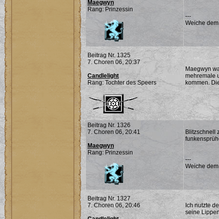
Maegwyn
Rang: Prinzessin
---
Weiche dem Ü
Beitrag Nr. 1325
7. Choren 06, 20:37
Maegwyn war 
Candlelight
mehremale un
Rang: Tochter des Speers
kommen. Die 
Beitrag Nr. 1326
7. Choren 06, 20:41
Blitzschnell
funkensprühe
Maegwyn
Rang: Prinzessin
---
Weiche dem Ü
Beitrag Nr. 1327
7. Choren 06, 20:46
Ich nutzte d
seine Lippen 