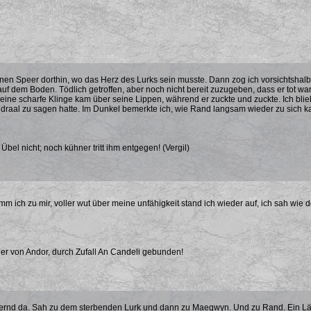
inen Speer dorthin, wo das Herz des Lurks sein musste. Dann zog ich vorsichtshal
 auf dem Boden. Tödlich getroffen, aber noch nicht bereit zuzugeben, dass er tot w
eine scharfe Klinge kam über seine Lippen, während er zuckte und zuckte. Ich blie
draal zu sagen hatte. Im Dunkel bemerkte ich, wie Rand langsam wieder zu sich k
bel nicht; noch kühner tritt ihm entgegen! (Vergil)
 ich zu mir, voller wut über meine unfähigkeit stand ich wieder auf, ich sah wie d
er von Andor, durch Zufall An Candeli gebunden!
tternd da. Sah zu dem sterbenden Lurk und dann zu Maegwyn. Und zu Rand. Ein Lä