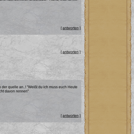
[
antworten
]
[
antworten
]
an der quelle an..! "Weißt du ich muss euch Heute
cht davon rennen"
[
antworten
]