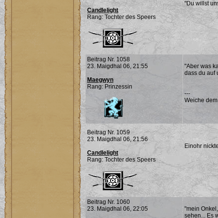
"Du willst u
Candlelight
Rang: Tochter des Speers
Beitrag Nr. 1058
23. Maigdhal 06, 21:55
"Aber was ka
dass du auf 
Maegwyn
Rang: Prinzessin
---
Weiche dem Ü
Beitrag Nr. 1059
23. Maigdhal 06, 21:56
Einohr nickt
Candlelight
Rang: Tochter des Speers
Beitrag Nr. 1060
23. Maigdhal 06, 22:05
"mein Onkel,
sehen... Es 