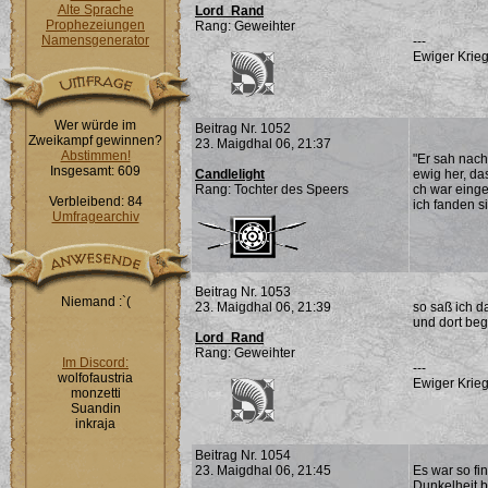
Alte Sprache
Lord_Rand
Prophezeiungen
Rang: Geweihter
Namensgenerator
---
Ewiger Krieg
Wer würde im
Beitrag Nr. 1052
Zweikampf gewinnen?
23. Maigdhal 06, 21:37
Abstimmen!
"Er sah nach
Insgesamt: 609
Candlelight
ewig her, da
Rang: Tochter des Speers
ch war eing
Verbleibend: 84
ich fanden s
Umfragearchiv
Beitrag Nr. 1053
Niemand :`(
23. Maigdhal 06, 21:39
so saß ich d
und dort beg
Lord_Rand
Rang: Geweihter
Im Discord:
---
wolfofaustria
Ewiger Krieg
monzetti
Suandin
inkraja
Beitrag Nr. 1054
23. Maigdhal 06, 21:45
Es war so fi
Dunkelheit b