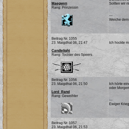
Maegwyn
Sollten wir 
Rang: Prinzessin
---
Weiche dem Ü
Beitrag Nr. 1055
23. Maigdhal 06, 21:47
Ich hockte 
Candlelight
Rang: Tochter des Speers
Beitrag Nr. 1056
23. Maigdhal 06, 21:50
Ich hörte ei
oder Morgen 
Lord_Rand
Rang: Geweihter
---
Ewiger Krieg
Beitrag Nr. 1057
23. Maigdhal 06, 21:53