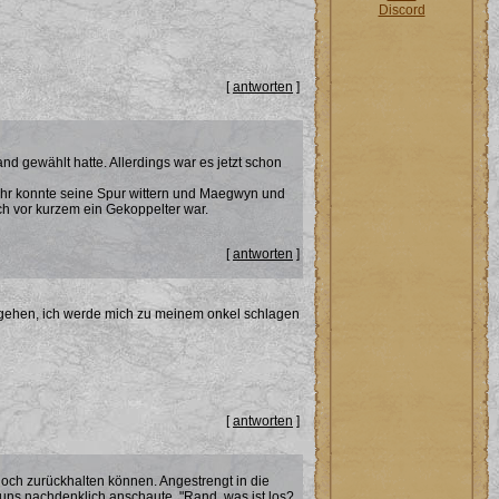
Discord
[
antworten
]
d gewählt hatte. Allerdings war es jetzt schon
ohr konnte seine Spur wittern und Maegwyn und
h vor kurzem ein Gekoppelter war.
[
antworten
]
h gehen, ich werde mich zu meinem onkel schlagen
[
antworten
]
noch zurückhalten können. Angestrengt in die
uns nachdenklich anschaute. "Rand, was ist los?