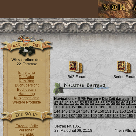
Wir schreiben den
22. Tammaz
Einleitung
Der Autor
RdZ-Forum
Serien-Foru
RJ's Blog
Buchübersicht
Buchdetails
Handlung
Kurzgeschichte
Navigation: »
RPG-Forum
»
Die Zeit danach
[
1
Weitere Produkte
47
48
49
50
51
52
53
54
55
56
57
58
59
60
61
62
103
104
105
106
107
108
109
110
111
112
113
1
144
145
146
147
148
149
150
151
152
153
154
185
186
187
188
189
190
191
192
193
194
195
]
Enzyklopädie
Beitrag Nr. 1051
Personen
23. Maigdhal 06, 21:18
*nein Pflich
Heraldik