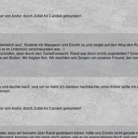
er von Andor, durch Zufall An Candeli gebunden!
denklich aus", flüsterte ich Maegwyn und Einohr zu und zeigte auf den Weg den Ran
s er im Unterholz verschwunden war... I
eschlafen, aber durch den Tumult erwacht. Rand war doch nichts zugestoßen? Ein
ie am Boden. Wir folgten ihm. Wir machten uns Sorgen um unseren Freund, der noc
a und dachte nach, und um so mehr ich darüber nachdachte umso früher sollte ic
innen..
er von Andor, durch Zufall An Candeli gebunden!
nster, dass wir beinahe über Rand gestolpert wären, hätte uns Einohr nicht gerade 
linzelnd, konnten wir ihn dann doch sehen, wie er an einem kleinen Bach saß und 