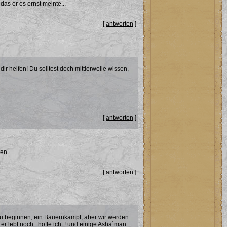
das er es ernst meinte...
[
antworten
]
ir helfen! Du solltest doch mittlerweile wissen,
[
antworten
]
en...
[
antworten
]
 zu beginnen, ein Bauernkampf, aber wir werden
r lebt noch...hoffe ich..! und einige Asha´man