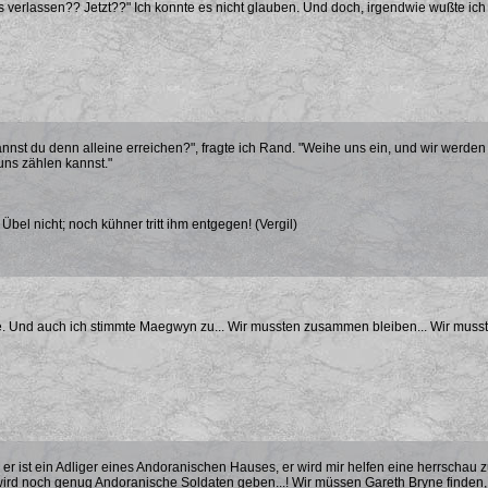
ns verlassen?? Jetzt??" Ich konnte es nicht glauben. Und doch, irgendwie wußte ich 
nnst du denn alleine erreichen?", fragte ich Rand. "Weihe uns ein, und wir werden d
uns zählen kannst."
bel nicht; noch kühner tritt ihm entgegen! (Vergil)
e. Und auch ich stimmte Maegwyn zu... Wir mussten zusammen bleiben... Wir musst
 er ist ein Adliger eines Andoranischen Hauses, er wird mir helfen eine herrschau
wird noch genug Andoranische Soldaten geben...! Wir müssen Gareth Bryne finden, e