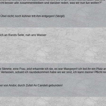
nicht besser alle zusammenbleiben und darüber reden, was wir nun tun wollen?"
bel nicht; noch kühner tritt ihm entgegen! (Vergil)
mich an Rands Seite, nah ans Wasser
ne Stimme, eine Frau, jetzt erkannte ich sie, es war Maegwyn!! ich bot ihr ein Platz 
Verlassen, sobald ich rausbekommen habe wo wir sind, ich kann meiner Pflicht ni
er von Andor, durch Zufall An Candeli gebunden!