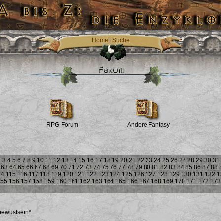
Home
|
Suche
m
RPG-Forum
Andere Fantasy
2
3
4
5
6
7
8
9
10
11
12
13
14
15
16
17
18
19
20
21
22
23
24
25
26
27
28
29
30
31
63
64
65
66
67
68
69
70
71
72
73
74
75
76
77
78
79
80
81
82
83
84
85
86
87
88
14
115
116
117
118
119
120
121
122
123
124
125
126
127
128
129
130
131
132
1
155
156
157
158
159
160
161
162
163
164
165
166
167
168
169
170
171
172
173
tbewustsein*