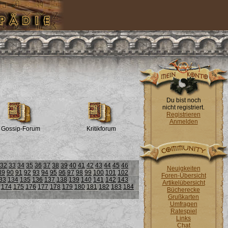
Du bist noch
nicht registriert.
Registrieren
Anmelden
Gossip-Forum
Kritikforum
32
33
34
35
36
37
38
39
40
41
42
43
44
45
46
Neuigkeiten
89
90
91
92
93
94
95
96
97
98
99
100
101
102
Foren-Übersicht
33
134
135
136
137
138
139
140
141
142
143
Artikelübersicht
174
175
176
177
178
179
180
181
182
183
184
Bücherecke
Grußkarten
Umfragen
Ratespiel
Links
Chat