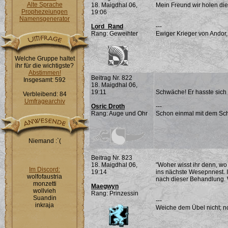
Alte Sprache
18. Maigdhal 06,
Mein Freund wir holen die
Prophezeiungen
19:06
Namensgenerator
Lord_Rand
---
Rang: Geweihter
Ewiger Krieger von Andor,
Welche Gruppe haltet
ihr für die wichtigste?
Abstimmen!
Beitrag Nr. 822
Insgesamt: 592
18. Maigdhal 06,
19:11
Schwäche! Er hasste sich d
Verbleibend: 84
Umfragearchiv
Osric Droth
---
Rang: Auge und Ohr
Schon einmal mit dem Sch
Niemand :`(
Beitrag Nr. 823
18. Maigdhal 06,
"Woher wisst ihr denn, wo d
Im Discord:
19:14
ins nächste Wesepnnest. I
wolfofaustria
nach dieser Behandlung. W
monzetti
Maegwyn
wollvieh
Rang: Prinzessin
Suandin
---
inkraja
Weiche dem Übel nicht; noc