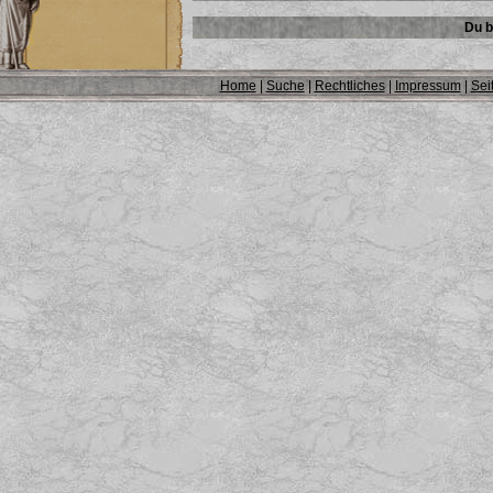
Du b
Home
|
Suche
|
Rechtliches
|
Impressum
|
Sei