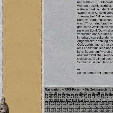
und vielleicht 15 Kilo Wa
Wunder geschiet stirbt e
wirbelte direkt auf den Ha
"fwumb"sein Schwert vers
Totenwache?" Mit einem d
Krieger!...Bahamut schna
was...?" röchelnd brach e
grausame Waffe blutversch
raste vor Zorn!:"Du wirst
verfluchen das sie Dich au
Innerhalb von sekunden w
Augenblicke, dann lag de
Osric zertrümmerte ihm di
am Leben:"Nun lebe und f
lang, Seanchan!" waren die
aber menschliche Freunde 
sich selbst:"Definiert das 
Schwert in seiner Hand sch
---
Schon einmal mit dem Sch
Navigation: »
RPG-Forum
»
Die Zeit danach
[
1
26
27
28
29
30
31
32
33
34
35
36
37
38
39
40
41
62
63
64
65
66
67
68
69
70
71
72
73
74
75
76
77
98
99
100
101
102
103
104
105
106
107
108
10
124
125
126
127
128
129
130
131
132
133
134
149
150
151
152
153
154
155
156
157
158
159
174
175
176
177
178
179
180
181
182
183
184