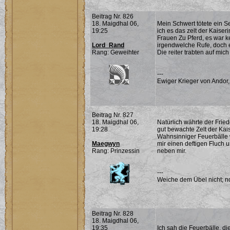
Beitrag Nr. 826
18. Maigdhal 06,
Mein Schwert tötete ein S
19:25
ich es das zelt der Kaise
Frauen Zu Pferd, es war ke
Lord_Rand
irgendwelche Rufe, doch e
Rang: Geweihter
Die reiter trabten auf mich 
---
Ewiger Krieger von Andor,
Beitrag Nr. 827
18. Maigdhal 06,
Natürlich währte der Fried
19:28
gut bewachte Zelt der Kai
Wahnsinniger Feuerbälle w
Maegwyn
mir einen deftigen Fluch u
Rang: Prinzessin
neben mir.
---
Weiche dem Übel nicht; noc
Beitrag Nr. 828
18. Maigdhal 06,
19:35
Ich sah die Feuerbälle, d