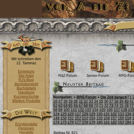
Wir schreiben den
22. Tammaz
Einleitung
Der Autor
RdZ-Forum
Serien-Forum
RPG-For
RJ's Blog
Buchübersicht
Buchdetails
Handlung
Kurzgeschichte
Navigation: »
RPG-Forum
»
Die Zeit danach
[
1
Weitere Produkte
26
27
28
29
30
31
32
33
34
35
36
37
38
39
40
41
62
63
64
65
66
67
68
69
70
71
72
73
74
75
76
77
98
99
100
101
102
103
104
105
106
107
108
10
124
125
126
127
128
129
130
131
132
133
134
149
150
151
152
153
154
155
156
157
158
159
174
175
176
177
178
179
180
181
182
183
184
Enzyklopädie
Personen
Heraldik
Beitrag Nr. 821