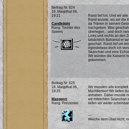
Beitrag Nr. 824
18. Maigdhal 06,
19:21
Rand lief los. Und wir alle
Rand wusste, wo wir die Ka
Candlelight
da Tränen in seinem Gesic
Rang: Tochter des
nachgeben. Was geschah 
Speers
überlegen... und doch ran
Links und rechts an den Ze
tatsächlich Bahamut er tan
geschah. Rand lief um ein
irgendetwas doch ich verst
Seanchan und eine Echse.
Wir würden die Kaiserin h
gekommen.
Beitrag Nr. 825
18. Maigdhal 06,
Wir mussten alle komplet
19:25
Machtlenker! Wir liefen d
anhaben. Dabei musste nu
Maegwyn
wir mitnichten Seanchan 
Rang: Prinzessin
liefen wir weiter scheinba
---
Weiche dem Übel nicht; noc