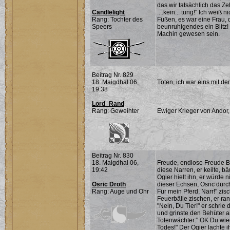
das wir tatsächlich das Zel
Candlelight
....kein... tung!" Ich weiß
Rang: Tochter des
Füßen, es war eine Frau,
Speers
beunruhigendes ein Blitz!
Machin gewesen sein.
Beitrag Nr. 829
18. Maigdhal 06,
Töten, ich war eins mit d
19:38
Lord_Rand
---
Rang: Geweihter
Ewiger Krieger von Andor,
Beitrag Nr. 830
18. Maigdhal 06,
Freude, endlose Freude Ba
19:42
diese Narren, er keilte, b
Ogier hielt ihn, er würde 
Osric Droth
dieser Echsen, Osric durc
Rang: Auge und Ohr
Für mein Pferd, Narr!" zisc
Feuerbälle zischen, er r
"Nein, Du Tier!" er schri
und grinste den Behüter an
Totenwächter:" OK Du wie
Todes!" Der Ogier lachte ih