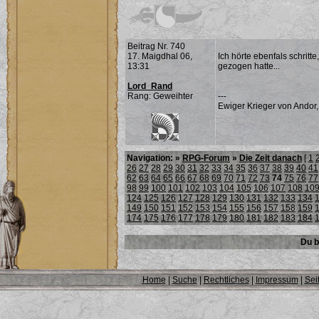
Beitrag Nr. 740
17. Maigdhal 06,
Ich hörte ebenfals schritt
13:31
gezogen hatte...
Lord_Rand
Rang: Geweihter
---
Ewiger Krieger von Andor,
Navigation: »
RPG-Forum
»
Die Zeit danach
[
1
26
27
28
29
30
31
32
33
34
35
36
37
38
39
40
41
62
63
64
65
66
67
68
69
70
71
72
73
74
75
76
77
98
99
100
101
102
103
104
105
106
107
108
10
124
125
126
127
128
129
130
131
132
133
134
149
150
151
152
153
154
155
156
157
158
159
174
175
176
177
178
179
180
181
182
183
184
Du b
Home
|
Suche
|
Rechtliches
|
Impressum
|
Sei