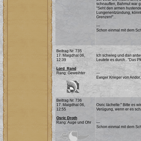
schnauften, Bahmut war ga
"Seht den armen hustenden
Lungenentzündung, könnt i
Grenzen!"...
---
Schon einmal mit dem Sch
Beitrag Nr. 735
17. Maigdhal 06,
Ich schwieg und dan antwort
12:39
Leutete es durch.. "Das Pf
Lord_Rand
Rang: Geweihter
---
Ewiger Krieger von Andor,
Beitrag Nr. 736
17. Maigdhal 06,
Osric lächelte:" Bitte es 
12:55
Verügung, wenn er es schaff
Osric Droth
Rang: Auge und Ohr
---
Schon einmal mit dem Sch