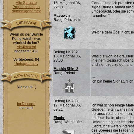
Alte Sprache
16. Maigdhal 06,
Candeli und ich pressten 
Prophezeiungen
22:53
signalisierte Candeli mit
Namensgenerator
umgebracht, oder sie schw
Maegwyn
rangehen."
Rang: Prinzessin
---
Weiche dem Übel nicht; noc
Wenn du der Dunkle
König wärst - was
würdest du tun?
Abstimmen!
Insgesamt: 428
Beitrag Nr. 732
16. Maigdhal 06,
Was die wohl da draußen m
Verbleibend: 84
23:00
in einem Gespräch über di
Umfragearchiv
und steht treu zu den alten
Machin Shin_2
Rang: Rekrut
---
Ich bin keine Signatur! Ich 
Niemand :`(
Beitrag Nr. 733
Im Discord:
17. Maigdhal 06,
Ich war schon einige Male
monzetti
09:21
Gelegenheiten war es nie
heranschleichen können, d
Einohr
entdeckt hatte, aber auc
Rang: Waldläufer
Unterhaltung, der ich sch
Gebräuche waren interess
des Speeres die Fragen be