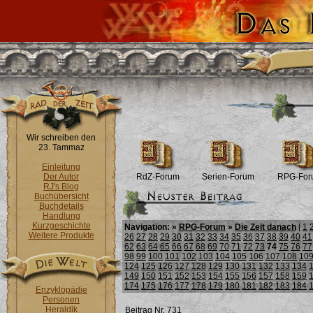
Wir schreiben den
23. Tammaz
Einleitung
Der Autor
RdZ-Forum
Serien-Forum
RPG-For
RJ's Blog
Buchübersicht
Buchdetails
Handlung
Kurzgeschichte
Navigation: »
RPG-Forum
»
Die Zeit danach
[
1
Weitere Produkte
26
27
28
29
30
31
32
33
34
35
36
37
38
39
40
41
62
63
64
65
66
67
68
69
70
71
72
73
74
75
76
77
98
99
100
101
102
103
104
105
106
107
108
10
124
125
126
127
128
129
130
131
132
133
134
149
150
151
152
153
154
155
156
157
158
159
174
175
176
177
178
179
180
181
182
183
184
Enzyklopädie
Personen
Heraldik
Beitrag Nr. 731