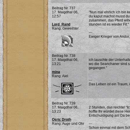
Beitrag Nr. 737
17. Maigdhal 06,
"Nun mal ehrlich ich bin 
12:57
du kaput machst musst du 
zusammen, das Pferd wihert
Lord_Rand
stunden ist es wieder Fit."
Rang: Geweihter
---
Ewiger Krieger von Andor,
Beitrag Nr. 738
17. Maigdhal 06,
ich lauschte der Unterhal
13:21
wo die Seanchaner sind sag
gegangen."
mina
Rang: Aiel
---
Das Leben ist ein Traum, 
Beitrag Nr. 739
17. Maigdhal 06,
2 Stunden, das reichte! "
13:23
hoffte Ihr würdet diese H
Entschuldigung an! Da beme
Osric Droth
Rang: Auge und Ohr
---
Schon einmal mit dem Sch