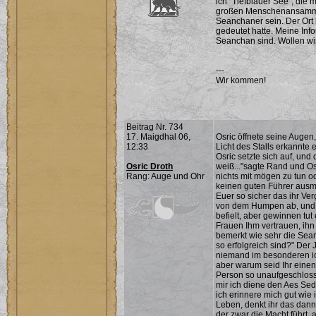
ich "Tiefblauer See", die 
großen Menschenansammlu
Seanchaner sein. Der Ort l
gedeutet hatte. Meine Info
Seanchan sind. Wollen w
---
Wir kommen!
Beitrag Nr. 734
17. Maigdhal 06,
Osric öffnete seine Augen
12:33
Licht des Stalls erkannte 
Osric setzte sich auf, und
Osric Droth
weiß..."sagte Rand und Os
Rang: Auge und Ohr
nichts mit mögen zu tun o
keinen guten Führer ausma
Euer so sicher das ihr Ve
von dem Humpen ab, und t
befielt, aber gewinnen tu
Frauen Ihm vertrauen, ihn
bemerkt wie sehr die Sean
so erfolgreich sind?" Der
niemand im besonderen ich
aber warum seid Ihr einen
Person so unaufgeschloss
mir ich diene den Aes Se
ich erinnere mich gut wie
Leben, denkt ihr das dann
der zwar die Macht führt