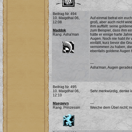
Beitrag Nr. 494
10. Maigdhal 06,
Auf einmal betrat ein euc
12:08
groß, aber auch nicht wirk
ihm auffällt: seine golden
Maddok
zum Beispiel, dass ihm ein
Rang: Asha'man
hätte er einige harte Jahr
Augen. Noch nie habt ihr
einfällt, kurz bevor die 
vernommen zu haben, die 
ebenfalls goldene Augen h
---
Asha'man, Augen geradea
Beitrag Nr. 495
10. Maigdhal 06,
Sehr merkwürdig, denke ich
12:10
Maegwyn
---
Rang: Prinzessin
Weiche dem Übel nicht; noc