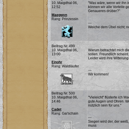
10. Maigdhal 06,
"Was wäre, wenn wir ihn i
12:52
können wir alle Vorteile g
Genaueres drüber?"
Maegwyn
Rang: Prinzessin
---
Weiche dem Übel nicht; noc
Beitrag Nr. 499
10. Maigdhal 06,
Warum betrachtet mich die
13:00
sollen. Freundlich schein
Leider wird ihre Witteru
Einohr
Rang: Waldläufer
---
Wir kommen!
Beitrag Nr. 500
10. Maigdhal 06,
"Vieleicht" flüsterte ich 
14:46
gute Augen und Ohren. Wen
nützlich sein für uns."
Cadet
Rang: Gai'schain
---
Siegen wird der, der weiß
muss