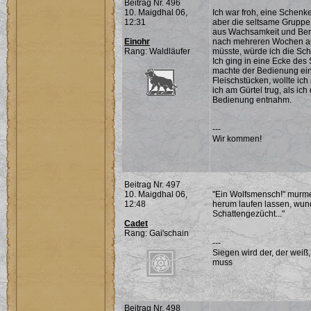
Beitrag Nr. 496
10. Maigdhal 06,
Ich war froh, eine Schenk
12:31
aber die seltsame Gruppe 
aus Wachsamkeit und Berei
Einohr
nach mehreren Wochen auf
Rang: Waldläufer
müsste, würde ich die Sc
Ich ging in eine Ecke de
machte der Bedienung ein
Fleischstücken, wollte ich
ich am Gürtel trug, als i
Bedienung entnahm.
---
Wir kommen!
Beitrag Nr. 497
10. Maigdhal 06,
"Ein Wolfsmensch!" murmel
12:48
herum laufen lassen, wund
Schattengezücht..."
Cadet
Rang: Gai'schain
---
Siegen wird der, der weiß
muss
Beitrag Nr. 498