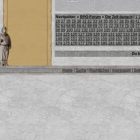
Navigation: »
RPG-Forum
»
Die Zeit danach
[
1
26
27
28
29
30
31
32
33
34
35
36
37
38
39
40
41
62
63
64
65
66
67
68
69
70
71
72
73
74
75
76
77
98
99
100
101
102
103
104
105
106
107
108
10
124
125
126
127
128
129
130
131
132
133
134
149
150
151
152
153
154
155
156
157
158
159
174
175
176
177
178
179
180
181
182
183
184
Du b
Home
|
Suche
|
Rechtliches
|
Impressum
|
Sei