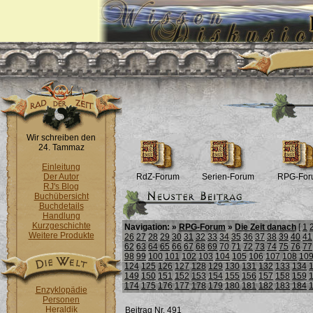
Wir schreiben den
24. Tammaz
Einleitung
Der Autor
RdZ-Forum
Serien-Forum
RPG-For
RJ's Blog
Buchübersicht
Buchdetails
Handlung
Kurzgeschichte
Navigation: »
RPG-Forum
»
Die Zeit danach
[
1
Weitere Produkte
26
27
28
29
30
31
32
33
34
35
36
37
38
39
40
41
62
63
64
65
66
67
68
69
70
71
72
73
74
75
76
77
98
99
100
101
102
103
104
105
106
107
108
10
124
125
126
127
128
129
130
131
132
133
134
149
150
151
152
153
154
155
156
157
158
159
174
175
176
177
178
179
180
181
182
183
184
Enzyklopädie
Personen
Heraldik
Beitrag Nr. 491