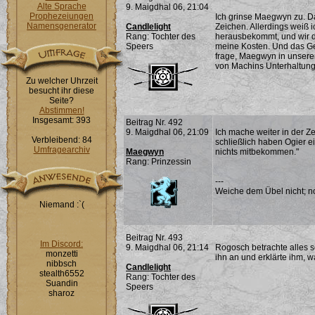
Alte Sprache
9. Maigdhal 06, 21:04
Prophezeiungen
Ich grinse Maegwyn zu. D
Namensgenerator
Candlelight
Zeichen. Allerdings weiß 
Rang: Tochter des
herausbekommt, und wir d
Speers
meine Kosten. Und das Ge
frage, Maegwyn in unserer
von Machins Unterhaltung
Zu welcher Uhrzeit
besucht ihr diese
Seite?
Abstimmen!
Insgesamt: 393
Beitrag Nr. 492
9. Maigdhal 06, 21:09
Ich mache weiter in der Z
Verbleibend: 84
schließlich haben Ogier e
Umfragearchiv
Maegwyn
nichts mitbekommen."
Rang: Prinzessin
---
Weiche dem Übel nicht; noc
Niemand :`(
Beitrag Nr. 493
Im Discord:
9. Maigdhal 06, 21:14
Rogosch betrachte alles s
monzetti
ihn an und erklärte ihm, 
nibbsch
Candlelight
stealth6552
Rang: Tochter des
Suandin
Speers
sharoz