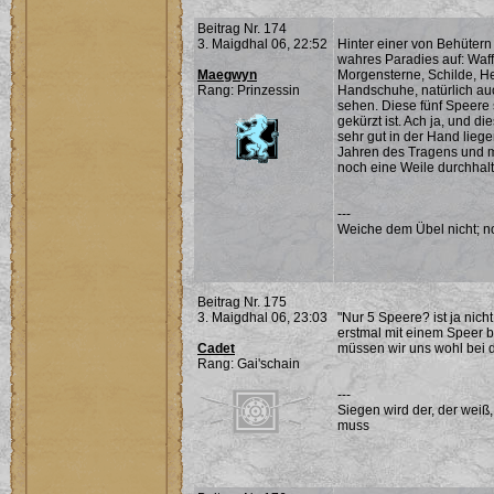
Beitrag Nr. 174
3. Maigdhal 06, 22:52
Hinter einer von Behüter
wahres Paradies auf: Waf
Maegwyn
Morgensterne, Schilde, H
Rang: Prinzessin
Handschuhe, natürlich auc
sehen. Diese fünf Speere 
gekürzt ist. Ach ja, und d
sehr gut in der Hand liege
Jahren des Tragens und m
noch eine Weile durchhalt
---
Weiche dem Übel nicht; noc
Beitrag Nr. 175
3. Maigdhal 06, 23:03
"Nur 5 Speere? ist ja nich
erstmal mit einem Speer b
Cadet
müssen wir uns wohl bei
Rang: Gai'schain
---
Siegen wird der, der weiß
muss