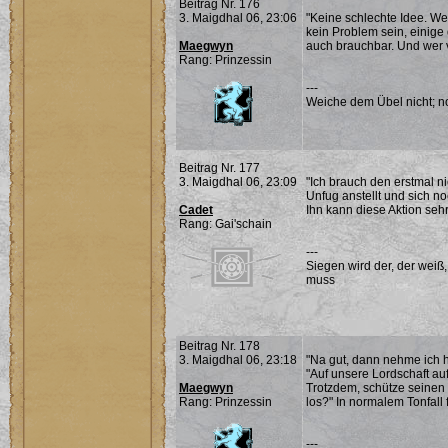
Beitrag Nr. 176
3. Maigdhal 06, 23:06
"Keine schlechte Idee. We
kein Problem sein, einige
Maegwyn
auch brauchbar. Und wer 
Rang: Prinzessin
---
Weiche dem Übel nicht; noc
Beitrag Nr. 177
3. Maigdhal 06, 23:09
"Ich brauch den erstmal ni
Unfug anstellt und sich n
Cadet
Ihn kann diese Aktion sehr
Rang: Gai'schain
---
Siegen wird der, der weiß
muss
Beitrag Nr. 178
3. Maigdhal 06, 23:18
"Na gut, dann nehme ich h
"Auf unsere Lordschaft au
Maegwyn
Trotzdem, schütze seinen
Rang: Prinzessin
los?" In normalem Tonfall 
---