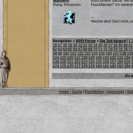
Maegwyn
noch unsere Sache. Wir k
Rang: Prinzessin
Feuchtländer!" Ich verdre
---
Weiche dem Übel nicht; noc
Navigation: »
RPG-Forum
»
Die Zeit danach
[
1
26
27
28
29
30
31
32
33
34
35
36
37
38
39
40
41
62
63
64
65
66
67
68
69
70
71
72
73
74
75
76
77
98
99
100
101
102
103
104
105
106
107
108
10
124
125
126
127
128
129
130
131
132
133
134
149
150
151
152
153
154
155
156
157
158
159
174
175
176
177
178
179
180
181
182
183
184
Du b
Home
|
Suche
|
Rechtliches
|
Impressum
|
Sei