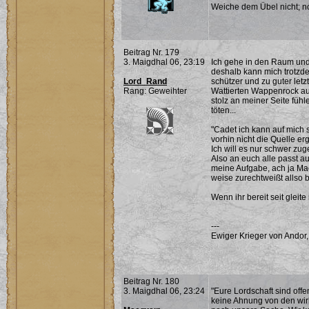
Weiche dem Übel nicht; noc
Beitrag Nr. 179
3. Maigdhal 06, 23:19
Ich gehe in den Raum und
deshalb kann mich trotzde
Lord_Rand
schützer und zu guter letz
Rang: Geweihter
Wattierten Wappenrock au
stolz an meiner Seite fühle
töten...
"Cadet ich kann auf mich s
vorhin nicht die Quelle erg
Ich will es nur schwer zu
Also an euch alle passt auf,
meine Aufgabe, ach ja Ma
weise zurechtweißt allso 
Wenn ihr bereit seit gleite
---
Ewiger Krieger von Andor,
Beitrag Nr. 180
3. Maigdhal 06, 23:24
"Eure Lordschaft sind offe
keine Ahnung von den wirkl