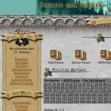
Wir schreiben den
23. Tammaz
Einleitung
Der Autor
RdZ-Forum
Serien-Forum
RPG-For
RJ's Blog
Buchübersicht
Buchdetails
Handlung
Kurzgeschichte
Navigation: »
RPG-Forum
»
Die Zeit danach
[
1
Weitere Produkte
26
27
28
29
30
31
32
33
34
35
36
37
38
39
40
41
62
63
64
65
66
67
68
69
70
71
72
73
74
75
76
77
98
99
100
101
102
103
104
105
106
107
108
10
124
125
126
127
128
129
130
131
132
133
134
149
150
151
152
153
154
155
156
157
158
159
174
175
176
177
178
179
180
181
182
183
184
Enzyklopädie
Personen
Heraldik
Beitrag Nr. 171