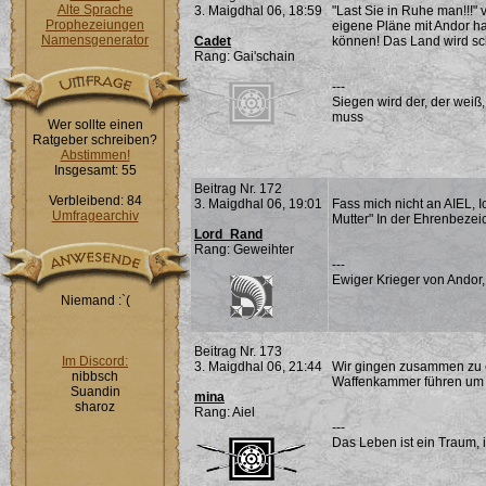
Alte Sprache
3. Maigdhal 06, 18:59
"Last Sie in Ruhe man!!!" 
Prophezeiungen
eigene Pläne mit Andor h
Namensgenerator
Cadet
können! Das Land wird sch
Rang: Gai'schain
---
Siegen wird der, der weiß
muss
Wer sollte einen
Ratgeber schreiben?
Abstimmen!
Insgesamt: 55
Beitrag Nr. 172
Verbleibend: 84
3. Maigdhal 06, 19:01
Fass mich nicht an AIEL, Ic
Umfragearchiv
Mutter" In der Ehrenbezei
Lord_Rand
Rang: Geweihter
---
Ewiger Krieger von Andor,
Niemand :`(
Beitrag Nr. 173
Im Discord:
3. Maigdhal 06, 21:44
Wir gingen zusammen zu e
nibbsch
Waffenkammer führen um d
Suandin
mina
sharoz
Rang: Aiel
---
Das Leben ist ein Traum, 