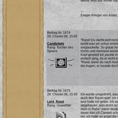
Meine Wutt war immer noc
---
Ewiger Krieger von Andor,
Beitrag Nr. 1674
28. Choren 06, 15:05
"Rand! Du darfst jetzt ni
Candlelight
weißt was wir schon erleb
Rang: Tochter des
vorgauckelte. So glaub mi
Speers
nichts und niemand würde 
Kopf gesetzt! Ich packte 
einfach ging, da er nicht 
"Rand, wenn du nach Andor g
die Augen, er musste doch 
Beitrag Nr. 1675
28. Choren 06, 15:30
Ich wurde umgedreht, das 
duch den Raum warf, ich s
Lord_Rand
was hatte ich getan..ich ne
Rang: Geweihter
abgehauen..ales dreht sich
mich in Ruhe" dabei deutet
sauer das ich Candeli scho
mir, ich hatte so angst di