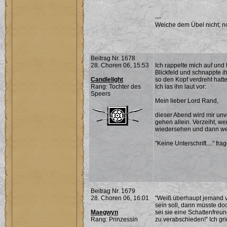
---
Weiche dem Übel nicht; noc
Beitrag Nr. 1678
28. Choren 06, 15:53
Ich rappelte mich auf und
Blickfeld und schnappte ih
Candlelight
so den Kopf verdreht hatte.
Rang: Tochter des
Ich las ihn laut vor:
Speers
Mein lieber Lord Rand,
dieser Abend wird mir unv
gehen allein. Verzeiht, w
wiedersehen und dann werd
"Keine Unterschrift...." fr
Beitrag Nr. 1679
28. Choren 06, 16:01
"Weiß überhaupt jemand v
sein soll, dann müsste doc
Maegwyn
sei sie eine Schattenfreun
Rang: Prinzessin
zu verabschieden!" Ich gri