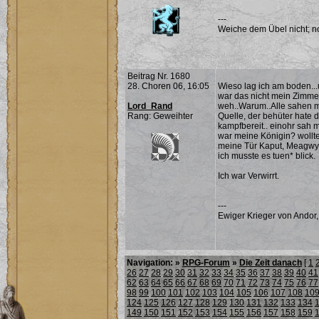
---
Weiche dem Übel nicht; noc
Beitrag Nr. 1680
28. Choren 06, 16:05
Wieso lag ich am boden...u
war das nicht mein Zimmer
Lord_Rand
weh..Warum..Alle sahen mi
Rang: Geweihter
Quelle, der behüter hate 
kampfbereit.. einohr sah 
war meine Königin? wollte
meine Tür Kaput, Meagwyn
ich musste es tuen* blick.
Ich war Verwirrt.
---
Ewiger Krieger von Andor,
Navigation: »
RPG-Forum
»
Die Zeit danach
[
1
26
27
28
29
30
31
32
33
34
35
36
37
38
39
40
41
62
63
64
65
66
67
68
69
70
71
72
73
74
75
76
77
98
99
100
101
102
103
104
105
106
107
108
10
124
125
126
127
128
129
130
131
132
133
134
149
150
151
152
153
154
155
156
157
158
159