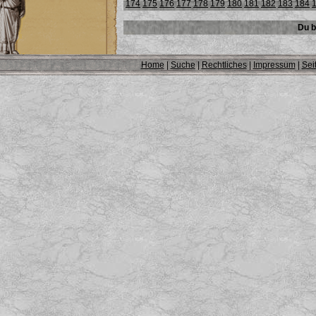
174
175
176
177
178
179
180
181
182
183
184
Du b
Home
|
Suche
|
Rechtliches
|
Impressum
|
Sei