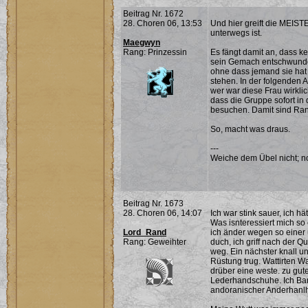
Beitrag Nr. 1672
28. Choren 06, 13:53
Und hier greift die MEIST
unterwegs ist.
Maegwyn
Rang: Prinzessin
Es fängt damit an, dass ke
sein Gemach entschwunden 
ohne dass jemand sie hat
stehen. In der folgenden
wer war diese Frau wirklic
dass die Gruppe sofort i
besuchen. Damit sind Rand
So, macht was draus.
---
Weiche dem Übel nicht; noc
Beitrag Nr. 1673
28. Choren 06, 14:07
Ich war stink sauer, ich h
Was isnteressiert mich so 
Lord_Rand
ich änder wegen so einer
Rang: Geweihter
duch, ich griff nach der Q
weg. Ein nächster knall un
Rüstung trug. Wattirten W
drüber eine weste. zu gute
Lederhandschuhe. Ich Ba
andoranischer Anderhanlh