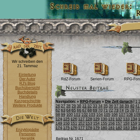
Wir schreiben den
21. Tammaz
Einleitung
Der Autor
RdZ-Forum
Serien-Forum
RPG-For
RJ's Blog
Buchübersicht
Buchdetails
Handlung
Kurzgeschichte
Navigation: »
RPG-Forum
»
Die Zeit danach
[
1
Weitere Produkte
26
27
28
29
30
31
32
33
34
35
36
37
38
39
40
41
62
63
64
65
66
67
68
69
70
71
72
73
74
75
76
77
98
99
100
101
102
103
104
105
106
107
108
10
124
125
126
127
128
129
130
131
132
133
134
149
150
151
152
153
154
155
156
157
158
159
174
175
176
177
178
179
180
181
182
183
184
Enzyklopädie
Personen
Heraldik
Beitrag Nr. 1671