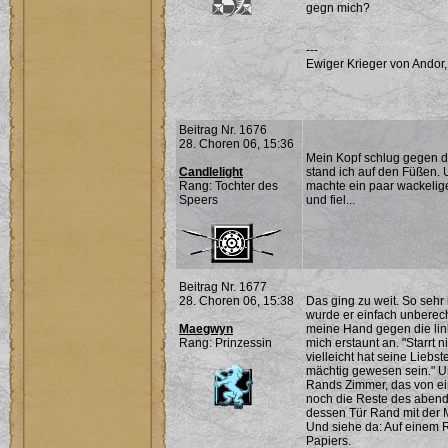
gegn mich?
---
Ewiger Krieger von Andor,
Beitrag Nr. 1676
28. Choren 06, 15:36
Mein Kopf schlug gegen d
Candlelight
stand ich auf den Füßen
Rang: Tochter des
machte ein paar wackelige
Speers
und fiel...
Beitrag Nr. 1677
28. Choren 06, 15:38
Das ging zu weit. So seh
wurde er einfach unberech
Maegwyn
meine Hand gegen die lin
Rang: Prinzessin
mich erstaunt an. "Starrt 
vielleicht hat seine Liebs
mächtig gewesen sein." U
Rands Zimmer, das von ei
noch die Reste des abend
dessen Tür Rand mit der Ma
Und siehe da: Auf einem R
Papiers.