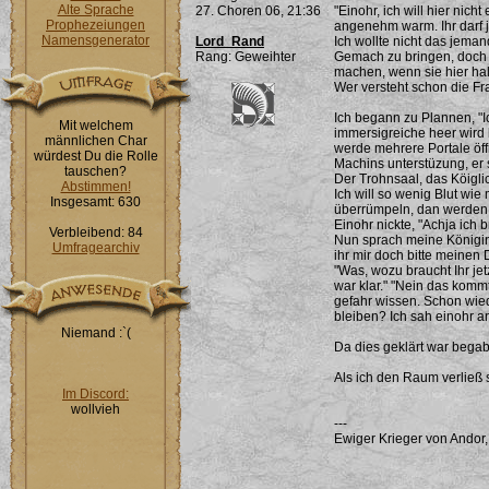
Alte Sprache
27. Choren 06, 21:36
"Einohr, ich will hier nich
Prophezeiungen
angenehm warm. Ihr darf j
Namensgenerator
Lord_Rand
Ich wollte nicht das jeman
Rang: Geweihter
Gemach zu bringen, doch s
machen, wenn sie hier hal
Wer versteht schon die Fr
Ich begann zu Plannen, "I
Mit welchem
immersigreiche heer wird 
männlichen Char
werde mehrere Portale öff
würdest Du die Rolle
Machins unterstüzung, er s
tauschen?
Der Trohnsaal, das Köigl
Abstimmen!
Ich will so wenig Blut wie 
Insgesamt: 630
überrümpeln, dan werden 
Einohr nickte, "Achja ich 
Verbleibend: 84
Nun sprach meine Königin: 
Umfragearchiv
ihr mir doch bitte meinen 
"Was, wozu braucht Ihr je
war klar." "Nein das kommt 
gefahr wissen. Schon wied
bleiben? Ich sah einohr an
Niemand :`(
Da dies geklärt war begab
Als ich den Raum verließ s
Im Discord:
wollvieh
---
Ewiger Krieger von Andor,