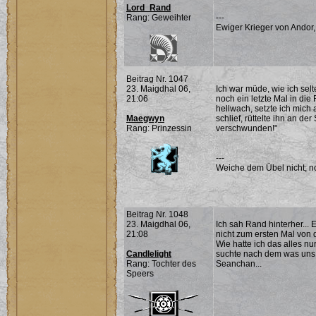
Lord_Rand
Rang: Geweihter
---
Ewiger Krieger von Andor,
Beitrag Nr. 1047
23. Maigdhal 06,
Ich war müde, wie ich se
21:06
noch ein letzte Mal in die
hellwach, setzte ich mich 
Maegwyn
schlief, rüttelte ihn an der
Rang: Prinzessin
verschwunden!"
---
Weiche dem Übel nicht; noc
Beitrag Nr. 1048
23. Maigdhal 06,
Ich sah Rand hinterher... E
21:08
nicht zum ersten Mal von d
Wie hatte ich das alles n
Candlelight
suchte nach dem was uns 
Rang: Tochter des
Seanchan...
Speers