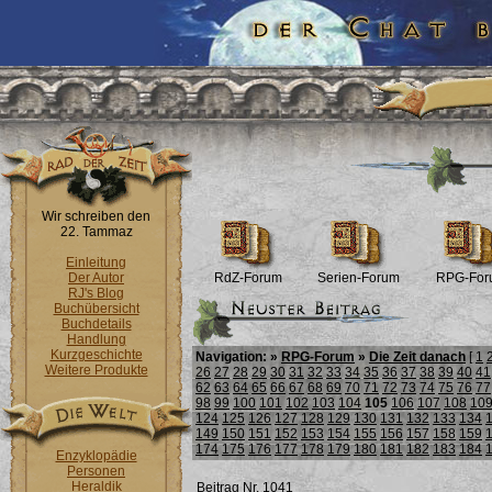
Wir schreiben den
22. Tammaz
Einleitung
Der Autor
RdZ-Forum
Serien-Forum
RPG-For
RJ's Blog
Buchübersicht
Buchdetails
Handlung
Kurzgeschichte
Navigation: »
RPG-Forum
»
Die Zeit danach
[
1
Weitere Produkte
26
27
28
29
30
31
32
33
34
35
36
37
38
39
40
41
62
63
64
65
66
67
68
69
70
71
72
73
74
75
76
77
98
99
100
101
102
103
104
105
106
107
108
10
124
125
126
127
128
129
130
131
132
133
134
149
150
151
152
153
154
155
156
157
158
159
174
175
176
177
178
179
180
181
182
183
184
Enzyklopädie
Personen
Heraldik
Beitrag Nr. 1041