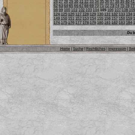
26
27
28
29
30
31
32
33
34
35
36
37
38
39
40
41
62
63
64
65
66
67
68
69
70
71
72
73
74
75
76
77
98
99
100
101
102
103
104
105
106
107
108
10
124
125
126
127
128
129
130
131
132
133
134
149
150
151
152
153
154
155
156
157
158
159
174
175
176
177
178
179
180
181
182
183
184
Du b
Home
|
Suche
|
Rechtliches
|
Impressum
|
Sei