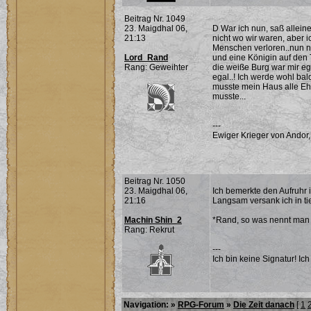
Beitrag Nr. 1049
23. Maigdhal 06,
D War ich nun, saß alleine
21:13
nicht wo wir waren, aber 
Menschen verloren..nun n
Lord_Rand
und eine Königin auf den 
Rang: Geweihter
die weiße Burg war mir ega
egal..! Ich werde wohl ba
musste mein Haus alle Eh
musste...
---
Ewiger Krieger von Andor,
Beitrag Nr. 1050
23. Maigdhal 06,
Ich bemerkte den Aufruhr 
21:16
Langsam versank ich in tie
Machin Shin_2
*Rand, so was nennt ma
Rang: Rekrut
---
Ich bin keine Signatur! Ich 
Navigation: »
RPG-Forum
»
Die Zeit danach
[
1