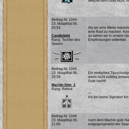
Weiche dem Übel nicht; noc
Beitrag Nr. 1044
23. Maigdhal 06,
20:54
Als wir eine Weile marsch
eine Rast zu machen. Kei
Candlelight
so sahen wir in unsere Ge
Rang: Tochter des
Empfindungen wittertete.
Speers
Beitrag Nr. 1045
23. Maigdhal 06,
Ein einfaches Täuschung
20:59
wenn nicht zufällig jemand
Gute nacht!
Machin Shin_2
Rang: Rekrut
---
Ich bin keine Signatur! Ich 
Beitrag Nr. 1046
23. Maigdhal 06,
nach dem Machin gute Nach
21:00
entgegengesetzt der Sea