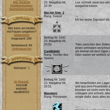
Alte Sprache
23. Maigdhal 06,
Los, schnell, lasst uns v
Prophezeiungen
20:39
ausgelöst haben.
Namensgenerator
Machin Shin_2
Rang: Rekrut
---
Ich bin keine Signatur! Ich 
Wer kann am besten
mit Frauen umgehen?
Abstimmen!
Beitrag Nr. 1042
Insgesamt: 290
23. Maigdhal 06,
20:50
"Hier zwischen den Zelten 
Verbleibend: 84
einen schmalen verschlung
Umfragearchiv
Candlelight
als einmal mit dem Ogier un
Rang: Tochter des
Oder waren wir wirklich 
Speers
Niemand :`(
Beitrag Nr. 1043
Im Discord:
23. Maigdhal 06,
Wir hinterließen ein Lage
monzetti
20:51
und aus dem Feuerbälle au
wollvieh
konnten wir nicht mehr fes
stealth6552
Maegwyn
schlugen uns schnell, abe
Rang: Prinzessin
sorgte dafür, dass alles 
---