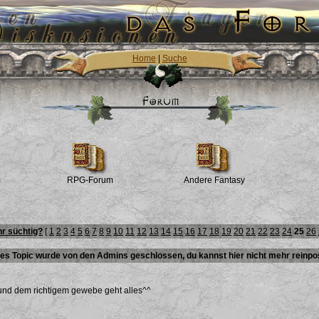
Home
|
Suche
m
RPG-Forum
Andere Fantasy
hr süchtig?
[
1
2
3
4
5
6
7
8
9
10
11
12
13
14
15
16
17
18
19
20
21
22
23
24
25
26
es Topic wurde von den Admins geschlossen, du kannst hier nicht mehr reinpo
 und dem richtigem gewebe geht alles^^