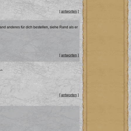
[
antworten
]
nd anderes für dich bestellen, siehe Rand als er
[
antworten
]
^^
[
antworten
]