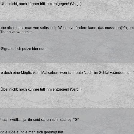
bel nicht; noch kühner tritt ihm entgegen! (Vergil)
aube nicht, dass man von selbst sein Wesen verändern kann, das muss dan(^^) jema
 Therin verwandelte.
 Signatur! Ich putze hier nur...
e doch eine Möglichkeit. Mal sehen, wen ich heute Nacht im Schlaf vaändern tu... 
bel nicht; noch kühner tritt ihm entgegen! (Vergil)
s nach zwölf....! ja, ihr seid schon sehr süchtig! *G*
t die lüge auf die man sich geeinigt hat.