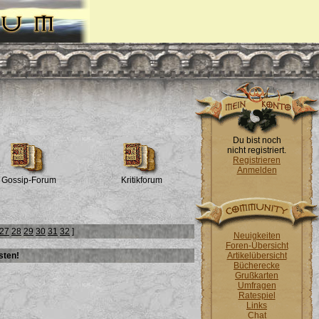
Du bist noch
nicht registriert.
Registrieren
Anmelden
Gossip-Forum
Kritikforum
27
28
29
30
31
32
]
Neuigkeiten
Foren-Übersicht
sten!
Artikelübersicht
Bücherecke
Grußkarten
Umfragen
Ratespiel
Links
Chat