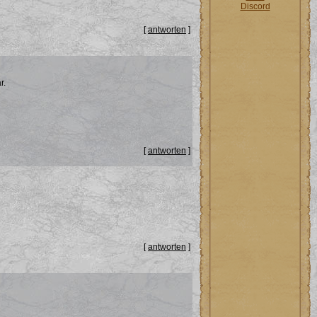
Discord
[
antworten
]
r.
[
antworten
]
[
antworten
]