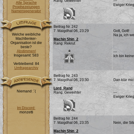
Rang: Geweihter
---
Alte Sprache
Ewiger Krieg
Prophezeiungen
Namensgenerator
Beitrag Nr. 242
7. Maigdhal 06, 23:29
Gott, Gott!
Welche weibliche
Na ja, ich w
Machtlenker-
Machin Shin_2
Organisation ist die
Rang: Rekrut
beste?
Abstimmen!
---
Insgesamt: 583
Ich bin keine
Verbleibend: 84
Umfragearchiv
Beitrag Nr. 243
7. Maigdhal 06, 23:30
Dan klär mic
Lord_Rand
Niemand :`(
Rang: Geweihter
---
Ewiger Krieg
Im Discord:
monzetti
Beitrag Nr. 244
7. Maigdhal 06, 23:35
Nein, die Sit
Machin Shin_2