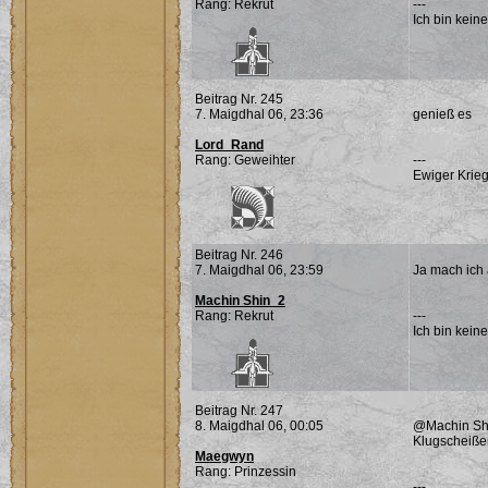
Rang: Rekrut
---
Ich bin keine
Beitrag Nr. 245
7. Maigdhal 06, 23:36
genieß es
Lord_Rand
Rang: Geweihter
---
Ewiger Krieg
Beitrag Nr. 246
7. Maigdhal 06, 23:59
Ja mach ich
Machin Shin_2
Rang: Rekrut
---
Ich bin keine
Beitrag Nr. 247
8. Maigdhal 06, 00:05
@Machin Shin
Klugscheißer
Maegwyn
Rang: Prinzessin
---