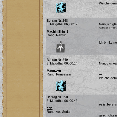
Weiche dem Ü
Beitrag Nr. 248
8. Maigdhal 06, 00:12
Nein, ich gl
sich in Lews
Machin Shin_2
Rang: Rekrut
---
Ich bin keine
Beitrag Nr. 249
8. Maigdhal 06, 00:14
Nun, das wär
Maegwyn
Rang: Prinzessin
---
Weiche dem Ü
Beitrag Nr. 250
8. Maigdhal 06, 00:43
es ist bereit
aria
Rang: Aes Sedai
---
geschichte is