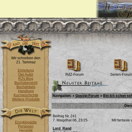
Wir schreiben den
21. Tammaz
Einleitung
Der Autor
RdZ-Forum
Serien-Foru
RJ's Blog
Buchübersicht
Buchdetails
Handlung
Kurzgeschichte
Navigation: »
Gossip-Forum
»
Bin ich schon se
Weitere Produkte
Dies
Beitrag Nr. 241
7. Maigdhal 06, 23:25
Mit fantasie
Enzyklopädie
Personen
Lord_Rand
Heraldik