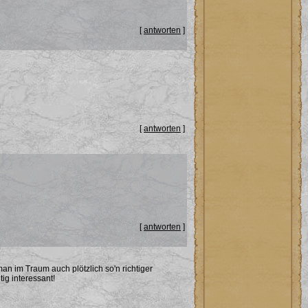
[
antworten
]
[
antworten
]
[
antworten
]
n im Traum auch plötzlich so'n richtiger
ig interessant!