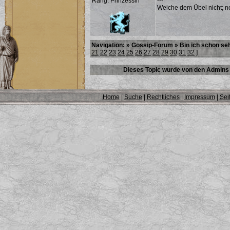
Rang: Prinzessin
---
Weiche dem Übel nicht; noc
Navigation: »
Gossip-Forum
»
Bin ich schon se
21
22
23
24
25
26
27
28
29
30
31
32
]
Dieses Topic wurde von den Admins 
Home
|
Suche
|
Rechtliches
|
Impressum
|
Sei