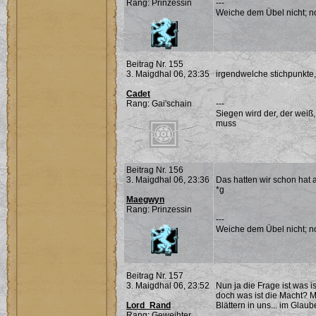
Rang: Prinzessin
---
Weiche dem Übel nicht; noc
Beitrag Nr. 155
3. Maigdhal 06, 23:35
irgendwelche stichpunkte, 
Cadet
Rang: Gai'schain
---
Siegen wird der, der weiß
muss
Beitrag Nr. 156
3. Maigdhal 06, 23:36
Das hatten wir schon hat 
*g
Maegwyn
Rang: Prinzessin
---
Weiche dem Übel nicht; noc
Beitrag Nr. 157
3. Maigdhal 06, 23:52
Nun ja die Frage ist was is
doch was ist die Macht? 
Lord_Rand
Blättern in uns... im Glaube
Rang: Geweihter