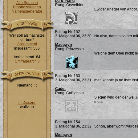
Lord_Rand
Alte Sprache
Rang: Geweihter
---
Prophezeiungen
Ewiger Krieger von Andor,
Namensgenerator
Beitrag Nr. 152
Wer soll als nächstes
3. Maigdhal 06, 23:30
Na also, dann also her mit
sterben?
Abstimmen!
Maegwyn
Insgesamt: 556
Rang: Prinzessin
---
Weiche dem Übel nicht; noc
Verbleibend: 84
Umfragearchiv
Beitrag Nr. 153
3. Maigdhal 06, 23:31
man könnte ja ne liste erst
Niemand :`(
Cadet
Rang: Gai'schain
---
Siegen wird der, der weiß
muss
Im Discord:
wollvieh
Beitrag Nr. 154
3. Maigdhal 06, 23:32
Schön, aber womit würdest
Maegwyn