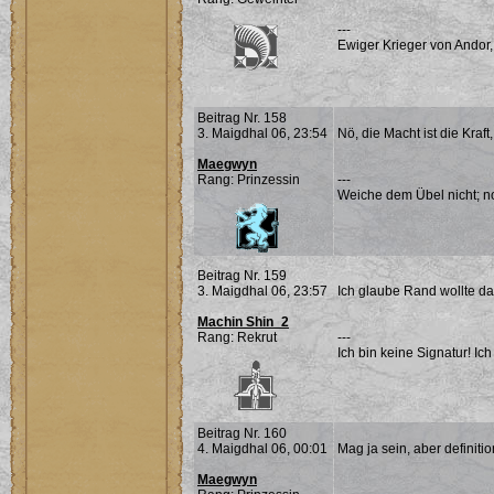
---
Ewiger Krieger von Andor,
Beitrag Nr. 158
3. Maigdhal 06, 23:54
Nö, die Macht ist die Kraf
Maegwyn
Rang: Prinzessin
---
Weiche dem Übel nicht; noc
Beitrag Nr. 159
3. Maigdhal 06, 23:57
Ich glaube Rand wollte da
Machin Shin_2
Rang: Rekrut
---
Ich bin keine Signatur! Ich 
Beitrag Nr. 160
4. Maigdhal 06, 00:01
Mag ja sein, aber defini
Maegwyn