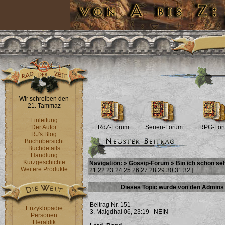
Wir schreiben den
21. Tammaz
Einleitung
Der Autor
RdZ-Forum
Serien-Forum
RPG-For
RJ's Blog
Buchübersicht
Buchdetails
Handlung
Kurzgeschichte
Navigation: »
Gossip-Forum
»
Bin ich schon se
Weitere Produkte
21
22
23
24
25
26
27
28
29
30
31
32
]
Dieses Topic wurde von den Admins 
Beitrag Nr. 151
Enzyklopädie
3. Maigdhal 06, 23:19
NEIN
Personen
Heraldik