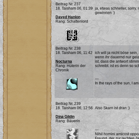
Beitrag Nr. 237
18. Taisham 06, 01:39
ja, etwas schneller, sorry,
gewinnen :)
Daved Hanlon
Rang: Schattenlord
Beitrag Nr. 238
18. Taisham 06, 11:42
ich will ja nicht böse sei
wenn ihr dauernd nur gela
Nocturna
ist, dass die antwort sti
Rang: Hüterin der
schreibt. ist es denn so s
Chronik
---
In the rays of the sun, I a
Beitrag Nr. 239
18. Taisham 06, 12:56
Also Skarn ist dran :)
Dina Gildin
Rang: Bäuerin
---
Nihil homini amicost oppor
Freund, der zur rechten Ze