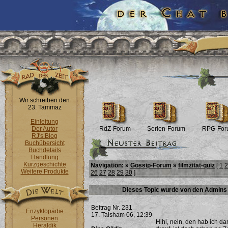
Wir schreiben den
23. Tammaz
Einleitung
Der Autor
RdZ-Forum
Serien-Forum
RPG-For
RJ's Blog
Buchübersicht
Buchdetails
Handlung
Kurzgeschichte
Navigation: »
Gossip-Forum
»
filmzitat-quiz
[
1
2
Weitere Produkte
26
27
28
29
30
]
Dieses Topic wurde von den Admins 
Beitrag Nr. 231
Enzyklopädie
17. Taisham 06, 12:39
Personen
Hihi, nein, den hab ich d
Heraldik