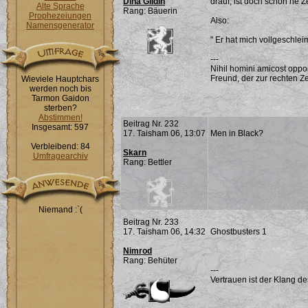
Dina Gildin
drauf, ist doch schon ne Ze
Alte Sprache
Rang: Bäuerin
Prophezeiungen
Also:
Namensgenerator
" Er hat mich vollgeschleim
---
Nihil homini amicost oppor
Freund, der zur rechten Ze
Wieviele Hauptchars
werden noch bis
Tarmon Gaidon
sterben?
Abstimmen!
Beitrag Nr. 232
Insgesamt: 597
17. Taisham 06, 13:07
Men in Black?
Verbleibend: 84
Skarn
Umfragearchiv
Rang: Bettler
Niemand :`(
Beitrag Nr. 233
17. Taisham 06, 14:32
Ghostbusters 1
Nimrod
Rang: Behüter
---
Vertrauen ist der Klang d