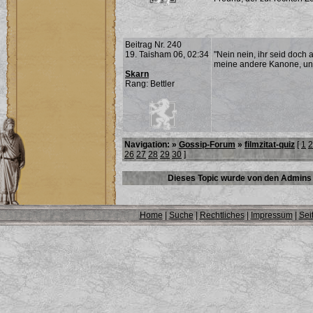
Beitrag Nr. 240
19. Taisham 06, 02:34
"Nein nein, ihr seid doch
meine andere Kanone, und 
Skarn
Rang: Bettler
Navigation: »
Gossip-Forum
»
filmzitat-quiz
[
1
2
26
27
28
29
30
]
Dieses Topic wurde von den Admins 
Home
|
Suche
|
Rechtliches
|
Impressum
|
Sei