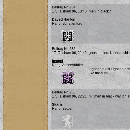
Beitrag Nr. 234
17. Taisham 06, 18:46
men in black?
Daved Hanlon
Rang: Schattenlord
Beitrag Nr. 235
17. Taisham 06, 21:42
ghostbusters kanns nicht se
beagel
Rang: Auserwählter
---
Light help us! Light help t
like the sun!
Beitrag Nr. 236
17. Taisham 06, 22:21
mit men in black war ich ab
Skarn
Rang: Bettler