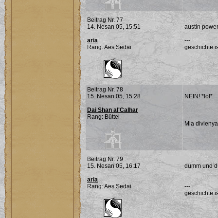
Beitrag Nr. 77
14. Nesan 05, 15:51
austin powe
aria
---
Rang: Aes Sedai
geschichte is
Beitrag Nr. 78
15. Nesan 05, 15:28
NEIN! *lol*
Dai Shan al'Calhar
Rang: Büttel
---
Mia divieny
Beitrag Nr. 79
15. Nesan 05, 16:17
dumm und 
aria
Rang: Aes Sedai
---
geschichte is