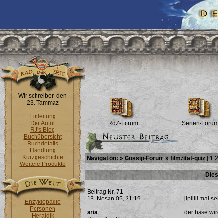
Wir schreiben den
23. Tammaz
Einleitung
Der Autor
RdZ-Forum
Serien-Foru
RJ's Blog
Buchübersicht
Buchdetails
Handlung
Kurzgeschichte
Navigation: »
Gossip-Forum
»
filmzitat-quiz
[
1
2
Weitere Produkte
Dies
Beitrag Nr. 71
13. Nesan 05, 21:19
jipiiii! mal se
Enzyklopädie
Personen
aria
der hase wird
Heraldik