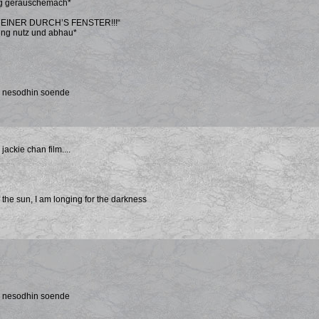
g geräuschemach*
EINER DURCH’S FENSTER!!!“
ung nutz und abhau*
a nesodhin soende
jackie chan film....
f the sun, I am longing for the darkness
a nesodhin soende