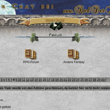
Home
|
Suche
m
RPG-Forum
Andere Fantasy
3
4
5
6
7
8
9
10
11
12
13
14
15
16
17
18
19
20
21
22
23
24
25
26
27
28
29
30
]
es Topic wurde von den Admins geschlossen, du kannst hier nicht mehr reinpo
hn....
 gefickt.