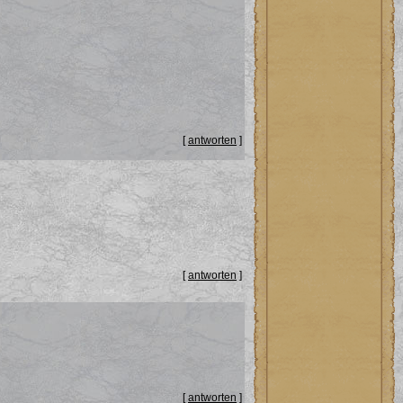
[
antworten
]
[
antworten
]
[
antworten
]