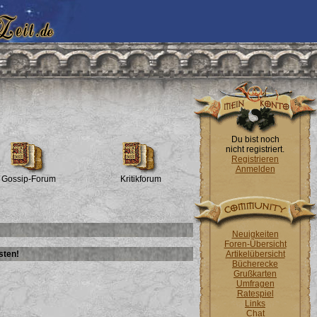
Du bist noch
nicht registriert.
Registrieren
Anmelden
Gossip-Forum
Kritikforum
Neuigkeiten
Foren-Übersicht
sten!
Artikelübersicht
Bücherecke
Grußkarten
Umfragen
Ratespiel
Links
Chat