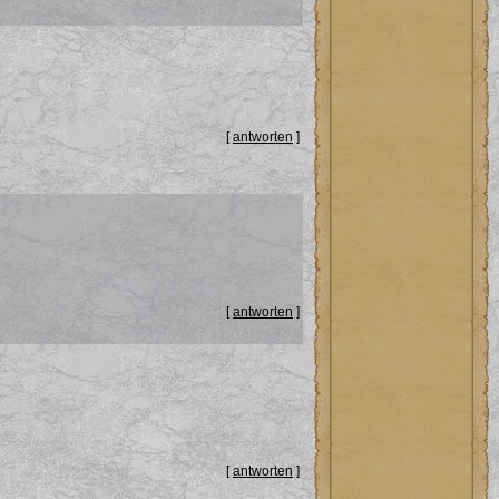
[
antworten
]
[
antworten
]
[
antworten
]