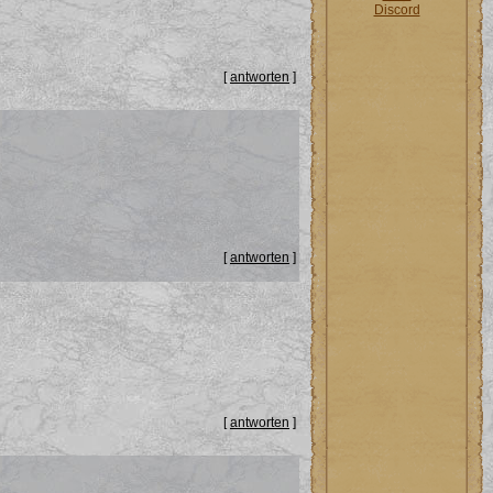
Discord
[
antworten
]
[
antworten
]
[
antworten
]