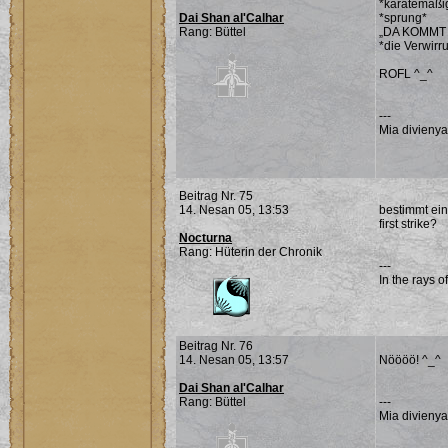
*karatemäßi
Dai Shan al'Calhar
*sprung*
Rang: Büttel
„DA KOMMT 
*die Verwirr
ROFL ^_^
---
Mia divieny
Beitrag Nr. 75
14. Nesan 05, 13:53
bestimmt ein 
first strike?
Nocturna
Rang: Hüterin der Chronik
---
In the rays o
Beitrag Nr. 76
14. Nesan 05, 13:57
Nöööö! ^_^
Dai Shan al'Calhar
Rang: Büttel
---
Mia divieny