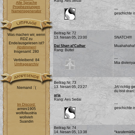
Rang: Aes Sedai
Alte Sprache
Prophezeiungen
---
Namensgenerator
geschichte is
Beitrag Nr. 72
Was machen wir, wenn
13. Nesan 05, 23:00
SNATCH!!!
RDZ zu
Ende/ausgelesen ist?
Dai Shan al'Calhar
Muahahaha!!
Abstimmen!
Rang: Büttel
Insgesamt: 280
---
Verbleibend: 84
Mia divieny
Umfragearchiv
Beitrag Nr. 73
13. Nesan 05, 23:27
JA! richtig ge
Niemand :`(
du bist dran!
aria
Rang: Aes Sedai
---
Im Discord:
geschichte is
armini1905
wolfofaustria
wollvieh
Suandin
Beitrag Nr. 74
14. Nesan 05, 13:38
*karatemäßig