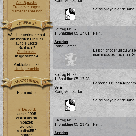
Rang: Aes Sedai
Alte Sprache
---
Prophezeiungen
Sa souvraya niende misai
Namensgenerator
Beitrag Nr. 82
1. Shaldine 05, 17:01
Nein.
Welcher Verlorene hat
am meisten Einfluss
Anorion
auf die Letzte
Rang: Bettler
---
Schlacht?
Es ist nicht genug zu wis
Abstimmen!
man muss es auch tun. G
Insgesamt: 54
Verbleibend: 84
Umfragearchiv
Beitrag Nr. 83
1. Shaldine 05, 17:28
Gehöst du zu den Kindern
Verin
Rang: Aes Sedai
Niemand :`(
---
Sa souvraya niende misai
Im Discord:
armini1905
wolfofaustria
Beitrag Nr. 84
monzetti
1. Shaldine 05, 23:42
Nein.
wollvieh
stealth6552
Anorion
sharoz