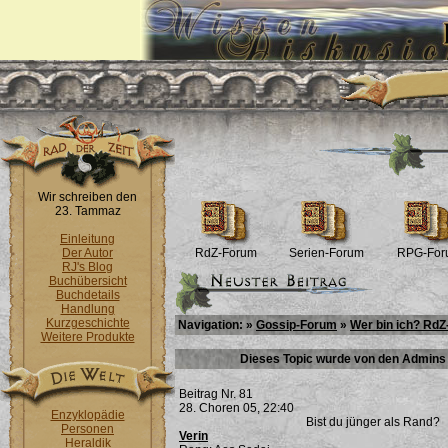
Wir schreiben den
23. Tammaz
Einleitung
Der Autor
RdZ-Forum
Serien-Forum
RPG-For
RJ's Blog
Buchübersicht
Buchdetails
Handlung
Kurzgeschichte
Navigation: »
Gossip-Forum
»
Wer bin ich? RdZ
Weitere Produkte
Dieses Topic wurde von den Admins 
Beitrag Nr. 81
28. Choren 05, 22:40
Enzyklopädie
Bist du jünger als Rand?
Personen
Verin
Heraldik