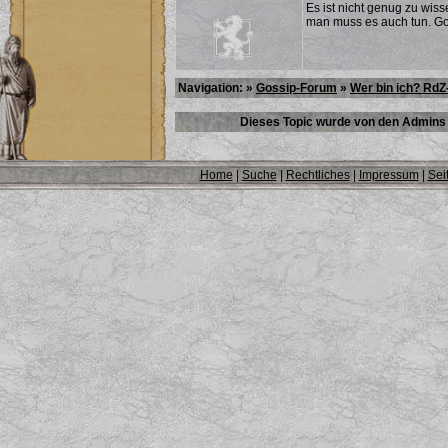
Es ist nicht genug zu wis
man muss es auch tun. G
Navigation: »
Gossip-Forum
»
Wer bin ich? RdZ
Dieses Topic wurde von den Admins 
Home
|
Suche
|
Rechtliches
|
Impressum
|
Sei