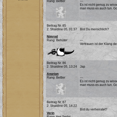
Rang: Bettler
---
Es ist nicht genug zu wis
man muss es auch tun. G
Beitrag Nr. 85
2. Shaldine 05, 01:37
Bist Du menschlich?
Nimrod
Rang: Behüter
---
Vertrauen ist der Klang d
Beitrag Nr. 86
2. Shaldine 05, 13:24
Jap
Anorion
Rang: Bettler
---
Es ist nicht genug zu wis
man muss es auch tun. G
Beitrag Nr. 87
2. Shaldine 05, 14:22
Bist du verheiratet?
Verin
Rang: Aes Sedai