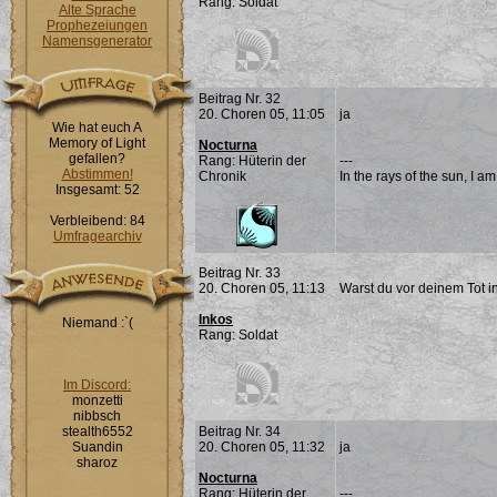
Rang: Soldat
Alte Sprache
Prophezeiungen
Namensgenerator
Beitrag Nr. 32
20. Choren 05, 11:05
ja
Wie hat euch A
Memory of Light
Nocturna
gefallen?
Rang: Hüterin der
---
Abstimmen!
Chronik
In the rays of the sun, I a
Insgesamt: 52
Verbleibend: 84
Umfragearchiv
Beitrag Nr. 33
20. Choren 05, 11:13
Warst du vor deinem Tot 
Inkos
Niemand :`(
Rang: Soldat
Im Discord:
monzetti
nibbsch
stealth6552
Beitrag Nr. 34
Suandin
20. Choren 05, 11:32
ja
sharoz
Nocturna
Rang: Hüterin der
---