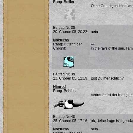
Rang: Bettler
---
Ohne Grund geschieht auf 
Beitrag Nr. 38
20. Choren 05, 20:22
nein
Nocturna
Rang: Hüterin der
---
Chronik
In the rays of the sun, I a
Beitrag Nr. 39
21. Choren 05, 12:19
Bist Du menschlich?
Nimrod
Rang: Behüter
---
Vertrauen ist der Klang d
Beitrag Nr. 40
25. Choren 05, 17:16
oh, deine frage ist irgen
Nocturna
nein