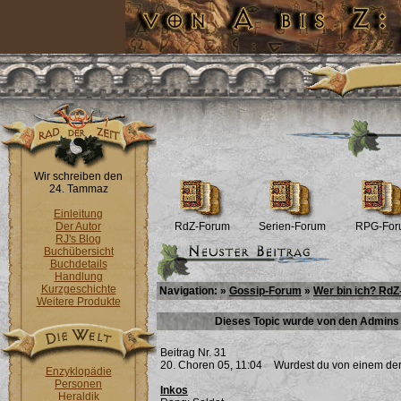
Wir schreiben den
24. Tammaz
Einleitung
Der Autor
RdZ-Forum
Serien-Forum
RPG-For
RJ's Blog
Buchübersicht
Buchdetails
Handlung
Kurzgeschichte
Navigation: »
Gossip-Forum
»
Wer bin ich? RdZ
Weitere Produkte
Dieses Topic wurde von den Admins 
Beitrag Nr. 31
20. Choren 05, 11:04
Wurdest du von einem der
Enzyklopädie
Personen
Inkos
Heraldik