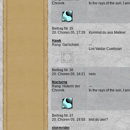
Chronik
In the rays of the sun, I a
Beitrag Nr. 35
20. Choren 05, 17:28
Kommst du aus Malkier
Hawk
Rang: Gai'schain
---
Los Valdar Cuebiyari
Beitrag Nr. 36
20. Choren 05, 18:21
nein
Nocturna
Rang: Hüterin der
---
Chronik
In the rays of the sun, I a
Beitrag Nr. 37
20. Choren 05, 19:55
bist du aiel?
stormrider