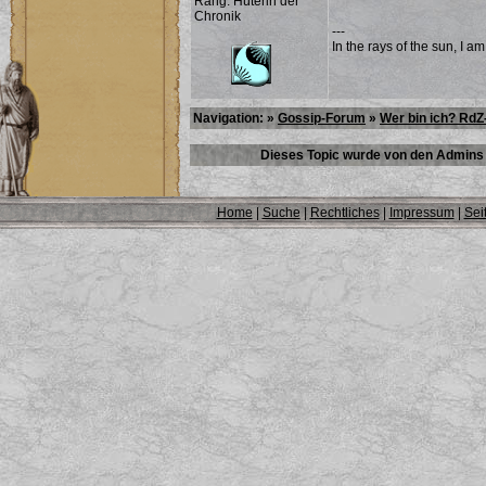
Rang: Hüterin der
Chronik
---
In the rays of the sun, I a
Navigation: »
Gossip-Forum
»
Wer bin ich? RdZ
Dieses Topic wurde von den Admins 
Home
|
Suche
|
Rechtliches
|
Impressum
|
Sei