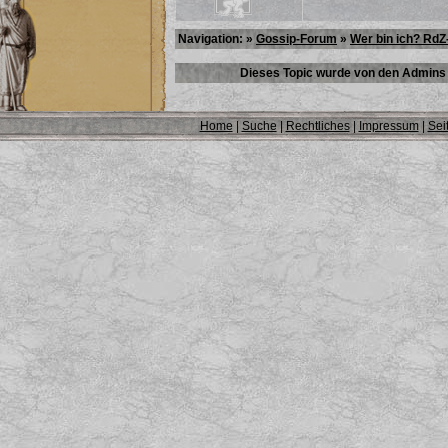
Navigation: »
Gossip-Forum
»
Wer bin ich? RdZ
Dieses Topic wurde von den Admins 
Home
|
Suche
|
Rechtliches
|
Impressum
|
Sei