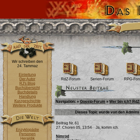
Wir schreiben den
24. Tammaz
Einleitung
Der Autor
RdZ-Forum
Serien-Forum
RPG-For
RJ's Blog
Buchübersicht
Buchdetails
Handlung
Kurzgeschichte
Navigation: »
Gossip-Forum
»
Wer bin ich? RdZ
Weitere Produkte
Dieses Topic wurde von den Admins 
Beitrag Nr. 61
27. Choren 05, 13:54
Ja, komm ich.
Enzyklopädie
Personen
Nimrod
Heraldik