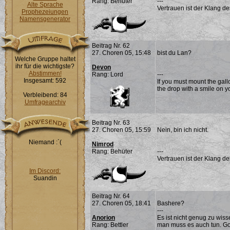
Rang: Behüter
---
Alte Sprache
Vertrauen ist der Klang d
Prophezeiungen
Namensgenerator
Beitrag Nr. 62
27. Choren 05, 15:48
bist du Lan?
Welche Gruppe haltet
ihr für die wichtigste?
Devon
Abstimmen!
Rang: Lord
---
Insgesamt: 592
If you must mount the gall
the drop with a smile on yo
Verbleibend: 84
Umfragearchiv
Beitrag Nr. 63
27. Choren 05, 15:59
Nein, bin ich nicht.
Niemand :`(
Nimrod
Rang: Behüter
---
Vertrauen ist der Klang d
Im Discord:
Suandin
Beitrag Nr. 64
27. Choren 05, 18:41
Bashere?
---
Anorion
Es ist nicht genug zu wis
Rang: Bettler
man muss es auch tun. G