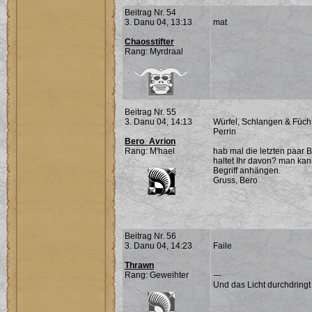
Beitrag Nr. 54
3. Danu 04, 13:13
mat
Chaosstifter
Rang: Myrdraal
Beitrag Nr. 55
3. Danu 04, 14:13
Würfel, Schlangen & Füch
Perrin
Bero_Avrion
Rang: M'hael
hab mal die letzten paar
haltet Ihr davon? man ka
Begriff anhängen.
Gruss, Bero
Beitrag Nr. 56
3. Danu 04, 14:23
Faile
Thrawn
Rang: Geweihter
---
Und das Licht durchdringt