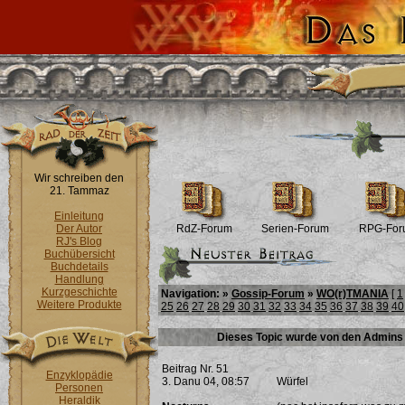
Wir schreiben den
21. Tammaz
Einleitung
Der Autor
RdZ-Forum
Serien-Forum
RPG-For
RJ's Blog
Buchübersicht
Buchdetails
Handlung
Kurzgeschichte
Navigation: »
Gossip-Forum
»
WO(r)TMANIA
[
1
Weitere Produkte
25
26
27
28
29
30
31
32
33
34
35
36
37
38
39
40
Dieses Topic wurde von den Admins 
Beitrag Nr. 51
Enzyklopädie
3. Danu 04, 08:57
Würfel
Personen
Heraldik