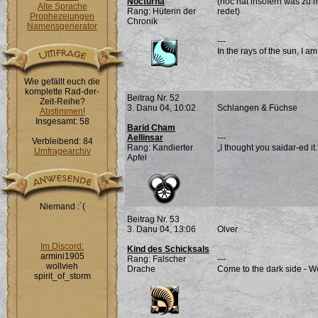
Nocturna
(noc hat insofern was zu 
Alte Sprache
Rang: Hüterin der
redet)
Prophezeiungen
Chronik
Namensgenerator
---
In the rays of the sun, I a
Wie gefällt euch die
komplette Rad-der-
Beitrag Nr. 52
Zeit-Reihe?
3. Danu 04, 10:02
Schlangen & Füchse
Abstimmen!
Insgesamt: 58
Barid Cham
Aellinsar
---
Verbleibend: 84
Rang: Kandierter
„I thought you saidar-ed it
Umfragearchiv
Apfel
Niemand :`(
Beitrag Nr. 53
3. Danu 04, 13:06
Olver
Im Discord:
Kind des Schicksals
armini1905
Rang: Falscher
---
wollvieh
Drache
Come to the dark side - W
spirit_of_storm