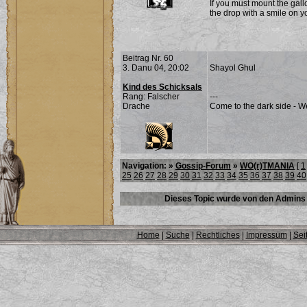
If you must mount the gall
the drop with a smile on yo
Beitrag Nr. 60
3. Danu 04, 20:02
Shayol Ghul
Kind des Schicksals
Rang: Falscher
---
Drache
Come to the dark side - W
Navigation: »
Gossip-Forum
»
WO(r)TMANIA
[
1
25
26
27
28
29
30
31
32
33
34
35
36
37
38
39
40
Dieses Topic wurde von den Admins 
Home
|
Suche
|
Rechtliches
|
Impressum
|
Sei