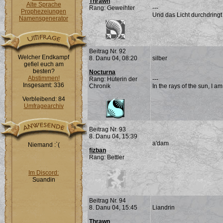
Thrawn
Alte Sprache
Rang: Geweihter
---
Prophezeiungen
Und das Licht durchdringt
Namensgenerator
Beitrag Nr. 92
Welcher Endkampf
8. Danu 04, 08:20
silber
gefiel euch am
besten?
Nocturna
Abstimmen!
Rang: Hüterin der
---
Insgesamt: 336
Chronik
In the rays of the sun, I a
Verbleibend: 84
Umfragearchiv
Beitrag Nr. 93
8. Danu 04, 15:39
a'dam
Niemand :`(
fizban
Rang: Bettler
Im Discord:
Suandin
Beitrag Nr. 94
8. Danu 04, 15:45
Liandrin
Thrawn