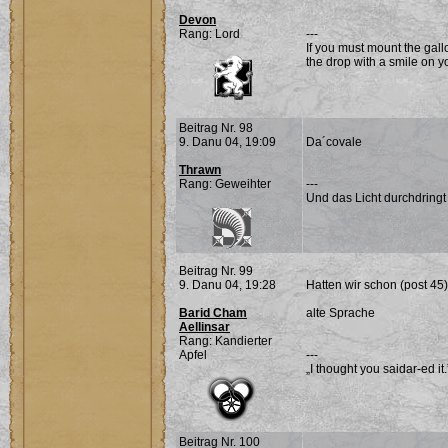
Devon
Rang: Lord
---
If you must mount the gall
the drop with a smile on yo
Beitrag Nr. 98
9. Danu 04, 19:09
Da´covale
Thrawn
Rang: Geweihter
---
Und das Licht durchdringt
Beitrag Nr. 99
9. Danu 04, 19:28
Hatten wir schon (post 45).
Barid Cham
alte Sprache
Aellinsar
Rang: Kandierter
Apfel
---
„I thought you saidar-ed it
Beitrag Nr. 100