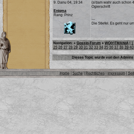
9. Danu 04, 19:34
(a'dam wahr auch schon 
Ogierschrift
Enigma
Rang: Prinz
---
Die Stiefel. Es geht nur um
Navigation: »
Gossip-Forum
»
WO(r)TMANIA
[
1
25
26
27
28
29
30
31
32
33
34
35
36
37
38
39
40
Dieses Topic wurde von den Admins 
Home
|
Suche
|
Rechtliches
|
Impressum
|
Sei