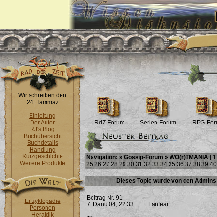
Wir schreiben den
24. Tammaz
Einleitung
Der Autor
RdZ-Forum
Serien-Forum
RPG-For
RJ's Blog
Buchübersicht
Buchdetails
Handlung
Kurzgeschichte
Navigation: »
Gossip-Forum
»
WO(r)TMANIA
[
1
Weitere Produkte
25
26
27
28
29
30
31
32
33
34
35
36
37
38
39
40
Dieses Topic wurde von den Admins 
Beitrag Nr. 91
Enzyklopädie
7. Danu 04, 22:33
Lanfear
Personen
Heraldik