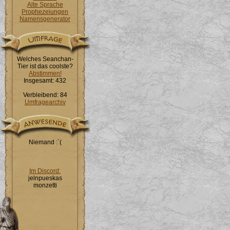
Alte Sprache
Prophezeiungen
Namensgenerator
Welches Seanchan-
Tier ist das coolste?
Abstimmen!
Insgesamt: 432
Verbleibend: 84
Umfragearchiv
Niemand :`(
Im Discord:
jelnpueskas
monzetti