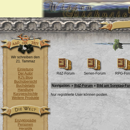
Wir schreiben den
21. Tammaz
Einleitung
Der Autor
RdZ-Forum
Serien-Forum
RPG-For
RJ's Blog
Buchübersicht
Buchdetails
Navigation: »
RdZ-Forum
»
Bild am Sonntag-Fa
Handlung
Kurzgeschichte
Nur registrierte User können posten.
Weitere Produkte
Enzyklopädie
Personen
Heraldik