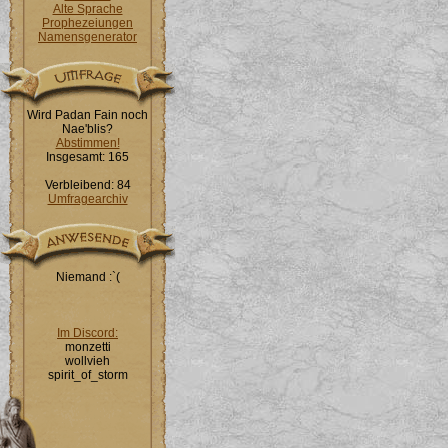
Alte Sprache
Prophezeiungen
Namensgenerator
Wird Padan Fain noch
Nae'blis?
Abstimmen!
Insgesamt: 165
Verbleibend: 84
Umfragearchiv
Niemand :`(
Im Discord:
monzetti
wollvieh
spirit_of_storm