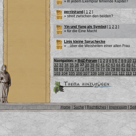
» In jedem Exemplar fehlende Kapitel?
perrin/rand
[
1
2
]
» streit zwischen den beiden?
Yin und Yang als Symbol
[
1
2
3
]
» für die Eine Macht
Linis kleine Spruchecke
» ...über die Weisheiten einer alten Frau
Navigation: »
RdZ-Forum
[
1
2
3
4
5
6
7
8
9
10
1
32
33
34
35
36
37
38
39
40
41
42
43
44
45
46
47
68
69
70
71
72
73
74
75
76
77
78
79
80
81
82
83
103
104
105
106
107
108
109
110
111
112
113
1
Home
|
Suche
|
Rechtliches
|
Impressum
|
Sei