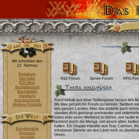
Wir schreiben den
22. Tammaz
Einleitung
Der Autor
RdZ-Forum
Serien-Forum
RPG-For
RJ's Blog
Buchübersicht
Buchdetails
Handlung
Rand betratt aus einer Seitengasse heraus den Mar
Kurzgeschichte
die Idee gehabt ihn Forum zu nennen. Seitdem war
Weitere Produkte
des ganzen Landes. Aber das änderte auch nichts.
standen dicht gedrängt aneinander und unterhielt
dabei eher einen Wettstreit zu führen, wer lauter
lachend durch die Menge, von einem alten, keifend
hatten. Ein Gruppe Händler aus Tear, Cairhien, Ill
Enzyklopädie
erhobener Stimme um den Lärm noch zu übertönen
Personen
Ohren...
Heraldik