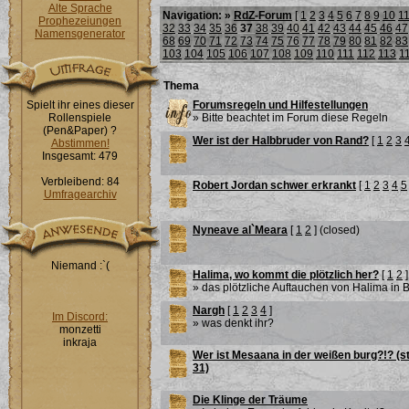
Alte Sprache
Navigation: »
RdZ-Forum
[
1
2
3
4
5
6
7
8
9
10
1
Prophezeiungen
32
33
34
35
36
37
38
39
40
41
42
43
44
45
46
47
Namensgenerator
68
69
70
71
72
73
74
75
76
77
78
79
80
81
82
83
103
104
105
106
107
108
109
110
111
112
113
1
Thema
Spielt ihr eines dieser
Forumsregeln und Hilfestellungen
Rollenspiele
» Bitte beachtet im Forum diese Regeln
(Pen&Paper) ?
Wer ist der Halbbruder von Rand?
[
1
2
3
Abstimmen!
Insgesamt: 479
Verbleibend: 84
Robert Jordan schwer erkrankt
[
1
2
3
4
5
Umfragearchiv
Nyneave al`Meara
[
1
2
] (closed)
Niemand :`(
Halima, wo kommt die plötzlich her?
[
1
2
]
» das plötzliche Auftauchen von Halima in 
Nargh
[
1
2
3
4
]
Im Discord:
» was denkt ihr?
monzetti
inkraja
Wer ist Mesaana in der weißen burg?!? (s
31)
Die Klinge der Träume