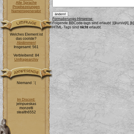
Alte Sprache
Prophezeiungen
Namensgenerator
Formatierungs-Hinweise:
Folgende BBCode-tags sind erlaubt: [i]
kursiv
[/i], [b]
HTML-Tags sind
nicht
erlaubt.
Welches Element ist
das coolste?
Abstimmen!
Insgesamt: 561
Verbleibend: 84
Umfragearchiv
Niemand :`(
Im Discord:
jelnpueskas
monzetti
stealth6552