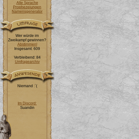
Alte Sprache
Prophezeiungen
Namensgenerator
Wer würde im
Zweikampf gewinnen?
Abstimmen!
Insgesamt: 609
Verbleibend: 84
Umfragearchiv
Niemand :`(
Im Discord:
Suandin