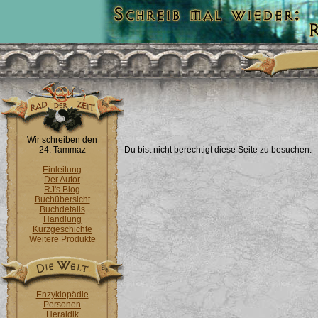
Wir schreiben den
24. Tammaz
Du bist nicht berechtigt diese Seite zu besuchen.
Einleitung
Der Autor
RJ's Blog
Buchübersicht
Buchdetails
Handlung
Kurzgeschichte
Weitere Produkte
Enzyklopädie
Personen
Heraldik