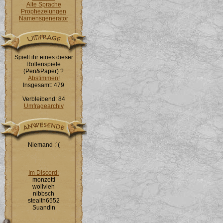
Alte Sprache
Prophezeiungen
Namensgenerator
Spielt ihr eines dieser
Rollenspiele
(Pen&Paper) ?
Abstimmen!
Insgesamt: 479
Verbleibend: 84
Umfragearchiv
Niemand :`(
Im Discord:
monzetti
wollvieh
nibbsch
stealth6552
Suandin