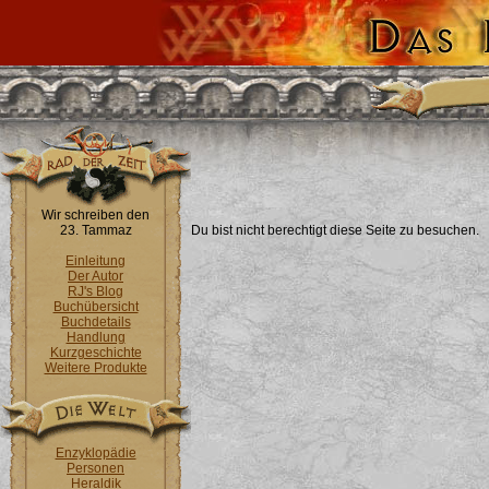
Wir schreiben den
23. Tammaz
Du bist nicht berechtigt diese Seite zu besuchen.
Einleitung
Der Autor
RJ's Blog
Buchübersicht
Buchdetails
Handlung
Kurzgeschichte
Weitere Produkte
Enzyklopädie
Personen
Heraldik