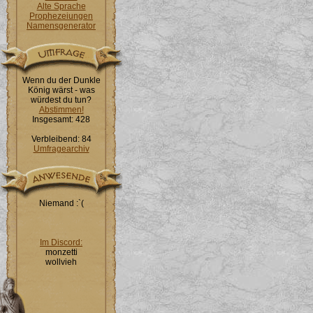
Alte Sprache
Prophezeiungen
Namensgenerator
Wenn du der Dunkle
König wärst - was
würdest du tun?
Abstimmen!
Insgesamt: 428
Verbleibend: 84
Umfragearchiv
Niemand :`(
Im Discord:
monzetti
wollvieh