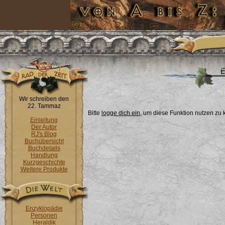
Wir schreiben den
22. Tammaz
Bitte
logge dich ein
, um diese Funktion nutzen zu
Einleitung
Der Autor
RJ's Blog
Buchübersicht
Buchdetails
Handlung
Kurzgeschichte
Weitere Produkte
Enzyklopädie
Personen
Heraldik