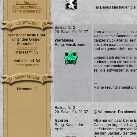
Alte Sprache
---
Prophezeiungen
Far Dareis Mai tragen die
Namensgenerator
Beitrag Nr. 2
20. Saven 04, 01:27
ähm wo steht gleich dass d
Wer ist der beste Char
wenn ich mir romanda und 
unter den Großen
WarMouse
ganzes stück älter zu se
Generälen?
Rang: Vorsitzender
noch ein paar aes sedai h
Abstimmen!
und wo genau steht, das s
Insgesamt: 59
übrigens ich denke mal, d
Verbleibend: 84
andeutet, war ein versuch
Umfragearchiv
cadsuane zumindest ärger
sei, die schwarzen zu ele
---
Meine Freundin meint ich 
Niemand :`(
Beitrag Nr. 3
20. Saven 04, 01:37
@ Warmouse: Du nimmst mi
Iscoron
Also nur ein paar kleine 
Rang: Kandierter
Cadsuane ärgert sich auf 
Apfel
ihr Scheitern gegen die S
Bei den SalidarSitzenden i