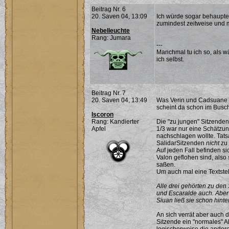
Beitrag Nr. 6
20. Saven 04, 13:09
Ich würde sogar behaupt
zumindest zeitweise und m
Nebelleuchte
Rang: Jumara
---
Manchmal tu ich so, als w
ich selbst.
Beitrag Nr. 7
20. Saven 04, 13:49
Was Verin und Cadsuane v
scheint da schon im Busch 
Iscoron
Rang: Kandierter
Die "zu jungen" Sitzenden
Apfel
1/3 war nur eine Schätzung
nachschlagen wollte. Tatsa
SalidarSitzenden
nicht
zu 
Auf jeden Fall befinden s
Valon geflohen sind, als
saßen.
Um auch mal eine Textstel
Alle drei gehörten zu den 
und Escaralde auch. Aber 
Siuan ließ sie schon hint
An sich verrät aber auch 
Sitzende ein "normales" A