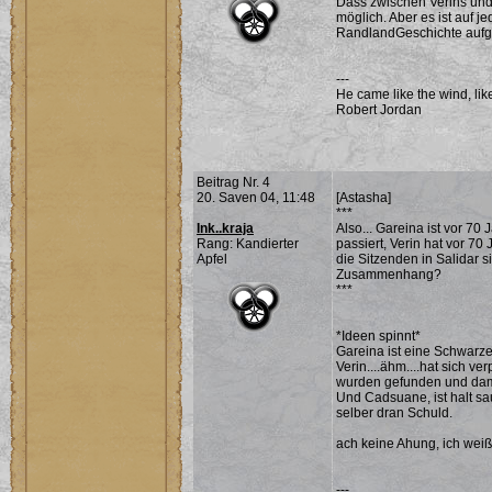
Dass zwischen Verins und
möglich. Aber es ist auf je
RandlandGeschichte aufge
---
He came like the wind, lik
Robert Jordan
Beitrag Nr. 4
20. Saven 04, 11:48
[Astasha]
***
Ink..kraja
Also... Gareina ist vor 70
Rang: Kandierter
passiert, Verin hat vor 7
Apfel
die Sitzenden in Salidar si
Zusammenhang?
***
*Ideen spinnt*
Gareina ist eine Schwarz
Verin....ähm....hat sich v
wurden gefunden und dam
Und Cadsuane, ist halt sau
selber dran Schuld.
ach keine Ahung, ich weiß 
---