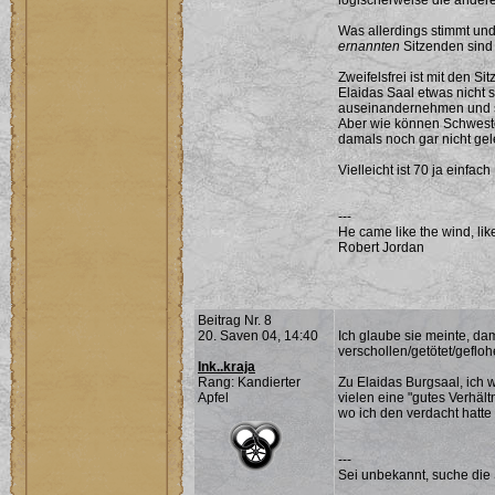
logischerweise die anderen
Was allerdings stimmt und
ernannten
Sitzenden sind f
Zweifelsfrei ist mit den S
Elaidas Saal etwas nicht 
auseinandernehmen und s
Aber wie können Schweste
damals noch gar nicht ge
Vielleicht ist 70 ja einfac
---
He came like the wind, lik
Robert Jordan
Beitrag Nr. 8
20. Saven 04, 14:40
Ich glaube sie meinte, dam
verschollen/getötet/gefloh
Ink..kraja
Rang: Kandierter
Zu Elaidas Burgsaal, ich w
Apfel
vielen eine "gutes Verhältn
wo ich den verdacht hatte
---
Sei unbekannt, suche die 