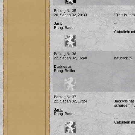
Beitrag Nr. 35
20. Saban 02, 20:33
" This is Ja
Jaric
--
Rang: Bauer
---
Caballein mi
Beitrag Nr. 36
22. Saban 02, 16:48
net blick :p
Darkjesus
Rang: Bettler
Beitrag Nr. 37
22. Saban 02, 17:24
JackAss hat
schärgem hum
Jaric
Rang: Bauer
--
---
Caballein mi