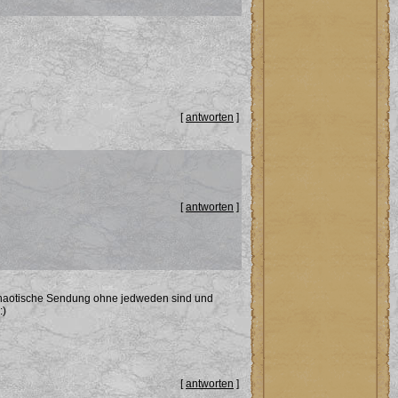
[
antworten
]
[
antworten
]
 chaotische Sendung ohne jedweden sind und
:)
[
antworten
]