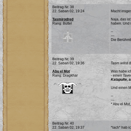
Beitrag Nr. 38
22. Saban 02, 19:24
Macht insges
Tasmirodred
Naja, das is
Rang: Büttel
haben. Und i
--
---
Die Berühmt
Beitrag Nr. 39
22. Saban 02, 19:36
Tasm willst 
Abu el Mot
Was habe ich
Rang: Dragkhar
- einen Tav
Katapulte, a
Und einen Mo
--
---
* Abu el Mot
Beitrag Nr. 40
22. Saban 02, 19:37
*lach* hab i