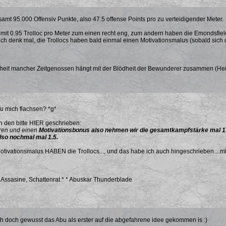
amt 95.000 Offensiv Punkte, also 47.5 offense Points pro zu verteidigender Meter.
t mit 0.95 Trolloc pro Meter zum einen recht eng, zum andern haben die Emondsfie
ch denk mal, die Trollocs haben bald einmal einen Motivationsmalus (sobald sich d
heit mancher Zeitgenossen hängt mit der Blödheit der Bewunderer zusammen (Hei
du mich flachsen? *g*
 den bitte HIER geschrieben:
eren und einen
Motivationsbonus also nehmen wir die gesamtkampfstärke mal 1.
lso nochmal mal 1.5.
tivationsmalus HABEN die Trollocs..., und das habe ich auch hingeschrieben....mh..
, Assasine, Schattenrat * * Abuskar Thunderblade
ch doch gewusst das Abu als erster auf die abgefahrene idee gekommen is :)