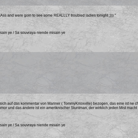
ckAss and were goin to see some REALLLY troubled ladies tonight ;))) "
sain ye / Sa souvraya niende misain ye
 sich auf das kommentar von Mariner ( TommyKnoxville) bezogen, das eine ist ne
or und das andere ist ein ameriknischer Stuntman, der wirklich jeden Mist macht 
sain ye / Sa souvraya niende misain ye