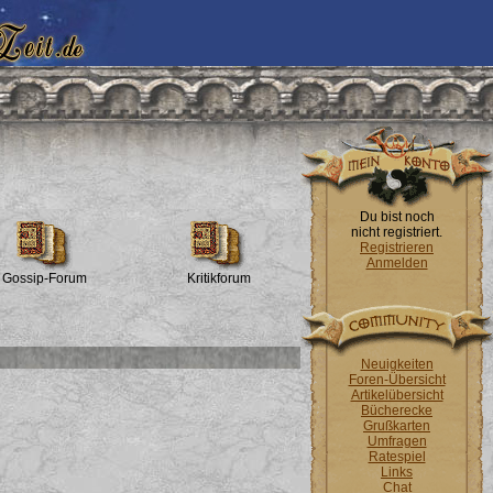
Du bist noch
nicht registriert.
Registrieren
Anmelden
Gossip-Forum
Kritikforum
Neuigkeiten
Foren-Übersicht
Artikelübersicht
Bücherecke
Grußkarten
Umfragen
Ratespiel
Links
Chat