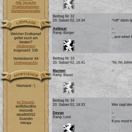
Alte Sprache
Prophezeiungen
Namensgenerator
Beitrag Nr. 32
20. Saban 02, 16:34
*rofl* dann s
Aelinsar
--
Rang: Bürger
---
Welcher Endkampf
...and when t
gefiel euch am
besten?
Abstimmen!
Insgesamt: 336
Beitrag Nr. 33
Verbleibend: 84
20. Saban 02, 16:41
"Hi, I'm Joh
Umfragearchiv
Mariner
--
Rang: Bauer
Niemand :`(
Beitrag Nr. 34
Im Discord:
20. Saban 02, 18:33
Wer sagt den
wolfofaustria
monzetti
Devon
--
stealth6552
Rang: Lord
---
Suandin
If you must 
inkraja