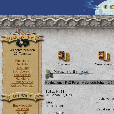
Wir schreiben den
22. Tammaz
Einleitung
Der Autor
RdZ-Forum
Serien-Foru
RJ's Blog
Buchübersicht
Buchdetails
Handlung
Kurzgeschichte
Navigation: »
RdZ-Forum
»
der schlächter
[
1
2
Weitere Produkte
Beitrag Nr. 31
20. Saban 02, 16:33
*röchelvorlac
Jaric
--
Enzyklopädie
Rang: Bauer
---
Personen
Caballein mi
Heraldik