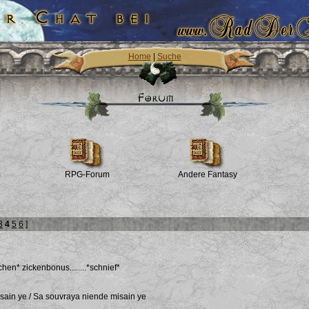
Home
|
Suche
m
RPG-Forum
Andere Fantasy
3
4
5
6
]
hen* zickenbonus........*schnief*
sain ye / Sa souvraya niende misain ye