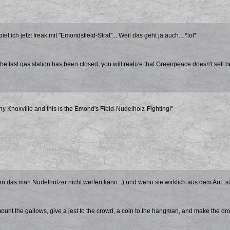
piel ich jetzt freak mit "Emondsfield-Strat"... Weil das geht ja auch... *lol*
he last gas station has been closed, you will realize that Greenpeace doesn't sell be
nny Knoxville and this is the Emond's Field-Nudelholz-Fighting!"
n das man Nudelhölzer nicht werfen kann. :) und wenn sie wirklich aus dem AoL 
mount the gallows, give a jest to the crowd, a coin to the hangman, and make the dro