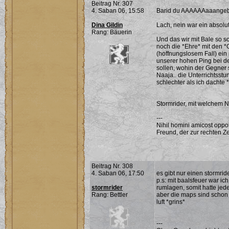
Beitrag Nr. 307
4. Saban 06, 15:58
Barid du AAAAAAaaangeb
Dina Gildin
Lach, nein war ein absolut
Rang: Bäuerin
Und das wir mit Bale so sch
noch die *Ehre* mit den *
(hoffnungslosem Fall) ein
unserer hohen Ping bei de
sollen, wohin der Gegner 
Naaja.. die Unterrichtsstu
schlechter als ich dachte 
Stormrider, mit welchem N
---
Nihil homini amicost oppor
Freund, der zur rechten Ze
Beitrag Nr. 308
4. Saban 06, 17:50
es gibt nur einen stormrid
p.s: mit baalsfeuer war ic
stormrider
rumlagen, somit hatte jed
Rang: Bettler
aber die maps sind schon l
luft *grins*
---