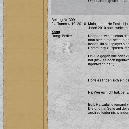
Ohne Grund geschieht auf 
Beitrag Nr. 309
24. Tammaz 10, 20:10
Moin, der letzte Post ist 
Jahre 2010 noch welche da
Xang
Rang: Bettler
Nachdem wir ja schon di
man hier ja mal schaun ob
lassen. Im Multiplayer si
Community zu spielen ist 
Ob Alle gegen Alle oder Zi
hat (bzw. es noch irgent
irgentwann hat :)
Hoffe es finden sich einige
Ps: Wer es nicht hat, bei
Edit: Hat zufällig jemand
Die original Seite auf der
auch so leider nicht finden