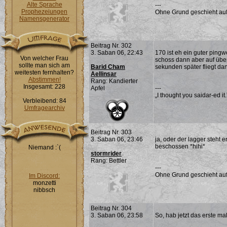
Alte Sprache
---
Prophezeiungen
Ohne Grund geschieht auf 
Namensgenerator
Beitrag Nr. 302
3. Saban 06, 22:43
170 ist eh ein guter pingw
Von welcher Frau
schoss dann aber auf über 
sollte man sich am
Barid Cham
sekunden später fliegt dan
weitesten fernhalten?
Aellinsar
Abstimmen!
Rang: Kandierter
Insgesamt: 228
Apfel
---
„I thought you saidar-ed it
Verbleibend: 84
Umfragearchiv
Beitrag Nr. 303
3. Saban 06, 23:46
ja, oder der lagger steht
beschossen *hihi*
Niemand :`(
stormrider
Rang: Bettler
---
Ohne Grund geschieht auf 
Im Discord:
monzetti
nibbsch
Beitrag Nr. 304
3. Saban 06, 23:58
So, hab jetzt das erste