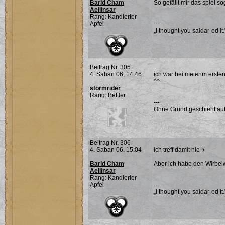
Barid Cham
So gefällt mir das spiel s
Aellinsar
Rang: Kandierter
Apfel
---
„I thought you saidar-ed it
Beitrag Nr. 305
4. Saban 06, 14:46
ich war bei meienm ersten
^^
stormrider
Rang: Bettler
---
Ohne Grund geschieht auf 
Beitrag Nr. 306
4. Saban 06, 15:04
Ich treff damit nie :/
Barid Cham
Aber ich habe den Wirbelw
Aellinsar
Rang: Kandierter
Apfel
---
„I thought you saidar-ed it