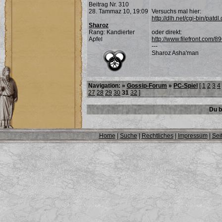
Beitrag Nr. 310
28. Tammaz 10, 19:09
Versuchs mal hier:
http://dlh.net/cgi-bin/pa
Sharoz
Rang: Kandierter
oder direkt:
Apfel
http://www.filefront.com/
---
Sharoz Asha'man
Navigation: »
Gossip-Forum
»
PC-Spiel
[
1
2
3
4
27
28
29
30
31
32
]
Du b
Home
|
Suche
|
Rechtliches
|
Impressum
|
Sei