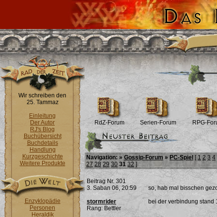
Wir schreiben den
25. Tammaz
Einleitung
Der Autor
RdZ-Forum
Serien-Forum
RPG-For
RJ's Blog
Buchübersicht
Buchdetails
Handlung
Kurzgeschichte
Navigation: »
Gossip-Forum
»
PC-Spiel
[
1
2
3
4
Weitere Produkte
27
28
29
30
31
32
]
Beitrag Nr. 301
3. Saban 06, 20:59
so, hab mal bisschen gezo
Enzyklopädie
stormrider
bei der verbindung stand 1
Personen
Rang: Bettler
Heraldik