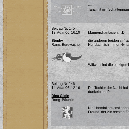
---
Tanz mit mir, Schattenman
Beitrag Nr. 145
13. Adar 06, 16:10
Männerphantasien... :D
Stophy
die anderen beiden sin' a
Rang: Burgwache
Nur dacht ich immer Nyna
---
Wittwer sind die einzigen
Beitrag Nr. 146
14. Adar 06, 12:16
Die Tochter der Nacht hat 
dunkelblond?
Dina Gildin
Rang: Bäuerin
---
Nihil homini amicost oppor
Freund, der zur rechten Ze