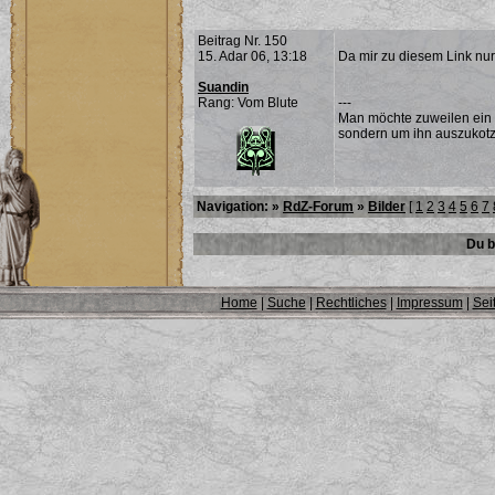
Beitrag Nr. 150
15. Adar 06, 13:18
Da mir zu diesem Link nur 
Suandin
Rang: Vom Blute
---
Man möchte zuweilen ein 
sondern um ihn auszukotz
Navigation: »
RdZ-Forum
»
Bilder
[
1
2
3
4
5
6
7
Du b
Home
|
Suche
|
Rechtliches
|
Impressum
|
Sei