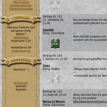
Alte Sprache
Prophezeiungen
Namensgenerator
Beitrag Nr. 142
21. Shaldine 04,
Bis auf einige finde ich d
21:48
aufmerksam gelesen zu h
Welches Getränk darf
Suandin
auf keiner Party
Rang: Vom Blute
---
fehlen?
Man möchte zuweilen ein 
Abstimmen!
sondern um ihn auszukotz
Insgesamt: 219
Verbleibend: 84
Umfragearchiv
Beitrag Nr. 143
2. Nesan 04, 21:20
lan hat er gut getroffen fin
Anev
Rang: Bettler
=Möge mein Mantel mich 
Niemand :`(
---
-=Genialität grenzt an Ver
Im Discord:
wollvieh
Suandin
Beitrag Nr. 144
13. Adar 06, 15:24
Wow, das hier find ich geni
Es ist echt perfekt!
Meras tu´Mesen
http://www.dragonmount
Rang: Gai'schain