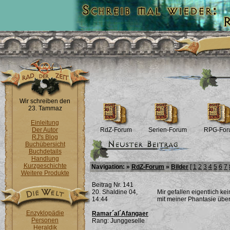
Wir schreiben den
23. Tammaz
Einleitung
Der Autor
RdZ-Forum
Serien-Forum
RPG-For
RJ's Blog
Buchübersicht
Buchdetails
Handlung
Kurzgeschichte
Navigation: »
RdZ-Forum
»
Bilder
[
1
2
3
4
5
6
7
Weitere Produkte
Beitrag Nr. 141
20. Shaldine 04,
Mir gefallen eigentlich k
14:44
mit meiner Phantasie übe
Enzyklopädie
Ramar´al´Afangaer
Personen
Rang: Junggeselle
Heraldik