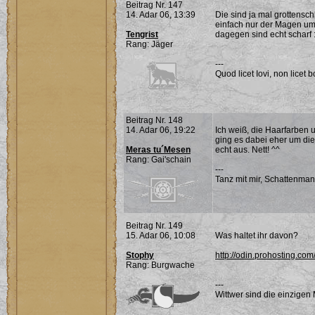
Beitrag Nr. 147
14. Adar 06, 13:39
Die sind ja mal grotte
einfach nur der Magen u
Tengrist
dagegen sind echt scharf 
Rang: Jäger
---
Quod licet Iovi, non licet b
Beitrag Nr. 148
14. Adar 06, 19:22
Ich weiß, die Haarfarben 
ging es dabei eher um die M
Meras tu´Mesen
echt aus. Nett! ^^
Rang: Gai'schain
---
Tanz mit mir, Schattenman
Beitrag Nr. 149
15. Adar 06, 10:08
Was haltet ihr davon?
Stophy
http://odin.prohosting.co
Rang: Burgwache
---
Wittwer sind die einzigen