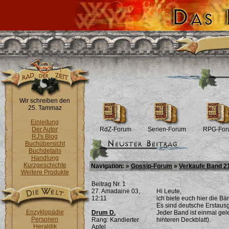
Wir schreiben den
25. Tammaz
Einleitung
Der Autor
RdZ-Forum
Serien-Forum
RPG-For
RJ's Blog
Buchübersicht
Buchdetails
Handlung
Kurzgeschichte
Navigation: »
Gossip-Forum
»
Verkaufe Band 21
Weitere Produkte
Beitrag Nr. 1
27. Amadaine 03,
Hi Leute,
12:11
ich biete euch hier die B
Es sind deutsche Erstaus
Enzyklopädie
Drum D.
Jeder Band ist einmal gel
Personen
Rang: Kandierter
hinteren Deckblatt).
Heraldik
Apfel