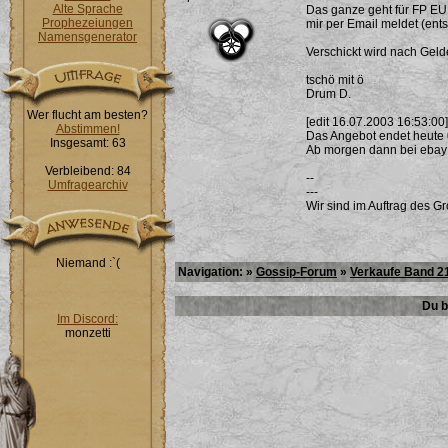
Alte Sprache
Das ganze geht für FP EUR
Prophezeiungen
mir per Email meldet (ent
Namensgenerator
Verschickt wird nach Gel
tschö mit ö
Drum D.
Wer flucht am besten?
[edit 16.07.2003 16:53:00]
Abstimmen!
Das Angebot endet heute 
Insgesamt: 63
Ab morgen dann bei ebay
Verbleibend: 84
--
Umfragearchiv
---
Wir sind im Auftrag des G
Niemand :`(
Navigation: »
Gossip-Forum
»
Verkaufe Band 21
Du b
Im Discord:
monzetti