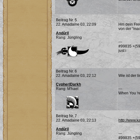
Beitrag Nr. 5
22. Amadaine 03, 22:09
Hm dein Freu
von der "mac
Andùril
Rang: Jüngling
---
#99835 +(59
just i
Beitrag Nr. 6
22. Amadaine 03, 22:12
Wie ist der 
Cypher|Darkh
Rang: M'hael
---
When You 're
Beitrag Nr. 7
22. Amadaine 03, 22:13
http://www.k
Andùril
Rang: Jüngling
---
#99835 +(59