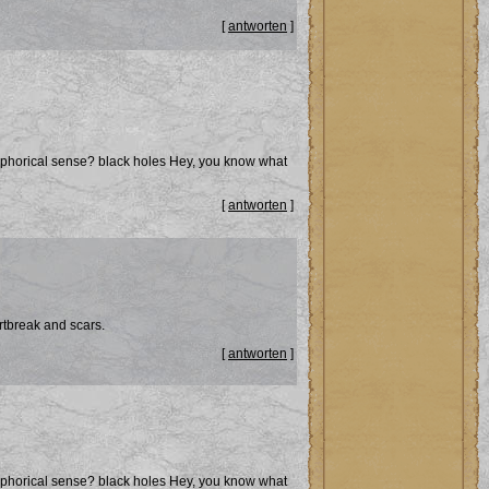
[
antworten
]
aphorical sense?
black holes
Hey, you know what
[
antworten
]
rtbreak and scars.
[
antworten
]
aphorical sense?
black holes
Hey, you know what