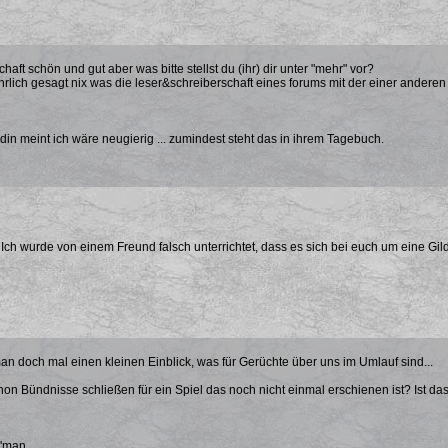
aft schön und gut aber was bitte stellst du (ihr) dir unter "mehr" vor?
hrlich gesagt nix was die leser&schreiberschaft eines forums mit der einer anderen
in meint ich wäre neugierig ... zumindest steht das in ihrem Tagebuch.
! Ich wurde von einem Freund falsch unterrichtet, dass es sich bei euch um eine 
man doch mal einen kleinen Einblick, was für Gerüchte über uns im Umlauf sind...
chon Bündnisse schließen für ein Spiel das noch nicht einmal erschienen ist? Ist das
a'man