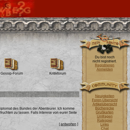
Du bist noch
nicht registriert.
Registrieren
Anmelden
Gossip-Forum
Kritikforum
Neuigkeiten
Foren-Übersicht
Artikelübersicht
Bücherecke
Diplomat des Bundes der Abenteurer. Ich komme
Grußkarten
ruchten zu lassen. Falls Interese von eurer Seite
Umfragen
Ratespiel
[
antworten
]
Links
Chat