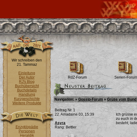
Wir schreiben den
21. Tammaz
Einleitung
Der Autor
RdZ-Forum
Serien-Foru
RJ's Blog
Buchübersicht
Buchdetails
Handlung
Kurzgeschichte
Navigation: »
Gossip-Forum
»
Grüse vom Bund 
Weitere Produkte
Beitrag Nr. 1
22. Amadaine 03, 15:39
Ich grüsse e
zu euch in d
Asyra
besteht, lad
Enzyklopädie
Rang: Bettler
Personen
Heraldik