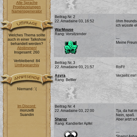
Alte Sprache
Prophezeiungen
Namensgenerator
Beitrag Nr. 2
22. Amadaine 03, 16:52
öhm freundsch
ich wüsste e
WarMouse
Rang: Vorsitzender
Welches Thema sollte
---
auch in einer Talkshow
Meine Freund
behandelt werden?
Abstimmen!
Insgesamt: 260
Verbleibend: 84
Beitrag Nr. 3
Umfragearchiv
22. Amadaine 03, 21:57
RoFl!
Asyra
Verzeiht mir
Rang: Bettler
Niemand :`(
Im Discord:
Beitrag Nr. 4
monzetti
22. Amadaine 03, 22:00
Tja, da hat 
Suandin
Nein, spaß.
Sharoz
Aber jetzt s
Rang: Kandierter Apfel
---
Sharoz Ash