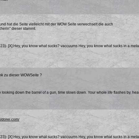
nd hat die Seite vielleicht mit der WOW Seite verwechselt die auch
herin" dieser stammt.
23)- [X]
Hey, you know what sucks?
vaccuums
Hey, you know what sucks in a met
link zu dieser WOWSeite ?
 looking down the barrel of a gun, time slows down. Your whole life flashes by, hea
aldorei.com/
23)- [X]
Hey, you know what sucks?
vaccuums
Hey, you know what sucks in a met