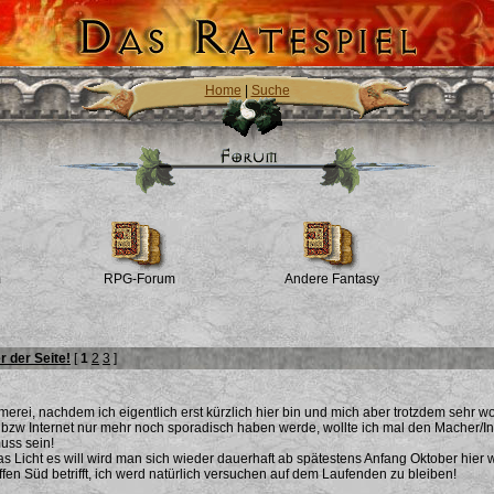
Home
|
Suche
m
RPG-Forum
Andere Fantasy
 der Seite!
[
1
2
3
]
erei, nachdem ich eigentlich erst kürzlich hier bin und mich aber trotzdem sehr w
t bzw Internet nur mehr noch sporadisch haben werde, wollte ich mal den Macher/I
muss sein!
 Licht es will wird man sich wieder dauerhaft ab spätestens Anfang Oktober hier 
fen Süd betrifft, ich werd natürlich versuchen auf dem Laufenden zu bleiben!