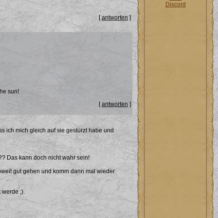
Discord
[
antworten
]
the sun!
[
antworten
]
ss ich mich gleich auf sie gestürzt habe und
e?? Das kann doch nicht wahr sein!
 soweit gut gehen und komm dann mal wieder
 werde ;).