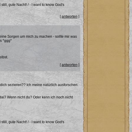
ill, gute Nacht! / - I want to know God's
[
antworten
]
 keine Sorgen um mich zu machen - sollte mir was
es *ggg*
elbst.
[
antworten
]
dich sezieren?? Ich meine natürlich ausforschen.
dai? Wenn nicht du? Oder kenn ich noch nicht
ill, gute Nacht! / - I want to know God's