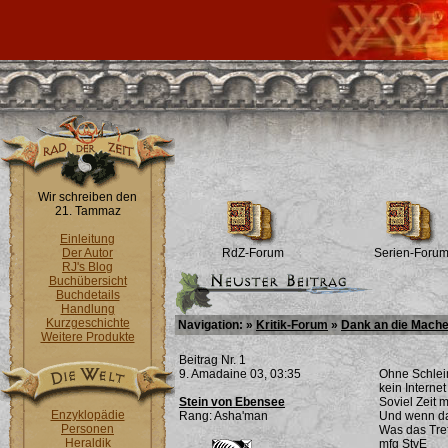
Wir schreiben den
21. Tammaz
Einleitung
Der Autor
RdZ-Forum
Serien-Foru
RJ's Blog
Buchübersicht
Buchdetails
Handlung
Kurzgeschichte
Navigation: »
Kritik-Forum
»
Dank an die Macher
Weitere Produkte
Beitrag Nr. 1
9. Amadaine 03, 03:35
Ohne Schleim
kein Interne
Stein von Ebensee
Soviel Zeit 
Enzyklopädie
Rang: Asha'man
Und wenn das
Personen
Was das Tref
Heraldik
mfg StvE