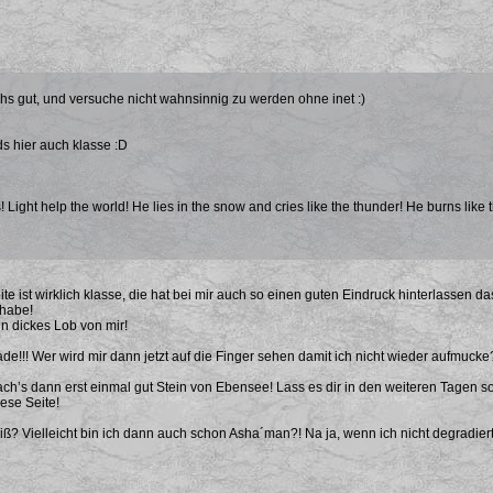
s gut, und versuche nicht wahnsinnig zu werden ohne inet :)
ds hier auch klasse :D
! Light help the world! He lies in the snow and cries like the thunder! He burns like 
ite ist wirklich klasse, die hat bei mir auch so einen guten Eindruck hinterlassen da
habe!
in dickes Lob von mir!
ade!!! Wer wird mir dann jetzt auf die Finger sehen damit ich nicht wieder aufmuck
ach’s dann erst einmal gut Stein von Ebensee! Lass es dir in den weiteren Tagen
iese Seite!
ß? Vielleicht bin ich dann auch schon Asha´man?! Na ja, wenn ich nicht degradiert