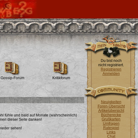
Du bist noch
nicht registriert.
Registrieren
Anmelden
Gossip-Forum
Kritikforum
Neuigkeiten
Foren-Übersicht
Artikelübersicht
Bücherecke
ohl fühle und bald auf Monate (wahrscheinlich)
Grußkarten
nnen dieser Seite danken!
Umfragen
Ratespiel
wieder sehen!
Links
Chat