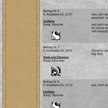
Beitrag Nr. 6
9. Amadaine 03, 14:37
nein, den da
beschützt, h
rashima
Rang: Sitzende
und auch von
ich hab ja m
hilfe braucht
Beitrag Nr. 7
9. Amadaine 03, 14:51
Übrigens rash
mfg StvE
Stein von Ebensee
Rang: Asha'man
Beitrag Nr. 8
9. Amadaine 03, 15:10
jaja, noch s
rashima
Rang: Sitzende