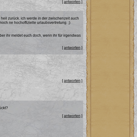
[
antworten
]
n heil zurück. ich werde in der zwischenzeit auch
och ne hochoffizielle urlaubsvertretung. ;)
aber ihr meldet euch doch, wenn ihr für irgendwas
[
antworten
]
[
antworten
]
ückt?
[
antworten
]