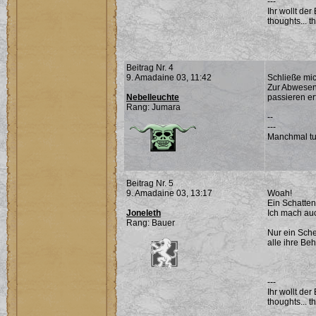
---
Ihr wollt de
thoughts... th
Beitrag Nr. 4
9. Amadaine 03, 11:42
Schließe mic
Zur Abwesenh
Nebelleuchte
passieren er
Rang: Jumara
--
---
Manchmal tu 
Beitrag Nr. 5
9. Amadaine 03, 13:17
Woah!
Ein Schatten
Joneleth
Ich mach auc
Rang: Bauer
Nur ein Sche
alle ihre Be
---
Ihr wollt de
thoughts... th