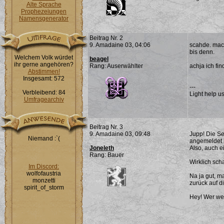
Alte Sprache
Prophezeiungen
Namensgenerator
Beitrag Nr. 2
9. Amadaine 03, 04:06
scahde. mach
bis denn.
Welchem Volk würdet
beagel
ihr gerne angehören?
Rang: Auserwählter
achja ich fin
Abstimmen!
Insgesamt: 572
---
Verbleibend: 84
Light help us
Umfragearchiv
Beitrag Nr. 3
9. Amadaine 03, 09:48
Jupp! Die Se
Niemand :`(
angemeldet 
Joneleth
Also, auch e
Rang: Bauer
Wirklich sch
Im Discord:
wolfofaustria
Na ja gut, m
monzetti
zurück auf d
spirit_of_storm
Hey! Wer wei