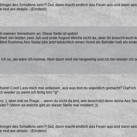
r Bringer des Schattens sein?! Gut, dann macht endlich das Feuer aus und dann seid st
e rest are details - (Einstein)
h meinen Vorrednern an: Diese Seite ist spitze!
eit: bin letzten zwei Juli und erste August Woche nicht da, aber ihr braucht euch
fährt Rashima Aes Sedai (die jetzt tatsächlich einen Hund als Behüter hat) als erst
ich so, als wäre ich normal. Aber dann wird mir langweilig und ich bin wieder ich s
hund! Cool! Lass mich mal anfassen, aus was bist du eigentlich gemacht? Darf ich 
h wieder zu wenn ich fertig bin! *g*
rz ;), aber mal ne Frage… wenn du nicht da bist, wer beschützt denn deine Aes Se
hüter? (Wenn es welche gibt an dieser Stelle mal melden! ;))
r Bringer des Schattens sein?! Gut, dann macht endlich das Feuer aus und dann seid st
e rest are details - (Einstein)