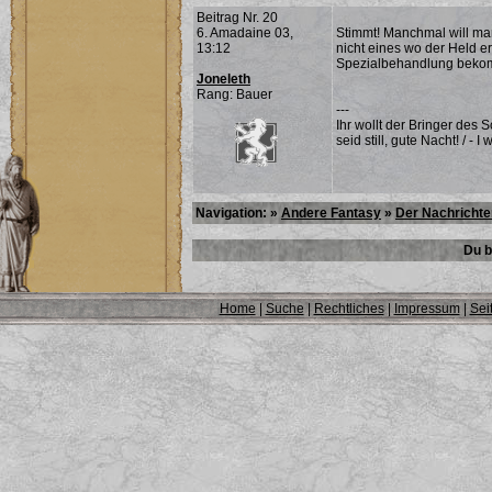
Beitrag Nr. 20
6. Amadaine 03,
Stimmt! Manchmal will ma
13:12
nicht eines wo der Held er
Spezialbehandlung bekomm
Joneleth
Rang: Bauer
---
Ihr wollt der Bringer des
seid still, gute Nacht! / - 
Navigation: »
Andere Fantasy
»
Der Nachricht
Du b
Home
|
Suche
|
Rechtliches
|
Impressum
|
Sei