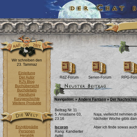
Wir schreiben den
23. Tammaz
Einleitung
Der Autor
RdZ-Forum
Serien-Forum
RPG-For
RJ's Blog
Buchübersicht
Buchdetails
Handlung
Kurzgeschichte
Navigation: »
Andere Fantasy
»
Der Nachricht
Weitere Produkte
Beitrag Nr. 11
5. Amadaine 03,
Naja, vielleicht nehmen d
23:16
nächster Woche gibts dann
Enzyklopädie
Iscoron
Aber ich finde sowas auch
Personen
Rang: Kandierter
Heraldik
Apfel