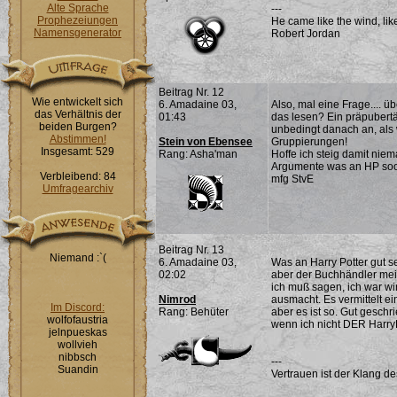
Alte Sprache
---
Prophezeiungen
He came like the wind, lik
Namensgenerator
Robert Jordan
Beitrag Nr. 12
Wie entwickelt sich
6. Amadaine 03,
Also, mal eine Frage.... ü
das Verhältnis der
01:43
das lesen? Ein präpubertä
beiden Burgen?
unbedingt danach an, als w
Abstimmen!
Stein von Ebensee
Gruppierungen!
Insgesamt: 529
Rang: Asha'man
Hoffe ich steig damit nie
Argumente was an HP soooo 
Verbleibend: 84
mfg StvE
Umfragearchiv
Beitrag Nr. 13
Niemand :`(
6. Amadaine 03,
Was an Harry Potter gut s
02:02
aber der Buchhändler mein
ich muß sagen, ich war wi
Nimrod
ausmacht. Es vermittelt ein
Im Discord:
Rang: Behüter
aber es ist so. Gut gesch
wolfofaustria
wenn ich nicht DER HarryP
jelnpueskas
wollvieh
nibbsch
---
Suandin
Vertrauen ist der Klang d