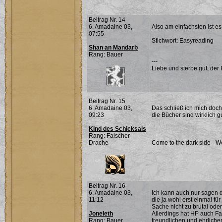
Beitrag Nr. 14
6. Amadaine 03,
Also am einfachsten ist es
07:55
Stichwort: Easyreading
Shan an Mandarb
Rang: Bauer
---
Liebe und sterbe gut, der
Beitrag Nr. 15
6. Amadaine 03,
Das schließ ich mich doch
09:23
die Bücher sind wirklich g
Kind des Schicksals
Rang: Falscher
---
Drache
Come to the dark side - W
Beitrag Nr. 16
6. Amadaine 03,
Ich kann auch nur sagen 
11:12
die ja wohl erst einmal fü
Sache nicht zu brutal oder 
Joneleth
Allerdings hat HP auch Fa
Rang: Bauer
freundlichen und ehrliche