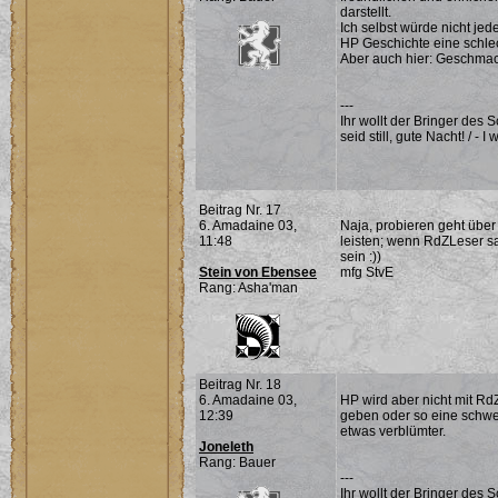
darstellt.
Ich selbst würde nicht je
HP Geschichte eine schlec
Aber auch hier: Geschma
---
Ihr wollt der Bringer des
seid still, gute Nacht! / - 
Beitrag Nr. 17
6. Amadaine 03,
Naja, probieren geht über
11:48
leisten; wenn RdZLeser sa
sein :))
Stein von Ebensee
mfg StvE
Rang: Asha'man
Beitrag Nr. 18
6. Amadaine 03,
HP wird aber nicht mit Rd
12:39
geben oder so eine schwer
etwas verblümter.
Joneleth
Rang: Bauer
---
Ihr wollt der Bringer des