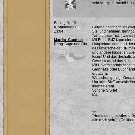
seid still, gute Nacht! / - 
Beitrag Nr. 19
6. Amadaine 03,
Gerade das macht es wahr
13:04
Stellung nehmen, dennoch
"verblühmter" ist. ( wie e
Matrim_Cauthon
Mit Ernst, RdZ kann einen 
Rang: Auge und Ohr
Hauptcharaktere und der K
das unterscheidet HP mit 
und andere hingegen wied
lesen! Und das deshalb, w
Geschmack ist das sicher 
Mit Unverständnis sehe ic
Geschäfte oder Buchhandl
ergattern.
Wie schon gesagt: Gesch
Um mich StvE anschließe
interresieren!
Schöne Grüße!
Mat
---
"Hodie omnes divites si Deo
alle reich sein“). (Gottfri