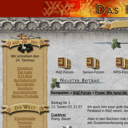
Wir schreiben den
24. Tammaz
Einleitung
Der Autor
RdZ-Forum
Serien-Forum
RPG-For
RJ's Blog
Buchübersicht
Buchdetails
Handlung
Kurzgeschichte
Navigation: »
RdZ-Forum
»
Frage: Wie heist di
Weitere Produkte
Beitrag Nr. 1
13. Saven 03, 21:57
Ich such nen paar gute Na
Festland in RdZ nennt. J
Cuebiyar
Enzyklopädie
Rang: Bauer
Aber in den Büchern hab i
Personen
der Zusammenfassung auch
Heraldik