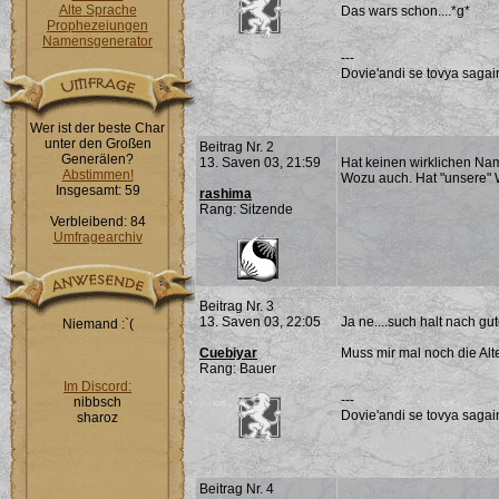
Alte Sprache
Das wars schon....*g*
Prophezeiungen
Namensgenerator
---
Dovie'andi se tovya sagai
Wer ist der beste Char
unter den Großen
Beitrag Nr. 2
Generälen?
13. Saven 03, 21:59
Hat keinen wirklichen Nam
Abstimmen!
Wozu auch. Hat "unsere" 
Insgesamt: 59
rashima
Rang: Sitzende
Verbleibend: 84
Umfragearchiv
Beitrag Nr. 3
13. Saven 03, 22:05
Ja ne....such halt nach g
Niemand :`(
Cuebiyar
Muss mir mal noch die Alt
Rang: Bauer
Im Discord:
---
nibbsch
Dovie'andi se tovya sagai
sharoz
Beitrag Nr. 4