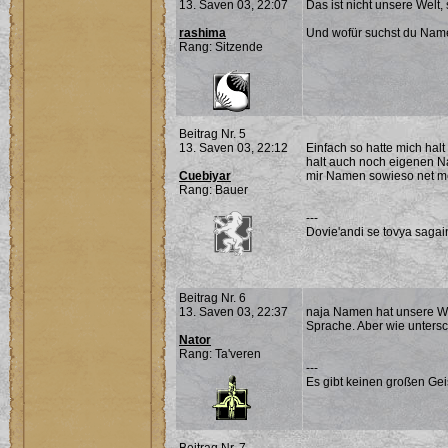
13. Saven 03, 22:07
Das ist nicht unsere Welt,
rashima
Und wofür suchst du Na
Rang: Sitzende
Beitrag Nr. 5
13. Saven 03, 22:12
Einfach so hatte mich halt
halt auch noch eigenen Na
Cuebiyar
mir Namen sowieso net m
Rang: Bauer
---
Dovie'andi se tovya sagai
Beitrag Nr. 6
13. Saven 03, 22:37
naja Namen hat unsere Wel
Sprache. Aber wie untersc
Nator
Rang: Ta'veren
---
Es gibt keinen großen Ge