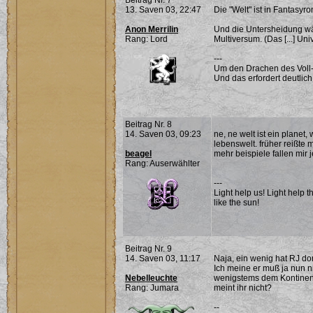
Beitrag Nr. 7
13. Saven 03, 22:47
Die "Welt" ist in Fantasyr
Anon Merrilin
Und die Untersheidung wär
Rang: Lord
Multiversum. (Das [...] Un
---
Um den Drachen des Voll-
Und das erfordert deutlich
Beitrag Nr. 8
14. Saven 03, 09:23
ne, ne welt ist ein planet,
lebenswelt. früher reißte 
beagel
mehr beispiele fallen mir je
Rang: Auserwählter
---
Light help us! Light help t
like the sun!
Beitrag Nr. 9
14. Saven 03, 11:17
Naja, ein wenig hat RJ do
Ich meine er muß ja nun 
Nebelleuchte
wenigstems dem Kontinent
Rang: Jumara
meint ihr nicht?
--