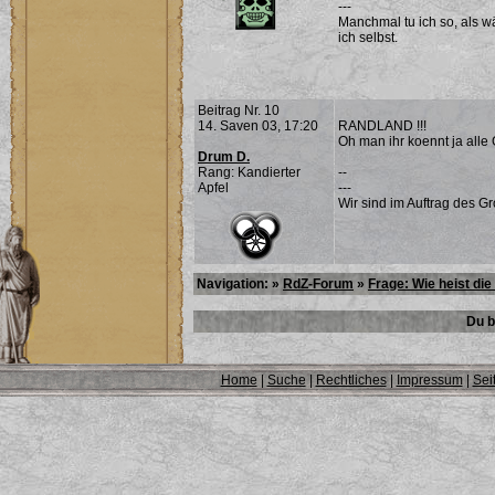
---
Manchmal tu ich so, als w
ich selbst.
Beitrag Nr. 10
14. Saven 03, 17:20
RANDLAND !!!
Oh man ihr koennt ja all
Drum D.
Rang: Kandierter
--
Apfel
---
Wir sind im Auftrag des G
Navigation: »
RdZ-Forum
»
Frage: Wie heist di
Du b
Home
|
Suche
|
Rechtliches
|
Impressum
|
Sei