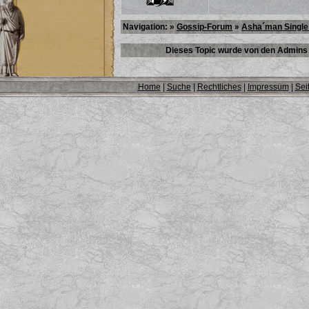
Navigation: »
Gossip-Forum
»
Asha´man Single
Dieses Topic wurde von den Admins 
Home
|
Suche
|
Rechtliches
|
Impressum
|
Sei