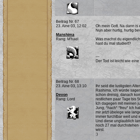
Beitrag Nr. 67
23. Aine 03, 12:02
Oh mein Gott. Na dann is 
Nun aber hurtig, hurtig b
Manshima
Rang: M'hael
Was machst du eigendlich
hast du mal studiert?
---
Der Tod ist leicht wie eine
Beitrag Nr. 68
23. Aine 03, 13:10
Ihr seid die lustigsten Alt
Rashima, ich würde sagen 
Devon
schon dreisig, danach kom
Rang: Lord
restlichen paar Tage bis 50
Ich dagegen mit meinen j
Jung, *hach* *freu* Ich ha
mir jetzt übelege wie lan
immer furchtbar weit und
Und diese unglaublich la
noch 27 mal durchstehen 
wirst.
:)