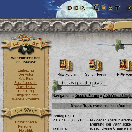
Wir schreiben den
23. Tammaz
Einleitung
Der Autor
RdZ-Forum
Serien-Forum
RPG-For
RJ's Blog
Buchübersicht
Buchdetails
Handlung
Kurzgeschichte
Navigation: »
Gossip-Forum
»
Asha´man Single
Weitere Produkte
Dieses Topic wurde von den Admins 
Beitrag Nr. 61
23. Aine 03, 06:21
Nix gegen Altersunterschi
Enzyklopädie
Meinung, der Mann sollte 
Personen
rashima
ich echt keine Chancen me
Heraldik