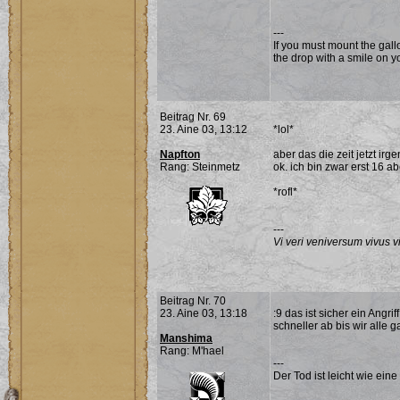
---
If you must mount the gall
the drop with a smile on yo
Beitrag Nr. 69
23. Aine 03, 13:12
*lol*
Napfton
aber das die zeit jetzt irg
Rang: Steinmetz
ok. ich bin zwar erst 16 ab
*rofl*
---
Vi veri veniversum vivus vi
Beitrag Nr. 70
23. Aine 03, 13:18
:9 das ist sicher ein Angri
schneller ab bis wir alle
Manshima
Rang: M'hael
---
Der Tod ist leicht wie eine