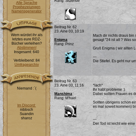
Rang: Sitzende
Alte Sprache
Prophezeiungen
Namensgenerator
Beitrag Nr. 62
23. Aine 03, 10:19
Wem würdet ihr als
Mach dir nichts draus bin
letztes eure RDZ-
Enigma
gesagt "24 ist alt ? Was s
Bücher verleihen?
Rang: Prinz
Abstimmen!
Gruß Enigma ( wir allten 
Insgesamt: 640
---
Verbleibend: 84
Die Stiefel. Es geht nur um
Umfragearchiv
Beitrag Nr. 63
23. Aine 03, 11:16
*lach*
Niemand :`(
Ihr habt probleme :)
Manshima
Dabei sollten Frauen es d
Rang: M'hael
Sollten übrigens schon e
Im Discord:
es mal soweit kommen) bin
nibbsch
Suandin
sharoz
---
Der Tod ist leicht wie eine