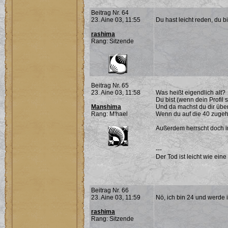
Beitrag Nr. 64
23. Aine 03, 11:55
Du hast leicht reden, du bis
rashima
Rang: Sitzende
Beitrag Nr. 65
23. Aine 03, 11:58
Was heißt eigendlich alt?
Du bist (wenn dein Profil 
Manshima
Und da machst du dir üb
Rang: M'hael
Wenn du auf die 40 zugeh
Außerdem herrscht doch i
---
Der Tod ist leicht wie eine
Beitrag Nr. 66
23. Aine 03, 11:59
Nö, ich bin 24 und werde 
rashima
Rang: Sitzende