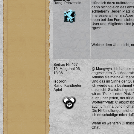
Rang: Prinzessin
stündlich dazu auffordert
dann nicht gleich das en
schließen?! Jeden Platz, 
Interessierte hierhin. Abe
oben bei den Foren stehe
User und Mitglieder sind j
*grml*
---
Weiche dem Übel nicht; noc
Beitrag Nr. 467
19. Maigdhal 06,
@ Maegwyn: Ich habe kein
18:36
angeschrien. Als Moderat
Admins als meine Aufgabe
Iscoron
Und das im Sinne der Qual
Rang: Kandierter
Ich werde ganz bestimmt k
Apfel
das nicht. Statistisch ge
wir auf Platz 1 oder Platz 
auch über jeden, der für 
Wörtern"Platz X" abgibt is
auch um Inhalt und nicht
Die Hilfestellungen stehe
Ich entschuldige mich dafü
Wenn es weiteren Diskussi
Chat.