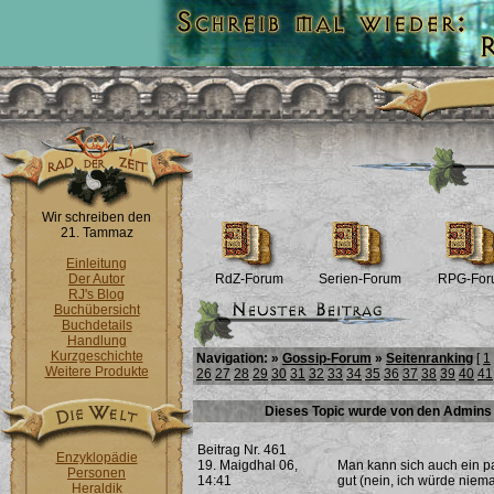
Wir schreiben den
21. Tammaz
Einleitung
Der Autor
RdZ-Forum
Serien-Forum
RPG-For
RJ's Blog
Buchübersicht
Buchdetails
Handlung
Kurzgeschichte
Navigation: »
Gossip-Forum
»
Seitenranking
[
1
Weitere Produkte
26
27
28
29
30
31
32
33
34
35
36
37
38
39
40
41
Dieses Topic wurde von den Admins 
Beitrag Nr. 461
Enzyklopädie
19. Maigdhal 06,
Man kann sich auch ein p
Personen
14:41
gut (nein, ich würde niem
Heraldik