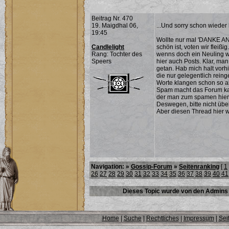
Beitrag Nr. 470
19. Maigdhal 06,
...Und sorry schon wieder 
19:45
Wollte nur mal 'DANKE AN
Candlelight
schön ist, voten wir fleißig
Rang: Tochter des
wenns doch ein Neuling w
Speers
hier auch Posts. Klar, ma
getan. Hab mich halt vorh
die nur gelegentlich reinge
Worte klangen schon so al
Spam macht das Forum kaput
der man zum spamen hier 
Deswegen, bitte nicht übe
Aber diesen Thread hier w
Navigation: »
Gossip-Forum
»
Seitenranking
[
1
26
27
28
29
30
31
32
33
34
35
36
37
38
39
40
41
Dieses Topic wurde von den Admins 
Home
|
Suche
|
Rechtliches
|
Impressum
|
Sei