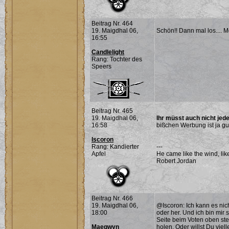
Beitrag Nr. 464
19. Maigdhal 06,
Schön!! Dann mal los.... M
16:55
Candlelight
Rang: Tochter des
Speers
Beitrag Nr. 465
19. Maigdhal 06,
Ihr müsst auch nicht jed
16:58
bißchen Werbung ist ja gu
Iscoron
Rang: Kandierter
---
Apfel
He came like the wind, lik
Robert Jordan
Beitrag Nr. 466
19. Maigdhal 06,
@Iscoron: Ich kann es nich
18:00
oder her. Und ich bin mir 
Seite beim Voten oben ste
Maegwyn
holen. Oder willst Du viel