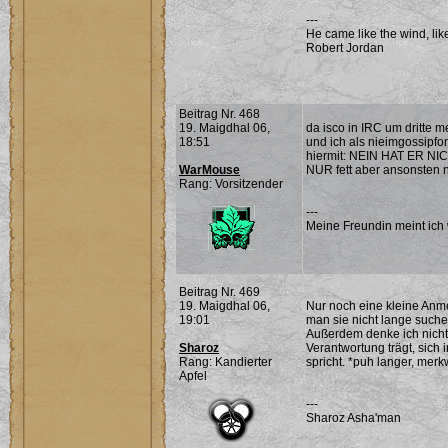
---
He came like the wind, lik
Robert Jordan
Beitrag Nr. 468
19. Maigdhal 06,
da isco in IRC um dritte 
18:51
und ich als nieimgossipfo
hiermit: NEIN HAT ER 
WarMouse
NUR fett aber ansonsten 
Rang: Vorsitzender
---
Meine Freundin meint ich 
Beitrag Nr. 469
19. Maigdhal 06,
Nur noch eine kleine Anmer
19:01
man sie nicht lange such
Außerdem denke ich nicht, d
Sharoz
Verantwortung trägt, sich 
Rang: Kandierter
spricht. *puh langer, merk
Apfel
---
Sharoz Asha'man