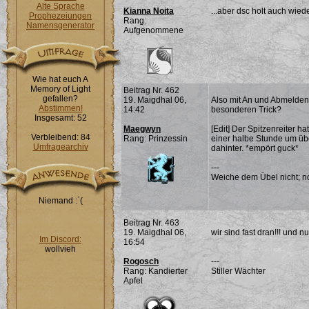
Alte Sprache
Kianna Noita
...aber dsc holt auch wied
Prophezeiungen
Rang:
Namensgenerator
Aufgenommene
Wie hat euch A
Memory of Light
Beitrag Nr. 462
gefallen?
19. Maigdhal 06,
Also mit An und Abmelden h
Abstimmen!
14:42
besonderen Trick?
Insgesamt: 52
Maegwyn
[Edit] Der Spitzenreiter h
Verbleibend: 84
Rang: Prinzessin
einer halbe Stunde um übe
Umfragearchiv
dahinter. *empört guck*
---
Weiche dem Übel nicht; noc
Niemand :`(
Beitrag Nr. 463
19. Maigdhal 06,
wir sind fast dran!!! und n
Im Discord:
16:54
wollvieh
Rogosch
---
Rang: Kandierter
Stiller Wächter
Apfel