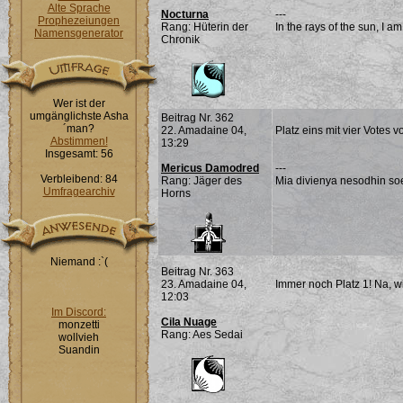
Alte Sprache
Nocturna
---
Prophezeiungen
Rang: Hüterin der
In the rays of the sun, I a
Namensgenerator
Chronik
Wer ist der
umgänglichste Asha
Beitrag Nr. 362
´man?
22. Amadaine 04,
Platz eins mit vier Votes 
Abstimmen!
13:29
Insgesamt: 56
Mericus Damodred
---
Verbleibend: 84
Rang: Jäger des
Mia divienya nesodhin soe
Umfragearchiv
Horns
Niemand :`(
Beitrag Nr. 363
23. Amadaine 04,
Immer noch Platz 1! Na, wir
12:03
Im Discord:
Cila Nuage
monzetti
Rang: Aes Sedai
wollvieh
Suandin