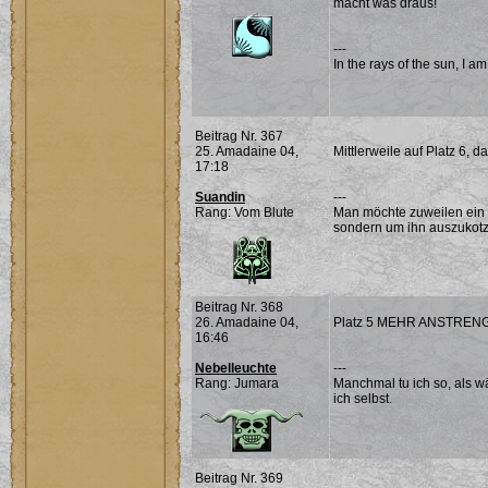
macht was draus!
---
In the rays of the sun, I a
Beitrag Nr. 367
25. Amadaine 04,
Mittlerweile auf Platz 6, d
17:18
Suandin
---
Rang: Vom Blute
Man möchte zuweilen ein 
sondern um ihn auszukotz
Beitrag Nr. 368
26. Amadaine 04,
Platz 5 MEHR ANSTRENGUN
16:46
Nebelleuchte
---
Rang: Jumara
Manchmal tu ich so, als w
ich selbst.
Beitrag Nr. 369