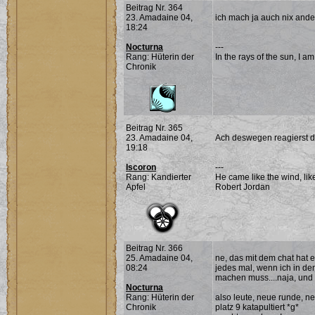
Beitrag Nr. 364
23. Amadaine 04,
ich mach ja auch nix ande
18:24
Nocturna
---
Rang: Hüterin der
In the rays of the sun, I a
Chronik
Beitrag Nr. 365
23. Amadaine 04,
Ach deswegen reagierst du
19:18
Iscoron
---
Rang: Kandierter
He came like the wind, lik
Apfel
Robert Jordan
Beitrag Nr. 366
25. Amadaine 04,
ne, das mit dem chat hat 
08:24
jedes mal, wenn ich in den
machen muss....naja, und 
Nocturna
Rang: Hüterin der
also leute, neue runde, ne
Chronik
platz 9 katapultiert *g*