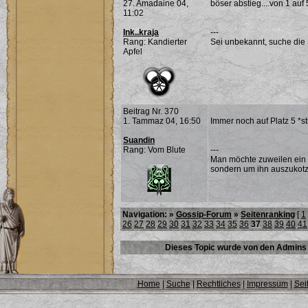
27. Amadaine 04,
böser abstieg....von 1 auf 
11:02
Ink..kraja
---
Rang: Kandierter
Sei unbekannt, suche die 
Apfel
Beitrag Nr. 370
1. Tammaz 04, 16:50
Immer noch auf Platz 5 *s
Suandin
Rang: Vom Blute
---
Man möchte zuweilen ein 
sondern um ihn auszukotz
Navigation: »
Gossip-Forum
»
Seitenranking
[
1
26
27
28
29
30
31
32
33
34
35
36
37
38
39
40
41
Dieses Topic wurde von den Admins 
Home
|
Suche
|
Rechtliches
|
Impressum
|
Sei