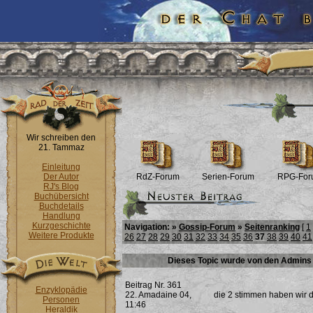
Wir schreiben den
21. Tammaz
Einleitung
Der Autor
RdZ-Forum
Serien-Forum
RPG-For
RJ's Blog
Buchübersicht
Buchdetails
Handlung
Kurzgeschichte
Navigation: »
Gossip-Forum
»
Seitenranking
[
1
Weitere Produkte
26
27
28
29
30
31
32
33
34
35
36
37
38
39
40
41
Dieses Topic wurde von den Admins 
Beitrag Nr. 361
Enzyklopädie
22. Amadaine 04,
die 2 stimmen haben wir d
Personen
11:46
Heraldik