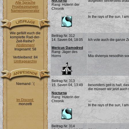
Nocturna
aufgeben seinerseits bräu
Alte Sprache
Rang: Hüterin der
Prophezeiungen
Chronik
Namensgenerator
---
In the rays of the sun, I a
Wie gefällt euch die
Beitrag Nr. 312
komplette Rad-der-
14. Saven 04, 18:05
Ich vote auch die ganze Ze
Zeit-Reihe?
Abstimmen!
Mericus Damodred
Insgesamt: 58
Rang: Jäger des
---
Horns
Mia divienya nesodhin soe
Verbleibend: 84
Umfragearchiv
Beitrag Nr. 313
Niemand :`(
15. Saven 04, 13:49
besonders geil is halt, da
die müssen wir jetzt au
Nocturna
Rang: Hüterin der
Im Discord:
Chronik
---
monzetti
In the rays of the sun, I a
Beitrag Nr. 314