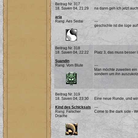
Beitrag Nr. 317
18. Saven 04, 21:29
na dann geh ich jetzt auch
aria
Rang: Aes Sedai
---
geschichte ist die lüge auf
Beitrag Nr. 318
18. Saven 04, 22:22
Platz 3, das muss besser 
Suandin
Rang: Vom Blute
---
Man möchte zuweilen ein 
sondern um ihn auszukotz
Beitrag Nr. 319
18. Saven 04, 23:30
Eine neue Runde, und wir 
Kind des Schicksals
---
Rang: Falscher
Come to the dark side - W
Drache