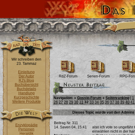
Wir schreiben den
23. Tammaz
Einleitung
Der Autor
RdZ-Forum
Serien-Forum
RPG-For
RJ's Blog
Buchübersicht
Buchdetails
Handlung
Kurzgeschichte
Navigation: »
Gossip-Forum
»
Seitenranking
[
1
Weitere Produkte
26
27
28
29
30
31
32
33
34
35
36
37
38
39
40
41
Dieses Topic wurde von den Admins 
Beitrag Nr. 311
Enzyklopädie
14. Saven 04, 15:41
also ich vote so ungefähr 
Personen
einwählen nicht in der han
Heraldik