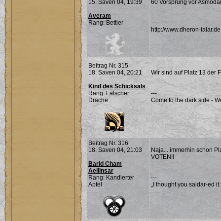
15. Saven 04, 19:39
60 Vorsprung vor Asmodani
Averam
Rang: Bettler
---
http://www.dheron-talar.de
Beitrag Nr. 315
18. Saven 04, 20:21
Wir sind auf Platz 13 der 
Kind des Schicksals
Rang: Falscher
---
Drache
Come to the dark side - W
Beitrag Nr. 316
18. Saven 04, 21:03
Naja... immerhin schon Pl
VOTEN!!
Barid Cham
Aellinsar
Rang: Kandierter
---
Apfel
„I thought you saidar-ed it