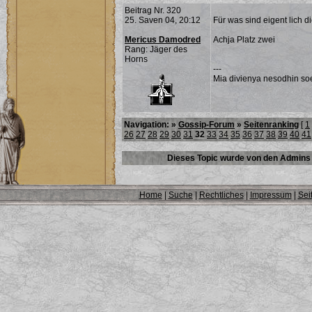
Beitrag Nr. 320
25. Saven 04, 20:12
Für was sind eigent lich d
Mericus Damodred
Achja Platz zwei
Rang: Jäger des
Horns
---
Mia divienya nesodhin soe
Navigation: »
Gossip-Forum
»
Seitenranking
[
1
26
27
28
29
30
31
32
33
34
35
36
37
38
39
40
41
Dieses Topic wurde von den Admins 
Home
|
Suche
|
Rechtliches
|
Impressum
|
Sei