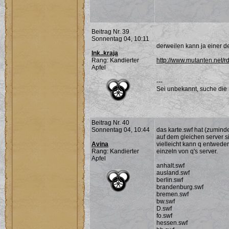
Beitrag Nr. 39
Sonnentag 04, 10:11
derweilen kann ja einer d
Ink..kraja
Rang: Kandierter
http://www.mutanten.net/r
Apfel
---
Sei unbekannt, suche die 
Beitrag Nr. 40
Sonnentag 04, 10:44
das karte.swf hat (zuminde
auf dem gleichen server s
Avina
vielleicht kann q entweder
Rang: Kandierter
einzeln von q's server.
Apfel
anhalt.swf
ausland.swf
berlin.swf
brandenburg.swf
bremen.swf
bw.swf
D.swf
fo.swf
hessen.swf