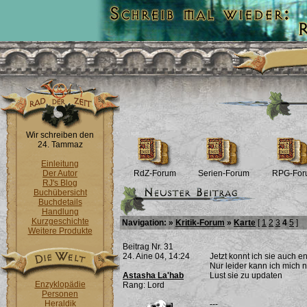
Wir schreiben den
24. Tammaz
Einleitung
Der Autor
RdZ-Forum
Serien-Forum
RPG-For
RJ's Blog
Buchübersicht
Buchdetails
Handlung
Kurzgeschichte
Navigation: »
Kritik-Forum
»
Karte
[
1
2
3
4
5
]
Weitere Produkte
Beitrag Nr. 31
24. Aine 04, 14:24
Jetzt konnt ich sie auch e
Nur leider kann ich mich n
Astasha La'hab
Lust sie zu updaten
Enzyklopädie
Rang: Lord
Personen
Heraldik
---