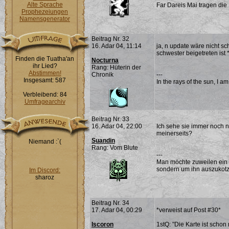
Alte Sprache
Far Dareis Mai tragen die
Prophezeiungen
Namensgenerator
Beitrag Nr. 32
16. Adar 04, 11:14
ja, n update wäre nicht s
schwester beigetreten ist 
Finden die Tuatha'an
Nocturna
ihr Lied?
Rang: Hüterin der
Abstimmen!
Chronik
---
Insgesamt: 587
In the rays of the sun, I a
Verbleibend: 84
Umfragearchiv
Beitrag Nr. 33
16. Adar 04, 22:00
Ich sehe sie immer noch ni
meinerseits?
Suandin
Niemand :`(
Rang: Vom Blute
---
Man möchte zuweilen ein 
sondern um ihn auszukotz
Im Discord:
sharoz
Beitrag Nr. 34
17. Adar 04, 00:29
*verweist auf Post #30*
Iscoron
1stQ: "Die Karte ist schon 