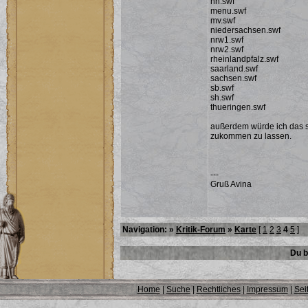
hh.swf
menu.swf
mv.swf
niedersachsen.swf
nrw1.swf
nrw2.swf
rheinlandpfalz.swf
saarland.swf
sachsen.swf
sb.swf
sh.swf
thueringen.swf
außerdem würde ich das s
zukommen zu lassen.
---
Gruß Avina
Navigation: »
Kritik-Forum
»
Karte
[
1
2
3
4
5
]
Du b
Home
|
Suche
|
Rechtliches
|
Impressum
|
Sei