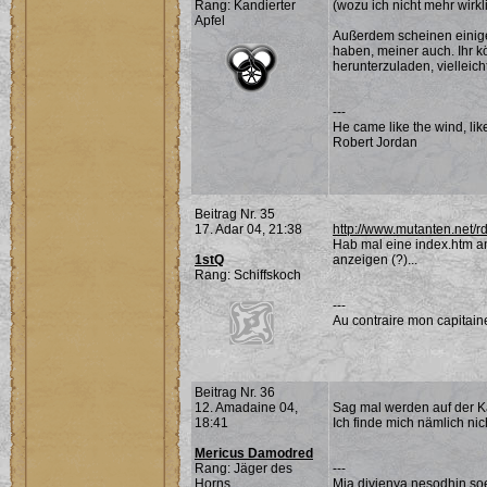
Rang: Kandierter
(wozu ich nicht mehr wirkli
Apfel
Außerdem scheinen einige
haben, meiner auch. Ihr k
herunterzuladen, vielleicht
---
He came like the wind, lik
Robert Jordan
Beitrag Nr. 35
17. Adar 04, 21:38
http://www.mutanten.net/r
Hab mal eine index.htm an
1stQ
anzeigen (?)...
Rang: Schiffskoch
---
Au contraire mon capitain
Beitrag Nr. 36
12. Amadaine 04,
Sag mal werden auf der Ka
18:41
Ich finde mich nämlich nic
Mericus Damodred
Rang: Jäger des
---
Horns
Mia divienya nesodhin soe