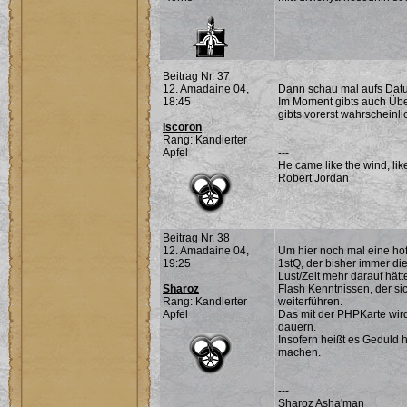
Beitrag Nr. 37
12. Amadaine 04,
Dann schau mal aufs Datum
18:45
Im Moment gibts auch Übe
gibts vorerst wahrscheinli
Iscoron
Rang: Kandierter
Apfel
---
He came like the wind, lik
Robert Jordan
Beitrag Nr. 38
12. Amadaine 04,
Um hier noch mal eine hof
19:25
1stQ, der bisher immer die
Lust/Zeit mehr darauf hätt
Sharoz
Flash Kenntnissen, der sic
Rang: Kandierter
weiterführen.
Apfel
Das mit der PHPKarte wird
dauern.
Insofern heißt es Geduld 
machen.
---
Sharoz Asha'man