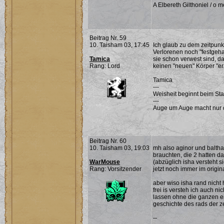
A Elbereth Gilthoniel / o me
Beitrag Nr. 59
10. Taisham 03, 17:45
Ich glaub zu dem zeitpunk
Verlorenen noch "festgeha
Tamica
sie schon verwest sind, d
Rang: Lord
keinen "neuen" Körper "e
Tamica
---
Weisheit beginnt beim St
---
Auge um Auge macht nur di
Beitrag Nr. 60
10. Taisham 03, 19:03
mh also aginor und baltha
brauchten, die 2 hatten d
WarMouse
(abzüglich isha versteht s
Rang: Vorsitzender
jetzt noch immer im origina
aber wiso isha rand nicht
frei is versteh ich auch ni
lassen ohne die ganzen er
geschichte des rads der ze
--