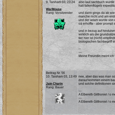
9. Taisham 03, 23:24
also laut sachbuch wurde 
halt falkenflügels expedit
WarMouse
Rang: Vorsitzender
und dann gings da ab wie
manche nicht und am ende
und der adam wurde von ei
oä erhoffte - aber prompt 
und in bezug auf hinduism
wirklich als die grundsätz
tier hier ist (nicht) empf
biologischen fachbegriff e
--
---
Meine Freundin meint ich 
Beitrag Nr. 56
10. Taisham 03, 13:49
nee, aber das was man so
darauf kommen einem baum
Jain Charin
und solche definitionen si
Rang: Bauer
---
A Elbereth Gilthoniel / o 
---
A Elbereth Gilthoniel / o me