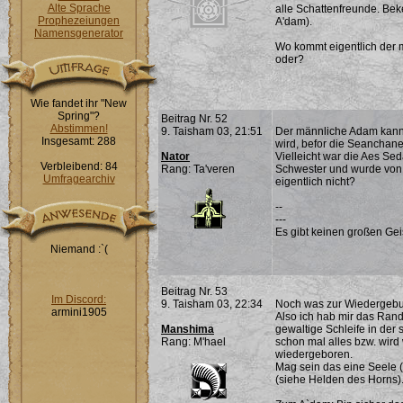
Alte Sprache
alle Schattenfreunde. Beke
Prophezeiungen
A'dam).
Namensgenerator
Wo kommt eigentlich der 
oder?
Wie fandet ihr "New
Spring"?
Beitrag Nr. 52
Abstimmen!
9. Taisham 03, 21:51
Der männliche Adam kann
Insgesamt: 288
wird, befor die Seanchane
Nator
Vielleicht war die Aes Se
Verbleibend: 84
Rang: Ta'veren
Schwester und wurde von 
Umfragearchiv
eigentlich nicht?
--
---
Es gibt keinen großen Ge
Niemand :`(
Beitrag Nr. 53
Im Discord:
9. Taisham 03, 22:34
Noch was zur Wiedergebu
armini1905
Also ich hab mir das Randu
Manshima
gewaltige Schleife in der
Rang: M'hael
schon mal alles bzw. wir
wiedergeboren.
Mag sein das eine Seele (o
(siehe Helden des Horns)