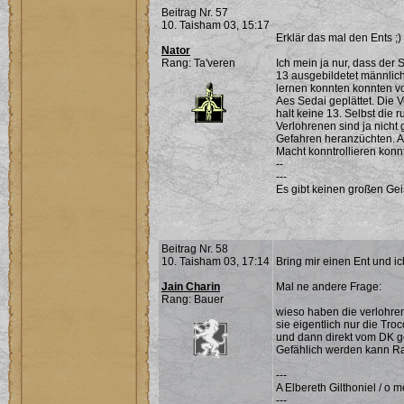
Beitrag Nr. 57
10. Taisham 03, 15:17
Erklär das mal den Ents ;)
Nator
Rang: Ta'veren
Ich mein ja nur, dass der 
13 ausgebildetet männlich
lernen konnten konnten v
Aes Sedai geplättet. Die 
halt keine 13. Selbst die 
Verlohrenen sind ja nicht
Gefahren heranzüchten. A
Macht konntrollieren konnt
--
---
Es gibt keinen großen Ge
Beitrag Nr. 58
10. Taisham 03, 17:14
Bring mir einen Ent und ic
Jain Charin
Mal ne andere Frage:
Rang: Bauer
wieso haben die verlohre
sie eigentlich nur die Troc
und dann direkt vom DK g
Gefählich werden kann Ran
---
A Elbereth Gilthoniel / o 
---