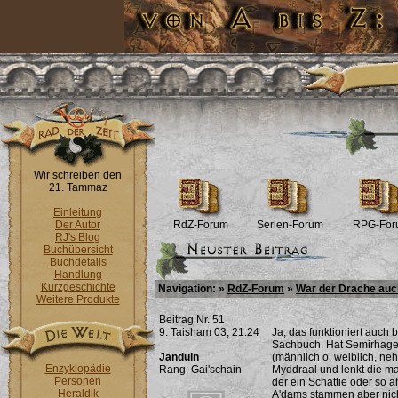
Wir schreiben den
21. Tammaz
Einleitung
Der Autor
RdZ-Forum
Serien-Forum
RPG-For
RJ's Blog
Buchübersicht
Buchdetails
Handlung
Kurzgeschichte
Navigation: »
RdZ-Forum
»
War der Drache auc
Weitere Produkte
Beitrag Nr. 51
9. Taisham 03, 21:24
Ja, das funktioniert auch
Sachbuch. Hat Semirhage 
Janduin
(männlich o. weiblich, neh
Enzyklopädie
Rang: Gai'schain
Myddraal und lenkt die ma
Personen
der ein Schattie oder so ä
Heraldik
A'dams stammen aber nich