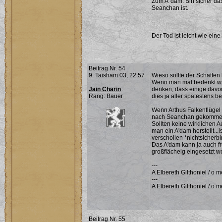
Zum A`dam: Bin sicher da
Seanchan ist.
--
---
Der Tod ist leicht wie eine
Beitrag Nr. 54
9. Taisham 03, 22:57
Wieso sollte der Schatten
Wenn man mal bedenkt wie
Jain Charin
denken, dass einige davon
Rang: Bauer
dies ja aller spätestens 
Wenn Arthus Falkenflügel 
nach Seanchan gekommen 
Sollten keine wirklichen 
man ein A'dam herstellt...
verschollen *nichtsicherbi
Das A'dam kann ja auch f
großflächeig eingesetzt w
---
A Elbereth Gilthoniel / o 
---
A Elbereth Gilthoniel / o me
Beitrag Nr. 55