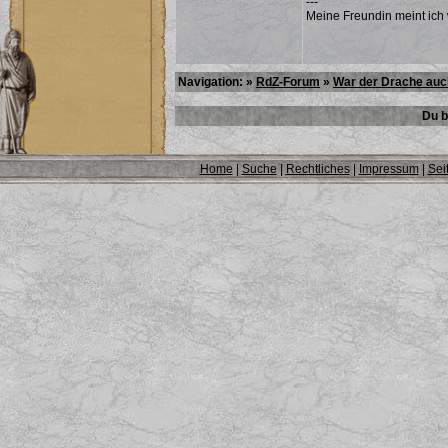
---
Meine Freundin meint ich 
Navigation: »
RdZ-Forum
»
War der Drache auc
Du b
Home
|
Suche
|
Rechtliches
|
Impressum
|
Sei