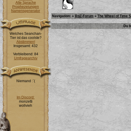
Alte Sprache
Prophezeiungen
Namensgenerator
Navigation: »
RdZ-Forum
»
The Wheel of Time 
Du b
Welches Seanchan-
Tier ist das coolste?
Abstimmen!
Insgesamt: 432
Verbleibend: 84
Umfragearchiv
Niemand :`(
Im Discord:
monzetti
wollvieh