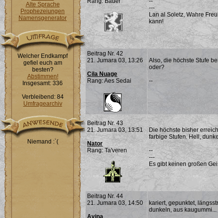
Rang: Bauer
--
Alte Sprache
---
Prophezeiungen
Lan al Soletz, Wahre Fre
Namensgenerator
kann!
Beitrag Nr. 42
Welcher Endkampf
21. Jumara 03, 13:26
Also, die höchste Stufe be
gefiel euch am
oder?
besten?
Cila Nuage
Abstimmen!
Rang: Aes Sedai
--
Insgesamt: 336
Verbleibend: 84
Umfragearchiv
Beitrag Nr. 43
21. Jumara 03, 13:51
Die höchste bisher erreich
farbige Stufen. Hell, dunkel
Niemand :`(
Nator
Rang: Ta'veren
--
---
Es gibt keinen großen Ge
Beitrag Nr. 44
21. Jumara 03, 14:50
kariert, gepunktet, längss
dunkeln, aus kaugummi...
Avina