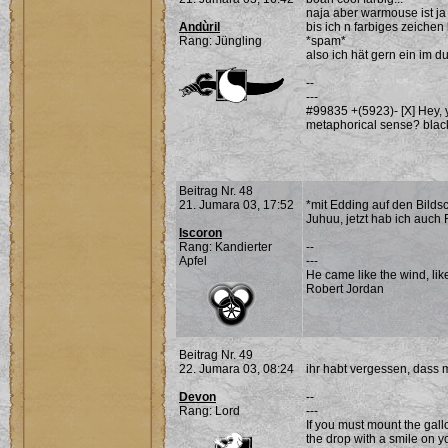
naja aber warmouse ist ja
Andùril
bis ich n farbiges zeichen 
Rang: Jüngling
*spam*
also ich hät gern ein im 
--
---
#99835 +(5923)- [X]
Hey,
metaphorical sense?
blac
Beitrag Nr. 48
21. Jumara 03, 17:52
*mit Edding auf den Bilds
Juhuu, jetzt hab ich auch 
Iscoron
Rang: Kandierter
--
Apfel
---
He came like the wind, lik
Robert Jordan
Beitrag Nr. 49
22. Jumara 03, 08:24
ihr habt vergessen, dass 
Devon
--
Rang: Lord
---
If you must mount the gall
the drop with a smile on yo