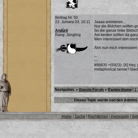
Beitrag Nr. 50
22. Jumara 03, 16:11
Jaaaa animieren...
Nur die Bidchen sollten gr
Andùril
So die ganze linke Bildsch
Rang: Jüngling
Am besten sollten da ganz
Wen interessiert den noc
Ähh nun mich interessiert e
--
---
#99835 +(5923)- [X]
Hey,
metaphorical sense?
blac
Navigation: »
Gossip-Forum
»
Rangordnung
[
1
Dieses Topic wurde von den Admins 
Home
|
Suche
|
Rechtliches
|
Impressum
|
Sei