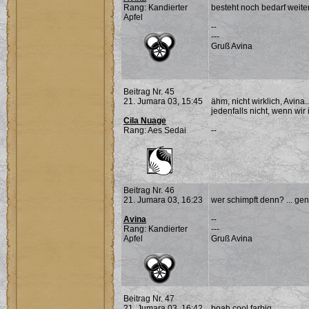
Rang: Kandierter
besteht noch bedarf weit
Apfel
--
---
Gruß Avina
Beitrag Nr. 45
21. Jumara 03, 15:45
ähm, nicht wirklich, Avina
jedenfalls nicht, wenn wi
Cila Nuage
Rang: Aes Sedai
--
Beitrag Nr. 46
21. Jumara 03, 16:23
wer schimpft denn? ... ge
Avina
--
Rang: Kandierter
---
Apfel
Gruß Avina
Beitrag Nr. 47
21. Jumara 03, 16:42
boah cool farbig...