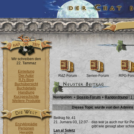
Wir schreiben den
22. Tammaz
Einleitung
Der Autor
RdZ-Forum
Serien-Forum
RPG-For
RJ's Blog
Buchübersicht
Buchdetails
Handlung
Kurzgeschichte
Navigation: »
Gossip-Forum
»
Rangordnung
[
1
Weitere Produkte
Dieses Topic wurde von den Admins 
Beitrag Nr. 41
21. Jumara 03, 12:37
das war ja auch nur für P
Enzyklopädie
gibt wie gesagt aber scho
Personen
Lan al Soletz
Heraldik