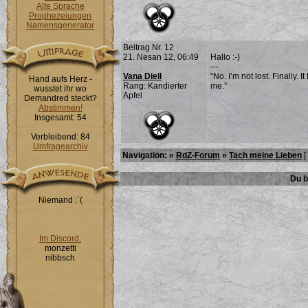
Alte Sprache
Prophezeiungen
Namensgenerator
Beitrag Nr. 12
21. Nesan 12, 06:49
Hallo :-)
---
Vana Diell
“No. I’m not lost. Finally. 
Hand aufs Herz -
Rang: Kandierter
me.”
wusstet ihr wo
Apfel
Demandred steckt?
Abstimmen!
Insgesamt: 54
Verbleibend: 84
Umfragearchiv
Navigation: »
RdZ-Forum
»
Tach meine Lieben
[
Du b
Niemand :`(
Im Discord:
monzetti
nibbsch