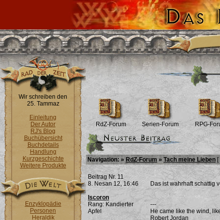
Wir schreiben den
25. Tammaz
Einleitung
Der Autor
RdZ-Forum
Serien-Forum
RPG-For
RJ's Blog
Buchübersicht
Buchdetails
Handlung
Kurzgeschichte
Navigation: »
RdZ-Forum
»
Tach meine Lieben
[
Weitere Produkte
Beitrag Nr. 11
8. Nesan 12, 16:46
Das ist wahrhaft schattig v
Iscoron
Enzyklopädie
Rang: Kandierter
---
Personen
Apfel
He came like the wind, lik
Heraldik
Robert Jordan