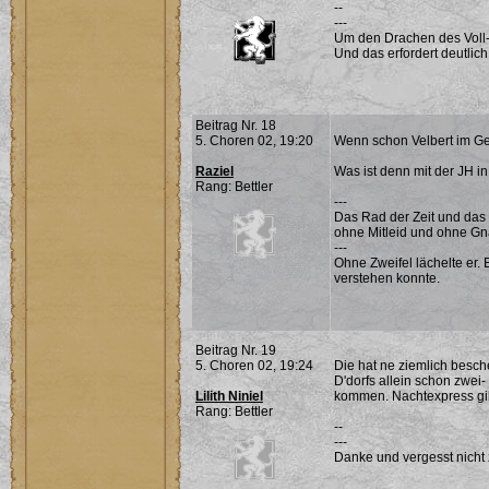
--
---
Um den Drachen des Voll-
Und das erfordert deutlich
Beitrag Nr. 18
5. Choren 02, 19:20
Wenn schon Velbert im Ge
Raziel
Was ist denn mit der JH i
Rang: Bettler
---
Das Rad der Zeit und das
ohne Mitleid und ohne G
---
Ohne Zweifel lächelte er. E
verstehen konnte.
Beitrag Nr. 19
5. Choren 02, 19:24
Die hat ne ziemlich besc
D'dorfs allein schon zwei-
Lilith Niniel
kommen. Nachtexpress gibt
Rang: Bettler
--
---
Danke und vergesst nicht 