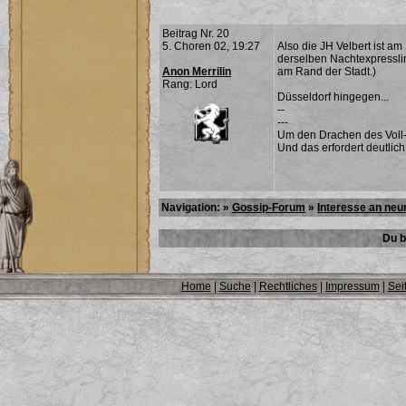
Beitrag Nr. 20
5. Choren 02, 19:27
Also die JH Velbert ist a
derselben Nachtexpresslin
Anon Merrilin
am Rand der Stadt.)
Rang: Lord
Düsseldorf hingegen...
--
---
Um den Drachen des Voll-
Und das erfordert deutlich
Navigation: »
Gossip-Forum
»
Interesse an ne
Du b
Home
|
Suche
|
Rechtliches
|
Impressum
|
Sei