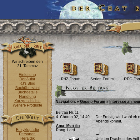
Wir schreiben den
21. Tammaz
Einleitung
Der Autor
RdZ-Forum
Serien-Forum
RPG-For
RJ's Blog
Buchübersicht
Buchdetails
Handlung
Kurzgeschichte
Navigation: »
Gossip-Forum
»
Interesse an ne
Weitere Produkte
Beitrag Nr. 11
4. Choren 02, 14:40
Der Freitag wird wohl eh 
Abends kommt.
Anon Merrilin
Enzyklopädie
Rang: Lord
--
Personen
---
Heraldik
Um den Drachen des Voll-