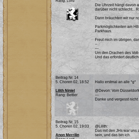
Rang: Lord
Die Uhrzeit hängt davon a
darüber nicht schlecht... 
Dann bräuchten wir nur n
Parkmöglichkeiten am HBF..
Parkhaus.
Freut mich im übrigen, das
--
---
Um den Drachen des Voll-
Und das erfordert deutlich
Beitrag Nr. 14
5. Choren 02, 18:52
Hallo erstmal an alle *g*
Lilith Niniel
@Devon: Vom Düsseldorfe
Rang: Bettler
---
Danke und vergesst nicht 
Beitrag Nr. 15
5. Choren 02, 19:03
@Lilith:
Das mit den JHs war uns a
Anon Merrilin
sein, und das bin ich.