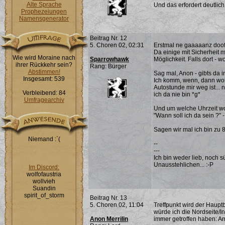
Alte Sprache
Und das erfordert deutlich
Prophezeiungen
Namensgenerator
Beitrag Nr. 12
5. Choren 02, 02:31
Erstmal ne gaaaaanz doof
Da einige mit Sicherheit
Wie wird Moraine nach
Sparrowhawk
Möglichkeit. Falls dort - w
ihrer Rückkehr sein?
Rang: Bürger
Abstimmen!
Sag mal, Anon - gibts da 
Insgesamt: 539
Ich komm, wenn, dann wo
Autostunde mir weg ist...
Verbleibend: 84
ich da nie bin *g*
Umfragearchiv
Und um welche Uhrzeit wol
"Wann soll ich da sein ?" -
Sagen wir mal ich bin zu 
Niemand :`(
--
---
Ich bin weder lieb, noch s
Unausstehlichen... :-P
Im Discord:
wolfofaustria
wollvieh
Suandin
spirit_of_storm
Beitrag Nr. 13
5. Choren 02, 11:04
Treffpunkt wird der Hauptb
würde ich die Nordseite/I
Anon Merrilin
immer getroffen haben: An