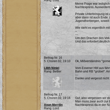
Rang: Lord
Meine Frage war lediglic
Nachtexpress. Ausserdem 
Private Unterbringung ist a
aber dann ist auch Ende. 
Jugendherbergen, soweit i
Wie steht es eigentlich mi
--
---
Um den Drachen des Voll-
Und das erfordert deutlich
Beitrag Nr. 16
5. Choren 02, 19:10
Ok, Mißverständnis *gome
Lilith Niniel
Vom Essener Hbf aus fähr
Rang: Bettler
Bahn und RB *grübel*. Am
---
Danke und vergesst nicht 
Beitrag Nr. 17
5. Choren 02, 19:16
Gut, also vergessen wir d
Man muss zwar auch zur Es
Anon Merrilin
Nachtexpress da in der N
Rang: Lord