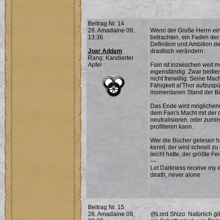
Beitrag Nr. 14
26. Amadaine 09,
Wenn der Große Herrn ein
13:36
betrachten, ein Faden der
Definition und Ambition 
Joar Addam
drastisch verändern.
Rang: Kandierter
Apfel
Fain ist inzwischen weit m
eigenständig. Zwar bedien
nicht freiwillig. Seine Ma
Fähigkeit al'Thor aufzuspü
momentanen Stand der Büch
Das Ende wird möglicherwe
dem Fain's Macht mit der 
neutralisieren, oder zum
profitieren kann.
Wer die Bücher gelesen 
kennt, der wird schnell zu
leicht hatte, der größte Fe
---
Let Darkness receive my ev
death, never alone
Beitrag Nr. 15
26. Amadaine 09,
@Lord Shizo: Natürlich gi