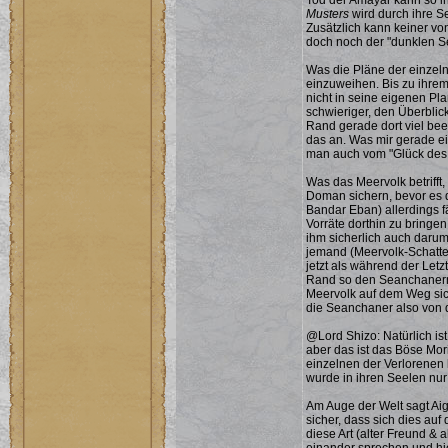
Tod der Amayar kann so i
Musters
wird durch ihre Se
Zusätzlich kann keiner v
doch noch der "dunklen Sei
Was die Pläne der einzelne
einzuweihen. Bis zu ihrem
nicht in seine eigenen P
schwieriger, den Überblick
Rand gerade dort viel bee
das an. Was mir gerade einf
man auch vom "Glück des
Was das Meervolk betrifft,
Doman sichern, bevor es d
Bandar Eban) allerdings fäl
Vorräte dorthin zu bringen
ihm sicherlich auch darum,
jemand (Meervolk-Schatten
jetzt als während der Letz
Rand so den Seanchanern
Meervolk auf dem Weg sic
die Seanchaner also von d
@Lord Shizo: Natürlich is
aber das ist das Böse Mor
einzelnen der Verlorenen 
wurde in ihren Seelen nur 
Am Auge der Welt sagt Aign
sicher, dass sich dies au
diese Art (alter Freund &