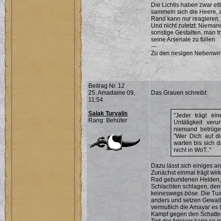
Die Lichtis haben zwar etl
sammeln sich die Heere,
Rand kann nur reagieren
Und nicht zuletzt: Nieman
sonstige Gestalten, man tri
seine Arsenale zu füllen.
---
Zu den riesigen Nebenwir
Beitrag Nr. 12
25. Amadaine 09,
Das Grauen schreibt:
11:54
Salak Turvalis
Jeder trägt ei
Rang: Behüter
Untätigkeit ver
niemand betrügen
"Wer Dich auf di
warten bis sich 
nicht in WoT..
Dazu lässt sich einiges a
Zunächst einmal trägt wirk
Rad gebundenen Helden, d
Schlachten schlagen, den
keineswegs
böse
. Die Tu
anders und setzen Gewalt 
vermutlich die Amayar es 
Kampf gegen den Schatten 