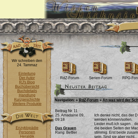
Wir schreiben den
24. Tammaz
Einleitung
Der Autor
RdZ-Forum
Serien-Forum
RPG-For
RJ's Blog
Buchübersicht
Buchdetails
Handlung
Kurzgeschichte
Navigation: »
RdZ-Forum
»
An was wird der Sch
Weitere Produkte
Beitrag Nr. 11
25. Amadaine 09,
Ich denke nicht, das der D
09:18
werden können/sollen.
Leider muß ich sagen... de
Enzyklopädie
Das Grauen
die beiden Seiten der Ma
Personen
Rang: Bettler
stimmig. Erst beide zusa
Heraldik
sein. Sind sie aber nicht...