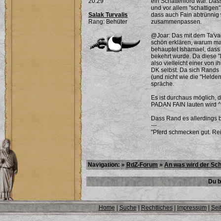
20:29
ein Schattenlord war. Das
und vor allem "schattigen" 
Salak Turvalis
dass auch Fain abtrünnig 
Rang: Behüter
zusammenpassen.
@Joar: Das mit dem Ta'vae
schön erklären, warum m
behauptet Ishamael, dass
bekehrt wurde. Da diese "
also vielleicht einer von 
DK selbst. Da sich Rands 
(und nicht wie die "Helde
spräche.
Es ist durchaus möglich, 
PADAN FAIN lauten wird ^^
Dass Rand es allerdings b
---
"Pferd schmecken gut. Rei
Navigation: »
RdZ-Forum
»
An was wird der Sch
Du b
Home
|
Suche
|
Rechtliches
|
Impressum
|
Sei