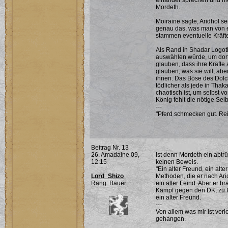
einander sprechen und hie
Mordeth.
Moiraine sagte, Aridhol s
genau das, was man von e
stammen eventuelle Kräfte
Als Rand in Shadar Logoth
auswählen würde, um dort
glauben, dass ihre Kräft
glauben, was sie will, ab
ihnen. Das Böse des Dolch
tödlicher als jede in Thak
chaotisch ist, um selbst v
König fehlt die nötige Selb
---
"Pferd schmecken gut. Rei
Beitrag Nr. 13
26. Amadaine 09,
Ist denn Mordeth ein abtr
12:15
keinen Beweis.
"Ein alter Freund, ein alt
Lord_Shizo
Methoden, die er nach Arid
Rang: Bauer
ein alter Feind. Aber er b
Kampf gegen den DK, zu Fa
ein alter Freund.
---
Von allem was mir ist ve
gehangen.