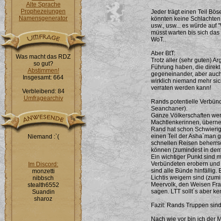
Alte Sprache
Prophezeiungen
Jeder trägt einen Teil Böse
Namensgenerator
könnten keine Schlachten
usw., usw... es würde auf 
müsst warten bis sich das
WoT..
Aber BtT:
Was macht das RDZ
Trotz aller (sehr guten) A
so gut?
Führung haben, die direkt
Abstimmen!
gegeneinander, aber auch
Insgesamt: 664
wirklich niemand mehr sic
verraten werden kann!
Verbleibend: 84
Umfragearchiv
Rands potentielle Verbün
Seanchaner).
Ganze Völkerschaften werd
Machtlenkerinnen, übern
Rand hat schon Schwierigk
einen Teil der Asha`man g
Niemand :`(
schnellen Reisen beherrs
können (zumindest in dem
Ein wichtiger Punkt sind
Verbündeten erobern und ü
Im Discord:
sind alle Bünde hinfällig.
monzetti
Lichtis weigern sind (zu
nibbsch
Meervolk, den Weisen Frau
stealth6552
sagen. LTT sollt´s aber ke
Suandin
sharoz
Fazit: Rands Truppen sin
Nach wie vor bin ich der M